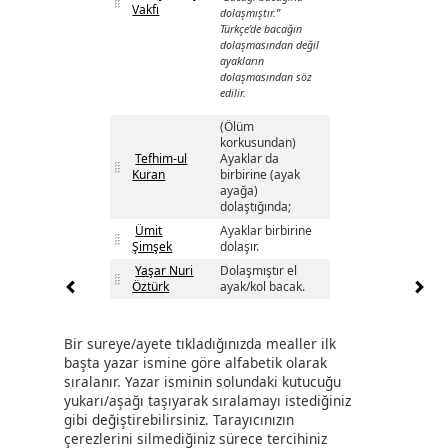
Vakfı
dolaşmıştır.”
Türkçe’de bacağın
dolaşmasından değil
ayakların
dolaşmasından söz
edilir.
(Ölüm
korkusundan)
Tefhim-ul
Ayaklar da
Kuran
birbirine (ayak
ayağa)
dolaştığında;
Ümit
Ayaklar birbirine
Şimşek
dolaşır.
Yaşar Nuri
Dolaşmıştır el
Öztürk
ayak/kol bacak.
Bir sureye/ayete tıkladığınızda mealler ilk
başta yazar ismine göre alfabetik olarak
sıralanır. Yazar isminin solundaki kutucuğu
yukarı/aşağı taşıyarak sıralamayı istediğiniz
gibi değiştirebilirsiniz. Tarayıcınızın
çerezlerini silmediğiniz sürece tercihiniz