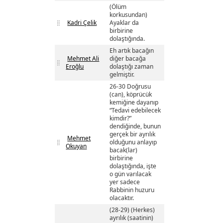
(Ölüm
korkusundan)
Kadri Çelik
Ayaklar da
birbirine
dolaştığında.
Eh artık bacağın
Mehmet Ali
diğer bacağa
Eroğlu
dolaştığı zaman
gelmiştir.
26-30 Doğrusu
(can), köprücük
kemiğine dayanıp
“Tedavi edebilecek
kimdir?”
dendiğinde, bunun
gerçek bir ayrılık
Mehmet
olduğunu anlayıp
Okuyan
bacak(lar)
birbirine
dolaştığında, işte
o gün varılacak
yer sadece
Rabbinin huzuru
olacaktır.
(28-29) (Herkes)
ayrılık (saatinin)