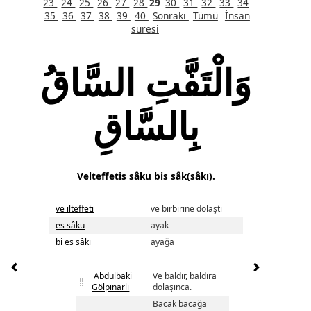
23
24
25
26
27
28
29
30
31
32
33
34
35
36
37
38
39
40
Sonraki
Tümü
İnsan
suresi
وَالْتَفَّتِ السَّاقُ
بِالسَّاقِ
Velteffetis sâku bis sâk(sâkı).
ve ilteffeti
ve birbirine dolaştı
es sâku
ayak
bi es sâkı
ayağa
Abdulbaki
Ve baldır, baldıra
Gölpınarlı
dolaşınca.
Bacak bacağa