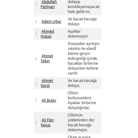
Abdullah
dolaşıp
Parlıyan
kımıldayamayacak
hale geldi mi,
Ve bacak bacağa
Adem Uğur
dolaşır.
Ahmed
Ayaklar
Hulusi
dolanmıştır!
Dünyadan ayrılışın
sıkıntısı ile ebedî
âleme girişin
Ahmet
tedirginliği içinde,
Tekin
bacaklar birbirine
dolaşırken kefene
sarılır.
Ahmet
Ve bacak bacağa
Varol
dolaşır,
(Ölüm
korkusundan)
Ali Bulaç
Ayaklar birbirine
dolaştığında;
(Ölümün
Ali Fikri
şiddetinden de)
Yavuz
bacak bacağa
dolanmıştır.
Ölüm acısıyla