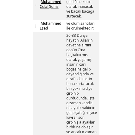
Muhammed
geldiğine kesin
Celal Şems
olarak inanacak
ve bacak bacağa
sürtecek.
Muhammed
ve ölüm sancıları
Esed
ile örülmektedir:
26-33 Dünya
hayatını Allah’ın
davetine sırtını
dönüp O’na
başkaldırmış
olarak yaşamış
insanın canı
boğazına gelip
dayandığında ve
etrafındakilerin
bunu kurtaracak
biri yok mu diye
çırpınıp
durduğunda, işte
o zaman kendisi
de ayrılık vaktinin
gelip çattığını iyice
kavrar, son
çırpınışla ayakları
birbirine dolaşır
ve ancak o zaman