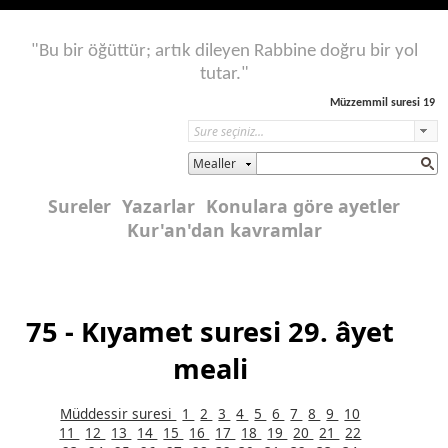
"Bu bir öğüttür; artık dileyen Rabbine doğru bir yol
tutar."
Müzzemmil suresi 19
Mealler
Sureler
Yazarlar
Konulara göre ayetler
Kur'an'dan kavramlar
75 - Kıyamet suresi 29. âyet
meali
Müddessir suresi
1
2
3
4
5
6
7
8
9
10
11
12
13
14
15
16
17
18
19
20
21
22