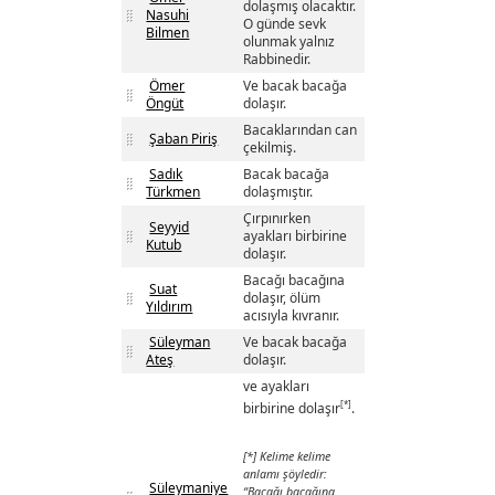
dolaşmış olacaktır.
Nasuhi
O günde sevk
Bilmen
olunmak yalnız
Rabbinedir.
Ömer
Ve bacak bacağa
Öngüt
dolaşır.
Bacaklarından can
Şaban Piriş
çekilmiş.
Sadık
Bacak bacağa
Türkmen
dolaşmıştır.
Çırpınırken
Seyyid
ayakları birbirine
Kutub
dolaşır.
Bacağı bacağına
Suat
dolaşır, ölüm
Yıldırım
acısıyla kıvranır.
Süleyman
Ve bacak bacağa
Ateş
dolaşır.
ve ayakları
[*]
birbirine dolaşır
.
[*] Kelime kelime
anlamı şöyledir:
Süleymaniye
“Bacağı bacağına