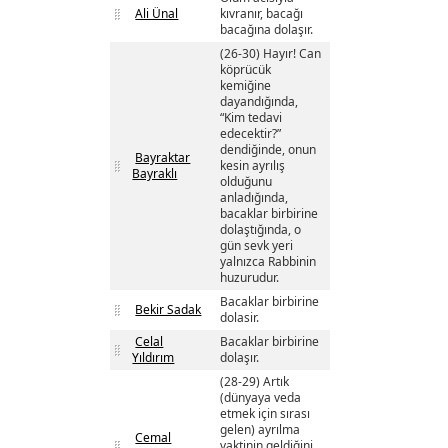
Ali Ünal
kıvranır, bacağı
bacağına dolaşır.
(26-30) Hayır! Can
köprücük
kemiğine
dayandığında,
“Kim tedavi
edecektir?”
dendiğinde, onun
Bayraktar
kesin ayrılış
Bayraklı
olduğunu
anladığında,
bacaklar birbirine
dolaştığında, o
gün sevk yeri
yalnızca Rabbinin
huzurudur.
Bacaklar birbirine
Bekir Sadak
dolasir.
Celal
Bacaklar birbirine
Yıldırım
dolaşır.
(28-29) Artık
(dünyaya veda
etmek için sırası
gelen) ayrılma
Cemal
vaktinin geldiğini