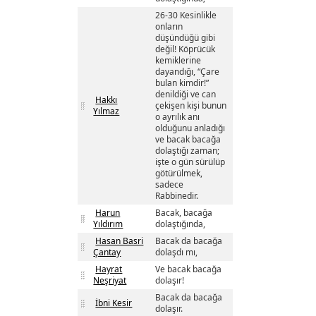
26-30 Kesinlikle
onların
düşündüğü gibi
değil! Köprücük
kemiklerine
dayandığı, “Çare
bulan kimdir!”
denildiği ve can
Hakkı
çekişen kişi bunun
Yılmaz
o ayrılık anı
olduğunu anladığı
ve bacak bacağa
dolaştığı zaman;
işte o gün sürülüp
götürülmek,
sadece
Rabbinedir.
Harun
Bacak, bacağa
Yıldırım
dolaştığında,
Hasan Basri
Bacak da bacağa
Çantay
dolaşdı mı,
Hayrat
Ve bacak bacağa
Neşriyat
dolaşır!
Bacak da bacağa
İbni Kesir
dolaşır.