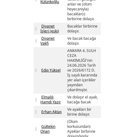
Külünkoğlu
anlar ve (ölüm
heyecanıyla)
bacaklar(ı)
birbirine dolaşır.
Diyanet
Bacaklar birbirine
İşleri (eski)
dolaşır.
Diyanet
Ve bacak bacağa
Vakfi
dolaşır.
ANKARA 4. SULH
CEZA
HAKİMLİĞİ'nin
24.06.2026 Tarih
Edip Yüksel
ve 2026/6172 D.
İş sayılı kararında
yer alan içerikler
yayından
çıkarılmıştır.
Elmalılı
Ve dolaşır el ayak,
Hamdi Yazır
bacağa bacak
Ve ayakları bir
Erhan Aktaş
birine dolaşır.
(Ölüm
Gültekin
korkusundan)
Onan
Ayaklar birbirine
dolaştığında;