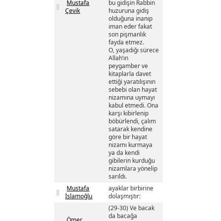
Mustafa
bu gidişin Rabbin
Çevik
huzuruna gidiş
olduğuna inanıp
iman eder fakat
son pişmanlık
fayda etmez.
O, yaşadığı sürece
Allah’ın
peygamber ve
kitaplarla davet
ettiği yaratılışının
sebebi olan hayat
nizamına uymayı
kabul etmedi. Ona
karşı kibirlenip
böbürlendi, çalım
satarak kendine
göre bir hayat
nizamı kurmaya
ya da kendi
gibilerin kurduğu
nizamlara yönelip
sarıldı.
Mustafa
ayaklar birbirine
İslamoğlu
dolaşmıştır:
(29-30) Ve bacak
da bacağa
Ömer