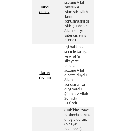
sözünü Allah
Hakkı
kesinlikle
Yılmaz
işitmiştir. Allah,
ikinizin
konuşmasını da
işitir. Şüphesiz
Allah, en iyi
işitendir, en iyi
bilendir.
Eşi hakkında
seninle tartışan
ve Allah’a
şikayette
bulunanın
sözünü Allah
Harun
elbette duydu.
Yıldırım
Allah
konuşmanızı
duyuyordu.
Şüphesiz Allah
Semî’dir,
Basîr’dir.
(Habîbim) zevci
hakkında seninle
direşip duran,
(nihayet
haalinden)