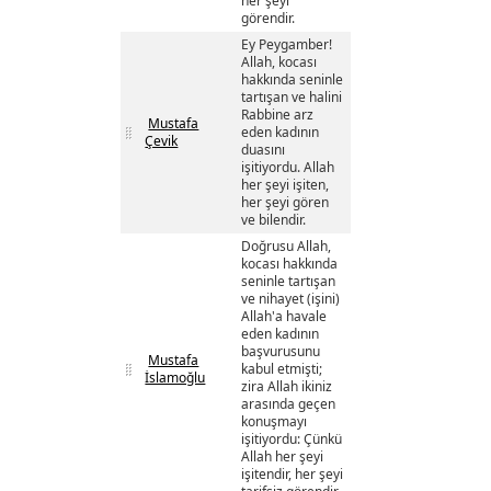
her şeyi
görendir.
Ey Peygamber!
Allah, kocası
hakkında seninle
tartışan ve halini
Rabbine arz
Mustafa
eden kadının
Çevik
duasını
işitiyordu. Allah
her şeyi işiten,
her şeyi gören
ve bilendir.
Doğrusu Allah,
kocası hakkında
seninle tartışan
ve nihayet (işini)
Allah'a havale
eden kadının
başvurusunu
Mustafa
kabul etmişti;
İslamoğlu
zira Allah ikiniz
arasında geçen
konuşmayı
işitiyordu: Çünkü
Allah her şeyi
işitendir, her şeyi