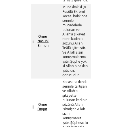
tarifsiz görendir.
Muhakkak ki (o
Resûlü Ekrem)
kocası hakkında
seninle
mücadelede
bulunan ve
Allah'a şikayet
Ömer
eden kadının
Nasuhi
sözünü Allah
Bilmen
Teâlâ işitmiştir.
Ve Allah sizin
konuşmalarınızı
işitir. Şüphe yok
ki Allah bihakkın
işiticidir,
görücüdür.
Kocası hakkında
seninle tartışan
ve Allah'a
şikâyette
bulunan kadının
Ömer
sözünü Allah
Öngüt
işitmiştir. Allah
sizin
konuşmanızı
işitir. Şüphesiz ki