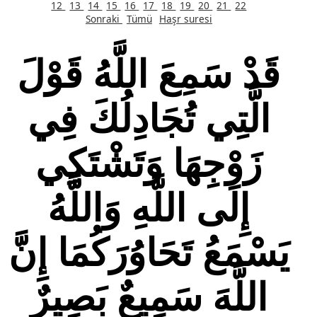
12
13
14
15
16
17
18
19
20
21
22
Sonraki
Tümü
Haşr suresi
قَدْ سَمِعَ اللَّهُ قَوْلَ
الَّتِي تُجَادِلُكَ فِي
زَوْجِهَا وَتَشْتَكِي
إِلَى اللَّهِ وَاللَّهُ
يَسْمَعُ تَحَاوُرَكُمَا إِنَّ
اللَّهَ سَمِيعٌ بَصِيرٌ