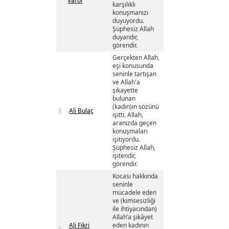
Varol
karşılıklı
konuşmanızı
duyuyordu.
Şüphesiz Allah
duyandır,
görendir.
Gerçekten Allah,
eşi konusunda
seninle tartışan
ve Allah'a
şikayette
bulunan
(kadın)ın sözünü
Ali Bulaç
işitti. Allah,
aranızda geçen
konuşmaları
işitiyordu.
Şüphesiz Allah,
işitendir,
görendir.
Kocası hakkında
seninle
mücadele eden
ve (kimsesizliği
ile ihtiyacından)
Allah’a şikâyet
Ali Fikri
eden kadının