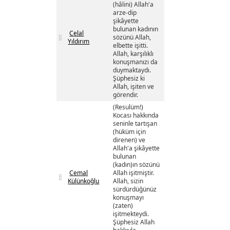
(hâlini) Allah'a
arze-dip
şikâyette
bulunan kadının
Celal
sözünü Allah,
Yıldırım
elbette işitti.
Allah, karşılıklı
konuşmanızı da
duymaktaydı.
Şüphesiz ki
Allah, işiten ve
görendir.
(Resulüm!)
Kocası hakkında
seninle tartışan
(hüküm için
direnen) ve
Allah'a şikâyette
bulunan
(kadın)ın sözünü
Cemal
Allah işitmiştir.
Külünkoğlu
Allah, sizin
sürdürdüğünüz
konuşmayı
(zaten)
işitmekteydi.
Şüphesiz Allah