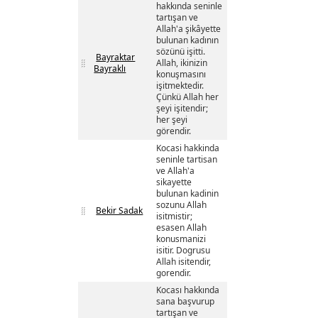
hakkında seninle
tartışan ve
Allah'a şikâyette
bulunan kadının
sözünü işitti.
Bayraktar
Allah, ikinizin
Bayraklı
konuşmasını
işitmektedir.
Çünkü Allah her
şeyi işitendir;
her şeyi
görendir.
Kocasi hakkinda
seninle tartisan
ve Allah'a
sikayette
bulunan kadinin
sozunu Allah
Bekir Sadak
isitmistir;
esasen Allah
konusmanizi
isitir. Dogrusu
Allah isitendir,
gorendir.
Kocası hakkında
sana başvurup
tartışan ve