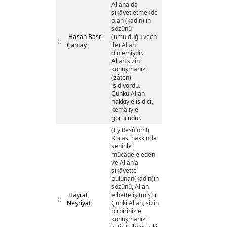
Allaha da
şikâyet etmekde
olan (kadın) ın
sözünü
Hasan Basri
(umulduğu vech
Çantay
ile) Allah
dinlemişdir.
Allah sizin
konuşmanızı
(zâten)
işidiyordu.
Çünkü Allah
hakkıyle işidici,
kemâliyle
görücüdür.
(Ey Resûlüm!)
Kocası hakkında
seninle
mücâdele eden
ve Allah’a
şikâyette
bulunan(kadın)ın
sözünü, Allah
Hayrat
elbette işitmiştir.
Neşriyat
Çünki Allah, sizin
birbirinizle
konuşmanızı