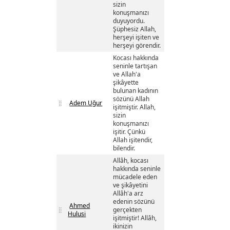
sizin
konuşmanızı
duyuyordu.
Şüphesiz Allah,
herşeyi işiten ve
herşeyi görendir.
Kocası hakkında
seninle tartışan
ve Allah'a
şikâyette
bulunan kadının
sözünü Allah
Adem Uğur
işitmiştir. Allah,
sizin
konuşmanızı
işitir. Çünkü
Allah işitendir,
bilendir.
Allâh, kocası
hakkında seninle
mücadele eden
ve şikâyetini
Allâh'a arz
edenin sözünü
Ahmed
gerçekten
Hulusi
işitmiştir! Allâh,
ikinizin