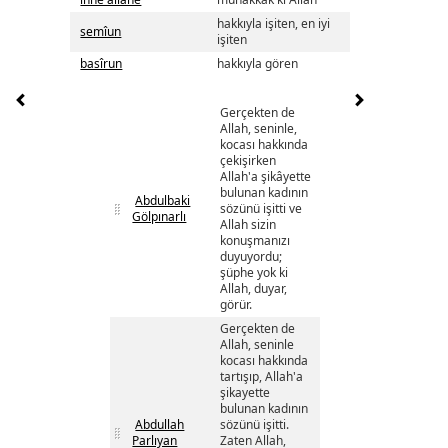
hakkıyla işiten, en iyi
semîun
işiten
basîrun
hakkıyla gören
Gerçekten de
Allah, seninle,
kocası hakkında
çekişirken
Allah'a şikâyette
bulunan kadının
Abdulbaki
sözünü işitti ve
Gölpınarlı
Allah sizin
konuşmanızı
duyuyordu;
şüphe yok ki
Allah, duyar,
görür.
Gerçekten de
Allah, seninle
kocası hakkında
tartışıp, Allah'a
şikayette
bulunan kadının
Abdullah
sözünü işitti.
Parlıyan
Zaten Allah,