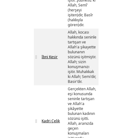
işitir. Şübhesiz ki
Allah, Semî'
(herşeyi
işiten)dir, Basîr
(hakkıyla
gören)dir.
Allah, kocası
hakkında seninle
tartışan ve
Allah'a şikayette
bulunanın
İbni Kesir
sözünü işitmiştir.
Allah; sizin
konuşmanızı
işitir. Muhakkak
ki Allah; Semi'dir,
Basir'dir.
Gerçekten Allah,
eşi konusunda
seninle tartışan
ve Allah'a
şikâyette
bulunan kadının
sözünü işitti.
Kadri Çelik
Allah, aranızda
geçen
konuşmaları