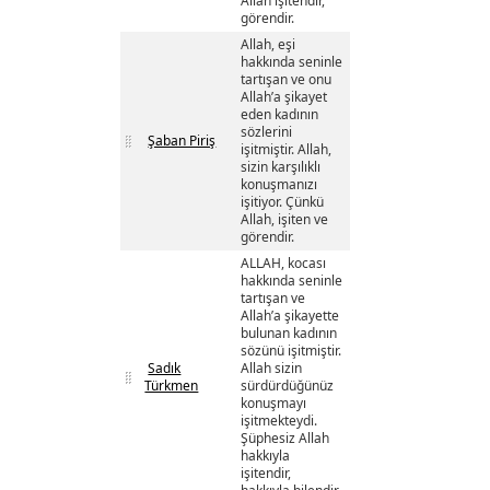
Allah işitendir,
görendir.
Allah, eşi
hakkında seninle
tartışan ve onu
Allah’a şikayet
eden kadının
sözlerini
Şaban Piriş
işitmiştir. Allah,
sizin karşılıklı
konuşmanızı
işitiyor. Çünkü
Allah, işiten ve
görendir.
ALLAH, kocası
hakkında seninle
tartışan ve
Allah’a şikayette
bulunan kadının
sözünü işitmiştir.
Sadık
Allah sizin
Türkmen
sürdürdüğünüz
konuşmayı
işitmekteydi.
Şüphesiz Allah
hakkıyla
işitendir,