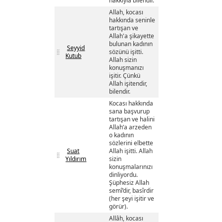
hakkıyla bilendir.
Allah, kocası
hakkında seninle
tartışan ve
Allah'a şikayette
bulunan kadının
Seyyid
sözünü işitti.
Kutub
Allah sizin
konuşmanızı
işitir. Çünkü
Allah işitendir,
bilendir.
Kocası hakkında
sana başvurup
tartışan ve halini
Allah’a arzeden
o kadının
sözlerini elbette
Suat
Allah işitti. Allah
Yıldırım
sizin
konuşmalarınızı
dinliyordu.
Şüphesiz Allah
semî’dir, basîrdir
(her şeyi işitir ve
görür).
Allâh, kocası