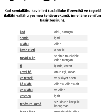
Kad semiallâhu kavlelletî tucâdiluke fî zevcihâ ve teştekî
ilallâhi vallâhu yesmeu tehâvurekumâ, innellâhe semî’un
basîr(basîrun).
kad
oldu, olmuştu
semia
işitti
allâhu
Allah
kavle elletî
o söz ki
seninle mücâdele
tucâdilu-ke
eden tartışan
fî
içinde, vardır
zevci-hâ
onun eşi, kocası
ve teştekî
ve şikâyet eden
ilâ allâhi
Allah'a, Allah'a ait
ve allâhu
ve Allah
yesmeu
işitir
siz ikinizin karşılıklı
tehâvure-kumâ
konuşması
inne allâhe
muhakkak ki Allah