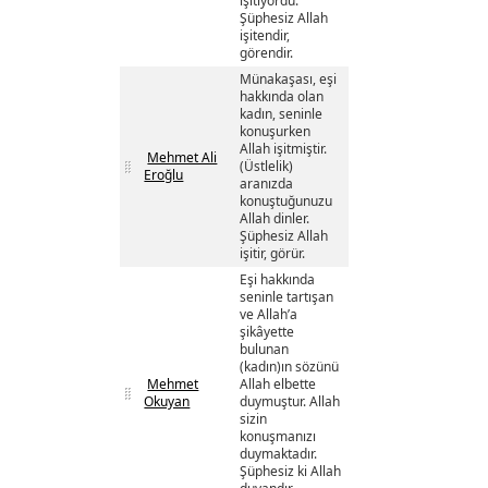
işitiyordu.
Şüphesiz Allah
işitendir,
görendir.
Münakaşası, eşi
hakkında olan
kadın, seninle
konuşurken
Allah işitmiştir.
Mehmet Ali
(Üstlelik)
Eroğlu
aranızda
konuştuğunuzu
Allah dinler.
Şüphesiz Allah
işitir, görür.
Eşi hakkında
seninle tartışan
ve Allah’a
şikâyette
bulunan
(kadın)ın sözünü
Mehmet
Allah elbette
Okuyan
duymuştur. Allah
sizin
konuşmanızı
duymaktadır.
Şüphesiz ki Allah