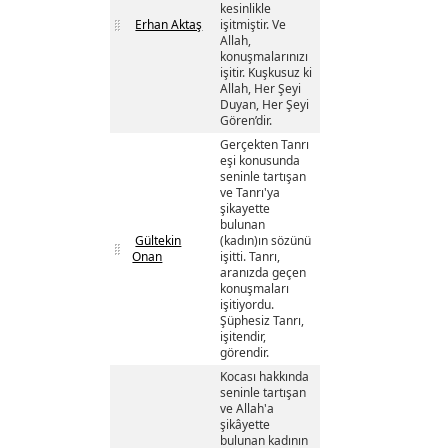
kesinlikle
Erhan Aktaş
işitmiştir. Ve
Allah,
konuşmalarınızı
işitir. Kuşkusuz ki
Allah, Her Şeyi
Duyan, Her Şeyi
Gören’dir.
Gerçekten Tanrı
eşi konusunda
seninle tartışan
ve Tanrı'ya
şikayette
bulunan
Gültekin
(kadın)ın sözünü
Onan
işitti. Tanrı,
aranızda geçen
konuşmaları
işitiyordu.
Şüphesiz Tanrı,
işitendir,
görendir.
Kocası hakkında
seninle tartışan
ve Allah'a
şikâyette
bulunan kadının