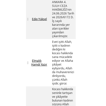
ANKARA 4.
SULH CEZA
HAKİMLİĞİ'nin
24.06.2026 Tarih
ve 2026/6172 D.
Edip Yüksel
İş sayılı
kararında yer
alan içerikler
yayından
çıkarılmıştır.
Evet işitti Allah,
işitti o kadının
dediğini ki
kocası hakkında
sana mücadele
Elmalılı
ediyor ve Allaha
Hamdi Yazır
şikâyet
eyliyordu, Allah
da muhaverenizi
dinliyordu,
çünkü Allah
işidir, görür.
Kocası hakkında
seninle tartışan
ve şikâyette
bulunan kadının
sözünü Allah