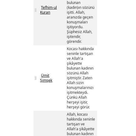
bulunan
Tefhim-ul
(kadın)ın sözünü
Kuran
işitti. Allah,
aranızda geçen
konuşmaları
işitiyordu.
Şüphesiz Allah,
işitendir,
görendir.
Kocası hakkında
seninle tartışan
ve Allah'a
şikâyette
bulunan kadının
sözünü Allah
Ümit
işitmiştir. Zaten
Şimşek
Allah sizin
konuşmalarınızı
işitmekteydi.
Çünkü Allah
herşeyi işitir,
herşeyi görür.
Allah, kocası
hakkında seninle
tartışan ve
Allah'a şikâyette
bulunan kadının