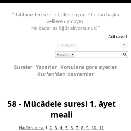
"Rabbinizden size indirilene uyun. O’ndan başka
velilere uymayın!
Ne kadar az öğüt alıyorsunuz!"
A’râf suresi 3
Mealler
Sureler
Yazarlar
Konulara göre ayetler
Kur'an'dan kavramlar
58 - Mücâdele suresi 1. âyet
meali
Hadîd suresi
1
2
3
4
5
6
7
8
9
10
11