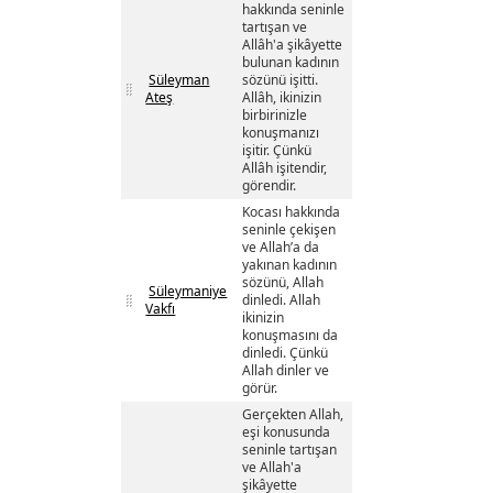
hakkında seninle
tartışan ve
Allâh'a şikâyette
bulunan kadının
Süleyman
sözünü işitti.
Ateş
Allâh, ikinizin
birbirinizle
konuşmanızı
işitir. Çünkü
Allâh işitendir,
görendir.
Kocası hakkında
seninle çekişen
ve Allah’a da
yakınan kadının
sözünü, Allah
Süleymaniye
dinledi. Allah
Vakfı
ikinizin
konuşmasını da
dinledi. Çünkü
Allah dinler ve
görür.
Gerçekten Allah,
eşi konusunda
seninle tartışan
ve Allah'a
şikâyette