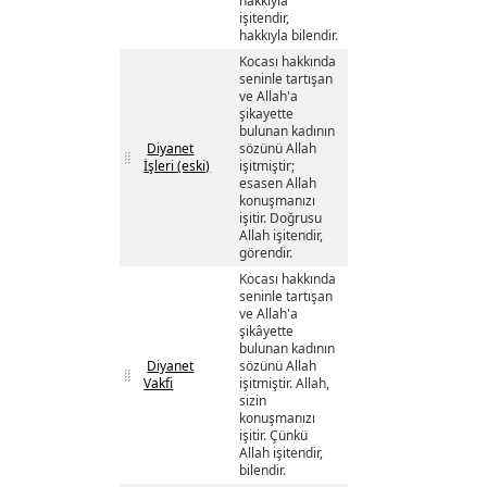
hakkıyla
işitendir,
hakkıyla bilendir.
Kocası hakkında
seninle tartışan
ve Allah'a
şikayette
bulunan kadının
Diyanet
sözünü Allah
İşleri (eski)
işitmiştir;
esasen Allah
konuşmanızı
işitir. Doğrusu
Allah işitendir,
görendir.
Kocası hakkında
seninle tartışan
ve Allah'a
şikâyette
bulunan kadının
Diyanet
sözünü Allah
Vakfi
işitmiştir. Allah,
sizin
konuşmanızı
işitir. Çünkü
Allah işitendir,
bilendir.