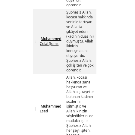
duyandır,
görendir.
Şüphesiz Allah,
kocası hakkında
seninle tartışan
ve Allah’a
şikâyet eden
(kadının duasını)
Muhammed
duymuştu. Allah
Celal Şems
ikinizin
konuşmasını
duyuyordu.
Şüphesiz Allah,
çok işiten ve çok
görendir.
Allah, kocası
hakkında sana
başvuran ve
Allah'a şikayette
bulunan kadının
sözlerini
Muhammed
işitmiştir. Ve
Esed
Allah ikinizin
söylediklerini de
mutlaka işitir.
Şüphesiz Allah
her şeyi işiten,