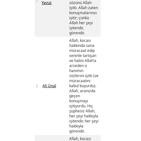
Yavuz
sözünü Allah
işitti. Allah zaten
konuşmalarınızı
işitir; çünkü
Allah her şeyi
işitendir,
görendir.
Allah, kocası
hakkında sana
müracaat edip
seninle tartışan
ve halini Allah’a
arzeden o
hanımın
sözlerini işitti (ve
müracaatını
Ali Ünal
kabul buyurdu).
Allah, aranızda
geçen
konuşmayı
işitiyordu. Hiç
şüphesiz Allah,
her şeyi hakkıyla
işitendir, her şeyi
hakkıyla
görendir.
Allah, kocası