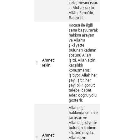
çekişmesini işitir.
. . Muhakkak ki
Allâh, Semi'dir,
Basıyr'dir.
Kocası ile ilgili
sana başvurarak
hakkını arayan
ve Allah’a
şikâyette
bulunan kadının
sözünü Allah
Ahmet
işitti. Allah sizin
Tekin
karşılıklı
konuşmanızı
işitiyor. Allah her
şeyi işitir, her
şeyi bilir, görür;
talebe icabet
eder, doğru yolu
gösterir.
Allah, eşi
hakkında seninle
tartışan ve
Allah'a şikâyette
bulunan kadının
sözünü duydu.
Ahmet
Allah sizin