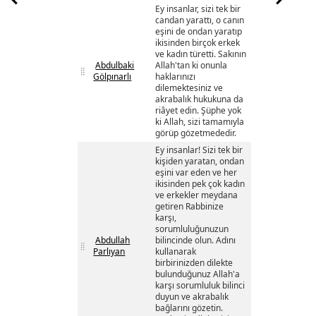
Ey insanlar, sizi tek bir
candan yarattı, o canın
eşini de ondan yaratıp
ikisinden birçok erkek
ve kadın türetti. Sakının
Abdulbaki
Allah'tan ki onunla
Gölpınarlı
haklarınızı
dilemektesiniz ve
akrabalık hukukuna da
riâyet edin. Şüphe yok
ki Allah, sizi tamamıyla
görüp gözetmededir.
Ey insanlar! Sizi tek bir
kişiden yaratan, ondan
eşini var eden ve her
ikisinden pek çok kadın
ve erkekler meydana
getiren Rabbinize
karşı,
sorumluluğunuzun
Abdullah
bilincinde olun. Adını
Parlıyan
kullanarak
birbirinizden dilekte
bulunduğunuz Allah'a
karşı sorumluluk bilinci
duyun ve akrabalık
bağlarını gözetin.