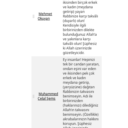
ikisinden birçok erkek
ve kadın (meydana
getirip) yayan
Mehmet
Rabbinize karşı takvâlı
Okuyan
(duyarlı) olun!
Kendisiyle ilgili
birbirinizden dilekte
bulunduğunuz Allah’a
ve yakınlara karşı
takvâlı olun! Şüphesiz
ki Allah üzerinizde
gözetleyicidir.
Ey insanlar! Hepinizi
tek bir candan yaratan,
ondan eşini var eden
ve ikisinden pek çok
erkek ve kadın
meydana getirip,
(yeryüzüne) dağıtan
Rabbinizin takvasını
Muhammed
benimseyin. Adı ile
Celal Şems
birbirinizden
(haklarınızı) dilediğiniz
Allah’ın takvasını
benimseyin. (Özellikle)
akrabalarınızın hakkını
koruyun. Şüphesiz