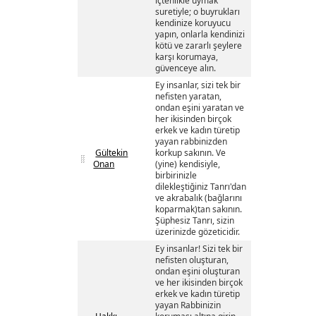
içtenlikle uymak
suretiyle; o buyrukları
kendinize koruyucu
yapın, onlarla kendinizi
kötü ve zararlı şeylere
karşı korumaya,
güvenceye alın.
Ey insanlar, sizi tek bir
nefisten yaratan,
ondan eşini yaratan ve
her ikisinden birçok
erkek ve kadın türetip
yayan rabbinizden
Gültekin
korkup sakının. Ve
Onan
(yine) kendisiyle,
birbirinizle
dilekleştiğiniz Tanrı'dan
ve akrabalık (bağlarını
koparmak)tan sakının.
Şüphesiz Tanrı, sizin
üzerinizde gözeticidir.
Ey insanlar! Sizi tek bir
nefisten oluşturan,
ondan eşini oluşturan
ve her ikisinden birçok
erkek ve kadın türetip
yayan Rabbinizin