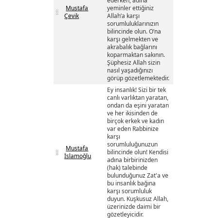
ederken, adına
Mustafa
yeminler ettiğiniz
Çevik
Allah’a karşı
sorumluluklarınızın
bilincinde olun. O’na
karşı gelmekten ve
akrabalık bağlarını
koparmaktan sakının.
Şüphesiz Allah sizin
nasıl yaşadığınızı
görüp gözetlemektedir.
Ey insanlık! Sizi bir tek
canlı varlıktan yaratan,
ondan da eşini yaratan
ve her ikisinden de
birçok erkek ve kadın
var eden Rabbinize
karşı
sorumluluğunuzun
Mustafa
bilincinde olun! Kendisi
İslamoğlu
adına birbirinizden
(hak) talebinde
bulunduğunuz Zat'a ve
bu insanlık bağına
karşı sorumluluk
duyun. Kuşkusuz Allah,
üzerinizde daimi bir
gözetleyicidir.