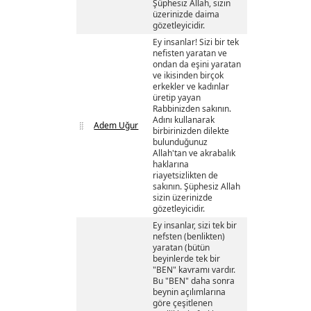
Şüphesiz Allah, sizin
üzerinizde daima
gözetleyicidir.
Ey insanlar! Sizi bir tek
nefisten yaratan ve
ondan da eşini yaratan
ve ikisinden birçok
erkekler ve kadınlar
üretip yayan
Rabbinizden sakının.
Adını kullanarak
Adem Uğur
birbirinizden dilekte
bulunduğunuz
Allah'tan ve akrabalık
haklarına
riayetsizlikten de
sakının. Şüphesiz Allah
sizin üzerinizde
gözetleyicidir.
Ey insanlar, sizi tek bir
nefsten (benlikten)
yaratan (bütün
beyinlerde tek bir
"BEN" kavramı vardır.
Bu "BEN" daha sonra
beynin açılımlarına
göre çeşitlenen