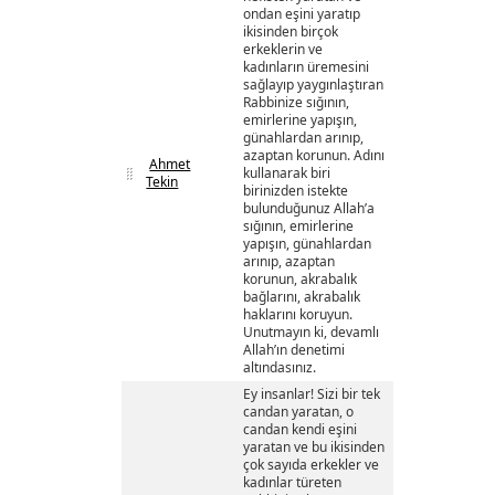
ondan eşini yaratıp
ikisinden birçok
erkeklerin ve
kadınların üremesini
sağlayıp yaygınlaştıran
Rabbinize sığının,
emirlerine yapışın,
günahlardan arınıp,
azaptan korunun. Adını
Ahmet
kullanarak biri
Tekin
birinizden istekte
bulunduğunuz Allah’a
sığının, emirlerine
yapışın, günahlardan
arınıp, azaptan
korunun, akrabalık
bağlarını, akrabalık
haklarını koruyun.
Unutmayın ki, devamlı
Allah’ın denetimi
altındasınız.
Ey insanlar! Sizi bir tek
candan yaratan, o
candan kendi eşini
yaratan ve bu ikisinden
çok sayıda erkekler ve
kadınlar türeten