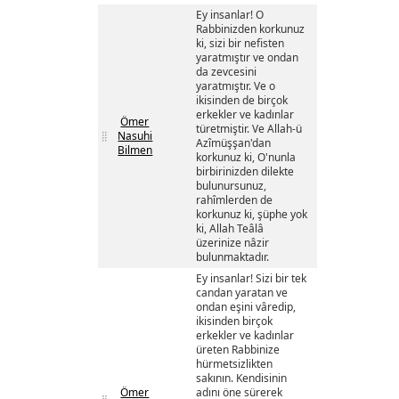
Ey insanlar! O
Rabbinizden korkunuz
ki, sizi bir nefisten
yaratmıştır ve ondan
da zevcesini
yaratmıştır. Ve o
ikisinden de birçok
erkekler ve kadınlar
Ömer
türetmiştir. Ve Allah-ü
Nasuhi
Azîmüşşan'dan
Bilmen
korkunuz ki, O'nunla
birbirinizden dilekte
bulunursunuz,
rahîmlerden de
korkunuz ki, şüphe yok
ki, Allah Teâlâ
üzerinize nâzir
bulunmaktadır.
Ey insanlar! Sizi bir tek
candan yaratan ve
ondan eşini vâredip,
ikisinden birçok
erkekler ve kadınlar
üreten Rabbinize
hürmetsizlikten
sakının. Kendisinin
Ömer
adını öne sürerek