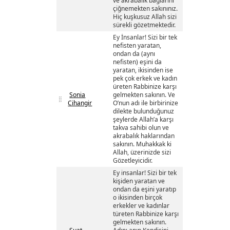
ve akrabalık bağlarını
çiğnemekten sakınınız.
Hiç kuşkusuz Allah sizi
sürekli gözetmektedir.
Ey İnsanlar! Sizi bir tek
nefisten yaratan,
ondan da (aynı
nefisten) eşini da
yaratan, ikisinden ise
pek çok erkek ve kadın
üreten Rabbinize karşı
Sonia
gelmekten sakının. Ve
Cihangir
O’nun adı ile birbirinize
dilekte bulunduğunuz
şeylerde Allah’a karşı
takva sahibi olun ve
akrabalık haklarından
sakının. Muhakkak ki
Allah, üzerinizde sizi
Gözetleyicidir.
Ey insanlar! Sizi bir tek
kişiden yaratan ve
ondan da eşini yaratıp
o ikisinden birçok
erkekler ve kadınlar
türeten Rabbinize karşı
gelmekten sakının.