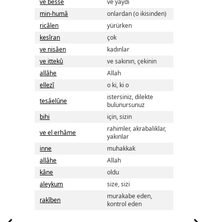
ve besse
ve yaydı
min-humâ
onlardan (o ikisinden)
ricâlen
yürürken
kesîran
çok
ve nisâen
kadınlar
ve ittekû
ve sakının, çekinin
allâhe
Allah
ellezî
o ki, ki o
istersiniz, dilekte
tesâelûne
bulunursunuz
bihi
için, sizin
rahimler, akrabalıklar,
ve el erhâme
yakınlar
inne
muhakkak
allâhe
Allah
kâne
oldu
aleykum
size, sizi
murakabe eden,
rakîben
kontrol eden