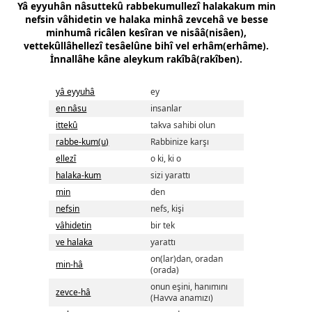
Yâ eyyuhân nâsuttekû rabbekumullezî halakakum min
nefsin vâhidetin ve halaka minhâ zevcehâ ve besse
minhumâ ricâlen kesîran ve nisââ(nisâen),
vettekûllâhellezî tesâelûne bihî vel erhâm(erhâme).
İnnallâhe kâne aleykum rakîbâ(rakîben).
yâ eyyuhâ
ey
en nâsu
insanlar
ittekû
takva sahibi olun
rabbe-kum(u)
Rabbinize karşı
ellezî
o ki, ki o
halaka-kum
sizi yarattı
min
den
nefsin
nefs, kişi
vâhidetin
bir tek
ve halaka
yarattı
on(lar)dan, oradan
min-hâ
(orada)
onun eşini, hanımını
zevce-hâ
(Havva anamızı)