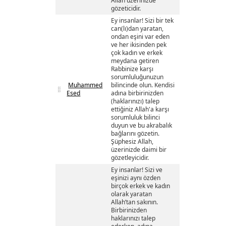
Allah üzerinizde
gözeticidir.
Ey insanlar! Sizi bir tek
can(lı)dan yaratan,
ondan eşini var eden
ve her ikisinden pek
çok kadın ve erkek
meydana getiren
Rabbinize karşı
sorumluluğunuzun
Muhammed
bilincinde olun. Kendisi
Esed
adına birbirinizden
(haklarınızı) talep
ettiğiniz Allah'a karşı
sorumluluk bilinci
duyun ve bu akrabalık
bağlarını gözetin.
Şüphesiz Allah,
üzerinizde daimi bir
gözetleyicidir.
Ey insanlar! Sizi ve
eşinizi aynı özden
birçok erkek ve kadın
olarak yaratan
Allah’tan sakının.
Birbirinizden
haklarınızı talep