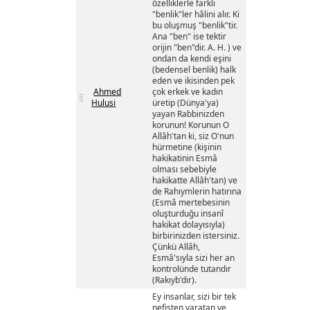
özelliklerle farklı
"benlik"ler hâlini alır. Ki
bu oluşmuş "benlik"tir.
Ana "ben" ise tektir
orijin "ben"dir. A. H. ) ve
ondan da kendi eşini
(bedensel benlik) halk
eden ve ikisinden pek
Ahmed
çok erkek ve kadın
Hulusi
üretip (Dünya'ya)
yayan Rabbinizden
korunun! Korunun O
Allâh'tan ki, siz O'nun
hürmetine (kişinin
hakikatinin Esmâ
olması sebebiyle
hakikatte Allâh'tan) ve
de Rahıymlerin hatırına
(Esmâ mertebesinin
oluşturduğu insanî
hakikat dolayısıyla)
birbirinizden istersiniz.
Çünkü Allâh,
Esmâ'sıyla sizi her an
kontrolünde tutandır
(Rakıyb'dır).
Ey insanlar, sizi bir tek
nefisten yaratan ve