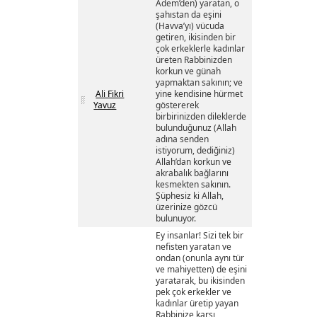
Âdem’den) yaratan, o
şahıstan da eşini
(Havva’yı) vücuda
getiren, ikisinden bir
çok erkeklerle kadınlar
üreten Rabbinizden
korkun ve günah
yapmaktan sakının; ve
Ali Fikri
yine kendisine hürmet
Yavuz
göstererek
birbirinizden dileklerde
bulunduğunuz (Allah
adına senden
istiyorum, dediğiniz)
Allah’dan korkun ve
akrabalık bağlarını
kesmekten sakının.
Şüphesiz ki Allah,
üzerinize gözcü
bulunuyor.
Ey insanlar! Sizi tek bir
nefisten yaratan ve
ondan (onunla aynı tür
ve mahiyetten) de eşini
yaratarak, bu ikisinden
pek çok erkekler ve
kadınlar üretip yayan
Rabbinize karşı