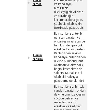
Hakkı
koruması altına girin.
Yılmaz
Ve kendisiyle
birbirinizle
dilekleştiğiniz Allah'ın
ve akrabalığın
koruması altına girin.
Şüphesiz Allah, sizin
üzerinizde gözeticidir.
Ey insanlar, sizi tek bir
nefisten yaratan ve
ondan eşini yaratan ve
her ikisinden pek çok
erkek ve kadın türeten
Rabbinizden sakının.
Harun
Kendisiyle birbirinizden
Yıldırım
dilekte bulunduğunuz
Allah’tan ve akrabalık
bağını kesmekten de
sakının. Muhakkak ki
Allah sizi hakkıyla
gözetlemekte olandır!
Ey insanlar, sizi bir tek
candan yaratan, ondan
da yine onun zevcesini
vücûde getiren ve
ikisinden bir çok
erkekler ve kadınlar