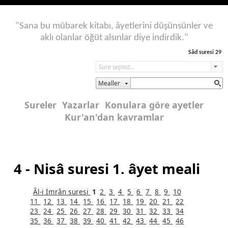
"Sana bu mübarek kitabı, âyetlerini düşünsünler ve
aklı olanlar öğüt alsınlar diye indirdik."
Sâd suresi 29
Mealler
Sureler
Yazarlar
Konulara göre ayetler
Kur'an'dan kavramlar
4 - Nisâ suresi 1. âyet meali
Âl-i İmrân suresi
1
2
3
4
5
6
7
8
9
10
11
12
13
14
15
16
17
18
19
20
21
22
23
24
25
26
27
28
29
30
31
32
33
34
35
36
37
38
39
40
41
42
43
44
45
46