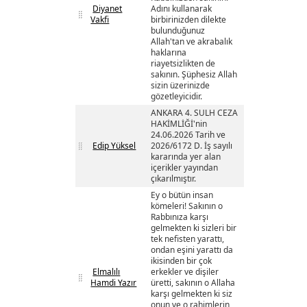
Diyanet
Adını kullanarak
Vakfi
birbirinizden dilekte
bulunduğunuz
Allah'tan ve akrabalık
haklarına
riayetsizlikten de
sakının. Şüphesiz Allah
sizin üzerinizde
gözetleyicidir.
ANKARA 4. SULH CEZA
HAKİMLİĞİ'nin
24.06.2026 Tarih ve
Edip Yüksel
2026/6172 D. İş sayılı
kararında yer alan
içerikler yayından
çıkarılmıştır.
Ey o bütün insan
kömeleri! Sakının o
Rabbınıza karşı
gelmekten ki sizleri bir
tek nefisten yarattı,
ondan eşini yarattı da
ikisinden bir çok
Elmalılı
erkekler ve dişiler
Hamdi Yazır
üretti, sakının o Allaha
karşı gelmekten ki siz
onun ve o rahimlerin