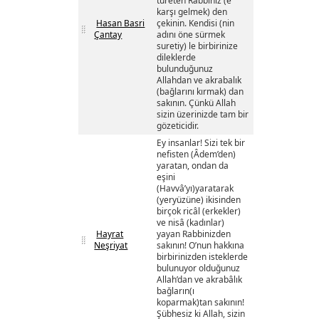
türeten Rabbiniz (e
karşı gelmek) den
Hasan Basri
çekinin. Kendisi (nin
Çantay
adını öne sürmek
suretiy) le birbirinize
dileklerde
bulunduğunuz
Allahdan ve akrabalık
(bağlarını kırmak) dan
sakının. Çünkü Allah
sizin üzerinizde tam bir
gözeticidir.
Ey insanlar! Sizi tek bir
nefisten (Âdem’den)
yaratan, ondan da
eşini
(Havvâ’yı)yaratarak
(yeryüzüne) ikisinden
birçok ricâl (erkekler)
ve nisâ (kadınlar)
Hayrat
yayan Rabbinizden
Neşriyat
sakının! O’nun hakkına
birbirinizden isteklerde
bulunuyor olduğunuz
Allah’dan ve akrabâlık
bağların(ı
koparmak)tan sakının!
Şübhesiz ki Allah, sizin