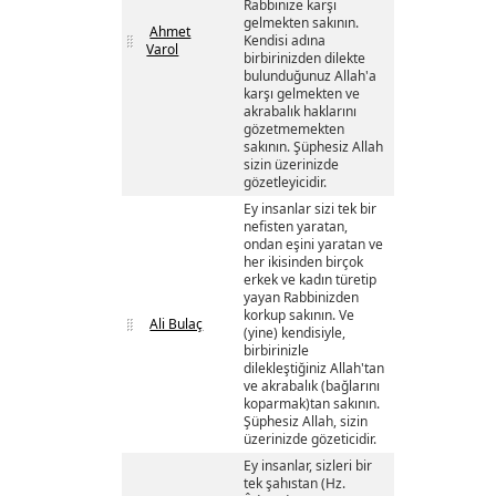
Rabbinize karşı
gelmekten sakının.
Ahmet
Kendisi adına
Varol
birbirinizden dilekte
bulunduğunuz Allah'a
karşı gelmekten ve
akrabalık haklarını
gözetmemekten
sakının. Şüphesiz Allah
sizin üzerinizde
gözetleyicidir.
Ey insanlar sizi tek bir
nefisten yaratan,
ondan eşini yaratan ve
her ikisinden birçok
erkek ve kadın türetip
yayan Rabbinizden
korkup sakının. Ve
Ali Bulaç
(yine) kendisiyle,
birbirinizle
dilekleştiğiniz Allah'tan
ve akrabalık (bağlarını
koparmak)tan sakının.
Şüphesiz Allah, sizin
üzerinizde gözeticidir.
Ey insanlar, sizleri bir
tek şahıstan (Hz.