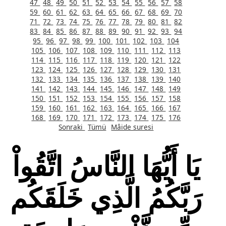
47
48
49
50
51
52
53
54
55
56
57
58
59
60
61
62
63
64
65
66
67
68
69
70
71
72
73
74
75
76
77
78
79
80
81
82
83
84
85
86
87
88
89
90
91
92
93
94
95
96
97
98
99
100
101
102
103
104
105
106
107
108
109
110
111
112
113
114
115
116
117
118
119
120
121
122
123
124
125
126
127
128
129
130
131
132
133
134
135
136
137
138
139
140
141
142
143
144
145
146
147
148
149
150
151
152
153
154
155
156
157
158
159
160
161
162
163
164
165
166
167
168
169
170
171
172
173
174
175
176
Sonraki
Tümü
Mâide suresi
يَا أَيُّهَا النَّاسُ اتَّقُواْ
رَبَّكُمُ الَّذِي خَلَقَكُم