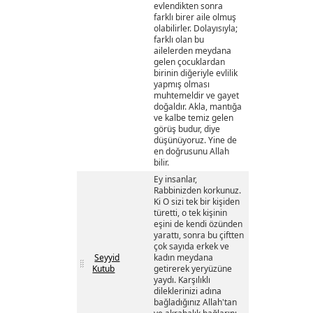
evlendikten sonra
farklı birer aile olmuş
olabilirler. Dolayısıyla;
farklı olan bu
ailelerden meydana
gelen çocuklardan
birinin diğeriyle evlilik
yapmış olması
muhtemeldir ve gayet
doğaldır. Akla, mantığa
ve kalbe temiz gelen
görüş budur, diye
düşünüyoruz. Yine de
en doğrusunu Allah
bilir.
Ey insanlar,
Rabbinizden korkunuz.
Ki O sizi tek bir kişiden
türetti, o tek kişinin
eşini de kendi özünden
yarattı, sonra bu çiftten
çok sayıda erkek ve
Seyyid
kadın meydana
Kutub
getirerek yeryüzüne
yaydı. Karşılıklı
dileklerinizi adına
bağladığınız Allah'tan