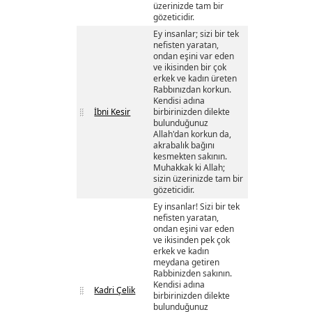
üzerinizde tam bir
gözeticidir.
Ey insanlar; sizi bir tek
nefisten yaratan,
ondan eşini var eden
ve ikisinden bir çok
erkek ve kadın üreten
Rabbınızdan korkun.
Kendisi adına
İbni Kesir
birbirinizden dilekte
bulunduğunuz
Allah'dan korkun da,
akrabalık bağını
kesmekten sakının.
Muhakkak ki Allah;
sizin üzerinizde tam bir
gözeticidir.
Ey insanlar! Sizi bir tek
nefisten yaratan,
ondan eşini var eden
ve ikisinden pek çok
erkek ve kadın
meydana getiren
Rabbinizden sakının.
Kendisi adına
Kadri Çelik
birbirinizden dilekte
bulunduğunuz