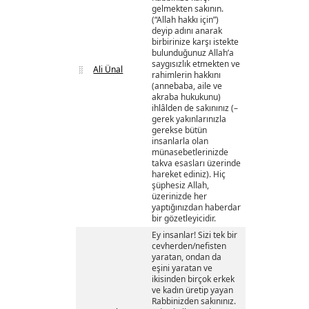
gelmekten sakının.
(“Allah hakkı için”)
deyip adını anarak
birbirinize karşı istekte
bulunduğunuz Allah’a
saygısızlık etmekten ve
Ali Ünal
rahimlerin hakkını
(annebaba, aile ve
akraba hukukunu)
ihlâlden de sakınınız (–
gerek yakınlarınızla
gerekse bütün
insanlarla olan
münasebetlerinizde
takva esasları üzerinde
hareket ediniz). Hiç
şüphesiz Allah,
üzerinizde her
yaptığınızdan haberdar
bir gözetleyicidir.
Ey insanlar! Sizi tek bir
cevherden/nefisten
yaratan, ondan da
eşini yaratan ve
ikisinden birçok erkek
ve kadın üretip yayan
Rabbinizden sakınınız.