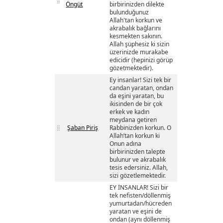
Öngüt
birbirinizden dilekte
bulunduğunuz
Allah'tan korkun ve
akrabalık bağlarını
kesmekten sakının.
Allah şüphesiz ki sizin
üzerinizde murakabe
edicidir (hepinizi görüp
gözetmektedir).
Ey insanlar! Sizi tek bir
candan yaratan, ondan
da eşini yaratan, bu
ikisinden de bir çok
erkek ve kadın
meydana getiren
Şaban Piriş
Rabbinizden korkun. O
Allah’tan korkun ki
Onun adına
birbirinizden talepte
bulunur ve akrabalık
tesis edersiniz. Allah,
sizi gözetlemektedir.
EY İNSANLAR! Sizi bir
tek nefisten/döllenmiş
yumurtadan/hücreden
yaratan ve eşini de
ondan (aynı döllenmiş