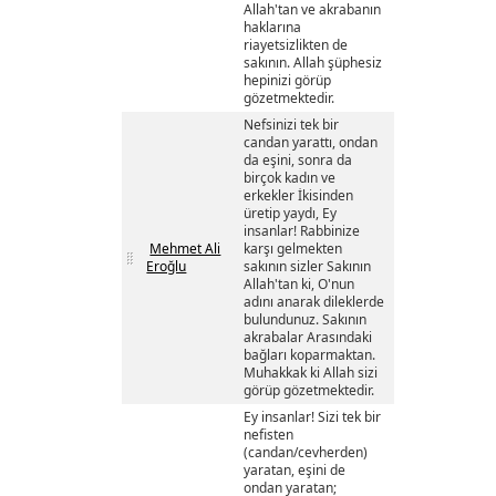
Allah'tan ve akrabanın
haklarına
riayetsizlikten de
sakının. Allah şüphesiz
hepinizi görüp
gözetmektedir.
Nefsinizi tek bir
candan yarattı, ondan
da eşini, sonra da
birçok kadın ve
erkekler İkisinden
üretip yaydı, Ey
insanlar! Rabbinize
Mehmet Ali
karşı gelmekten
Eroğlu
sakının sizler Sakının
Allah'tan ki, O'nun
adını anarak dileklerde
bulundunuz. Sakının
akrabalar Arasındaki
bağları koparmaktan.
Muhakkak ki Allah sizi
görüp gözetmektedir.
Ey insanlar! Sizi tek bir
nefisten
(candan/cevherden)
yaratan, eşini de
ondan yaratan;