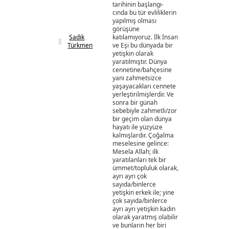
tarihinin başlangı-
cında bu tür evliliklerin
yapılmış olması
görüşüne
Sadık
katılamıyoruz. İlk İnsan
Türkmen
ve Eşi bu dünyada bir
yetişkin olarak
yaratılmıştır. Dünya
cennetine/bahçesine
yani zahmetsizce
yaşayacakları cennete
yerleştirilmişlerdir. Ve
sonra bir günah
sebebiyle zahmetli/zor
bir geçim olan dünya
hayatı ile yüzyüze
kalmışlardır. Çoğalma
meselesine gelince:
Mesela Allah; ilk
yaratılanları tek bir
ümmet/topluluk olarak,
ayrı ayrı çok
sayıda/binlerce
yetişkin erkek ile; yine
çok sayıda/binlerce
ayrı ayrı yetişkin kadın
olarak yaratmış olabilir
ve bunların her biri