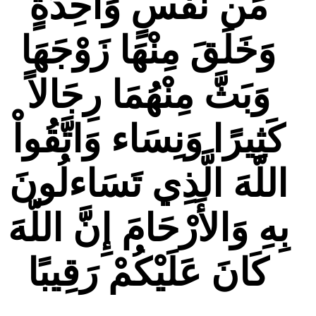
مِّن نَّفْسٍ وَاحِدَةٍ
وَخَلَقَ مِنْهَا زَوْجَهَا
وَبَثَّ مِنْهُمَا رِجَالاً
كَثِيرًا وَنِسَاء وَاتَّقُواْ
اللّهَ الَّذِي تَسَاءلُونَ
بِهِ وَالأَرْحَامَ إِنَّ اللّهَ
كَانَ عَلَيْكُمْ رَقِيبًا