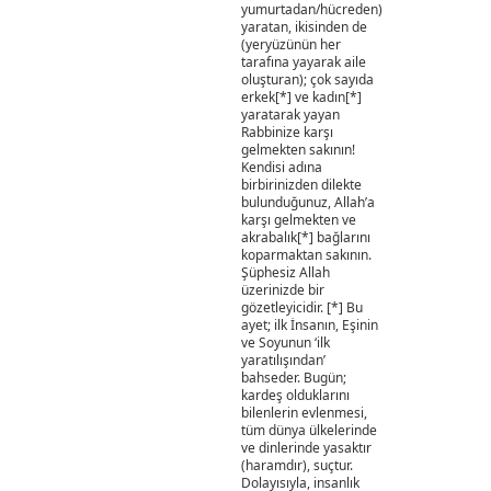
yumurtadan/hücreden)
yaratan, ikisinden de
(yeryüzünün her
tarafına yayarak aile
oluşturan); çok sayıda
erkek[*] ve kadın[*]
yaratarak yayan
Rabbinize karşı
gelmekten sakının!
Kendisi adına
birbirinizden dilekte
bulunduğunuz, Allah’a
karşı gelmekten ve
akrabalık[*] bağlarını
koparmaktan sakının.
Şüphesiz Allah
üzerinizde bir
gözetleyicidir. [*] Bu
ayet; ilk İnsanın, Eşinin
ve Soyunun ‘ilk
yaratılışından’
bahseder. Bugün;
kardeş olduklarını
bilenlerin evlenmesi,
tüm dünya ülkelerinde
ve dinlerinde yasaktır
(haramdır), suçtur.
Dolayısıyla, insanlık