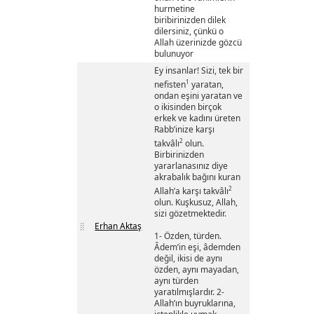
hurmetine
biribirinizden dilek
dilersiniz, çünkü o
Allah üzerinizde gözcü
bulunuyor
Ey insanlar! Sizi, tek bir
1
nefisten
yaratan,
ondan eşini yaratan ve
o ikisinden birçok
erkek ve kadını üreten
Rabb’inize karşı
2
takvâlı
olun.
Birbirinizden
yararlanasınız diye
akrabalık bağını kuran
2
Allah’a karşı takvâlı
olun. Kuşkusuz, Allah,
sizi gözetmektedir.
Erhan Aktaş
1- Özden, türden.
Âdem’in eşi, âdemden
değil, ikisi de aynı
özden, aynı mayadan,
aynı türden
yaratılmışlardır. 2-
Allah’ın buyruklarına,