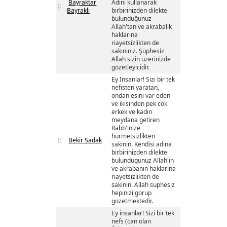
Bayraktar
Adını kullanarak
Bayraklı
birbirinizden dilekte
bulunduğunuz
Allah'tan ve akrabalık
haklarına
riayetsizlikten de
sakınınız. Şüphesiz
Allah sizin üzerinizde
gözetleyicidir.
Ey Insanlar! Sizi bir tek
nefisten yaratan,
ondan esini var eden
ve ikisinden pek cok
erkek ve kadin
meydana getiren
Rabb'inize
hurmetsizlikten
Bekir Sadak
sakinin. Kendisi adina
birbirinizden dilekte
bulundugunuz Allah'in
ve akrabanin haklarina
riayetsizlikten de
sakinin. Allah suphesiz
hepinizi gorup
gozetmektedir.
Ey insanlar! Sizi bir tek
nefs (can olan