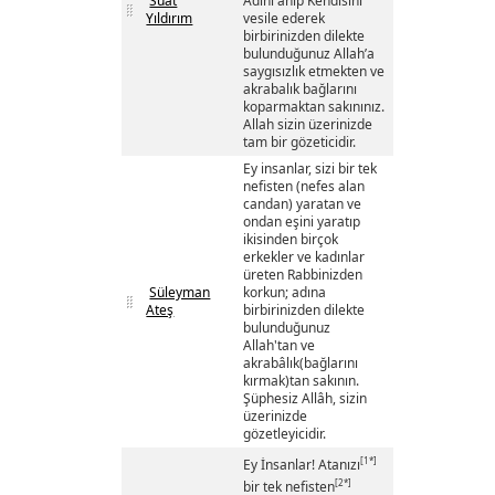
Suat
Adını anıp Kendisini
Yıldırım
vesile ederek
birbirinizden dilekte
bulunduğunuz Allah’a
saygısızlık etmekten ve
akrabalık bağlarını
koparmaktan sakınınız.
Allah sizin üzerinizde
tam bir gözeticidir.
Ey insanlar, sizi bir tek
nefisten (nefes alan
candan) yaratan ve
ondan eşini yaratıp
ikisinden birçok
erkekler ve kadınlar
üreten Rabbinizden
Süleyman
korkun; adına
Ateş
birbirinizden dilekte
bulunduğunuz
Allah'tan ve
akrabâlık(bağlarını
kırmak)tan sakının.
Şüphesiz Allâh, sizin
üzerinizde
gözetleyicidir.
[1*]
Ey İnsanlar! Atanızı
[2*]
bir tek nefisten