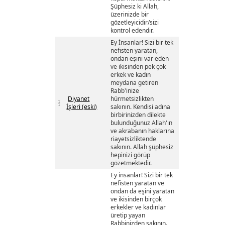
Şüphesiz ki Allah,
üzerinizde bir
gözetleyicidir/sizi
kontrol edendir.
Ey İnsanlar! Sizi bir tek
nefisten yaratan,
ondan eşini var eden
ve ikisinden pek çok
erkek ve kadın
meydana getiren
Rabb'inize
Diyanet
hürmetsizlikten
İşleri (eski)
sakının. Kendisi adına
birbirinizden dilekte
bulunduğunuz Allah'ın
ve akrabanın haklarına
riayetsizliktende
sakının. Allah şüphesiz
hepinizi görüp
gözetmektedir.
Ey insanlar! Sizi bir tek
nefisten yaratan ve
ondan da eşini yaratan
ve ikisinden birçok
erkekler ve kadınlar
üretip yayan
Rabbinizden sakının.