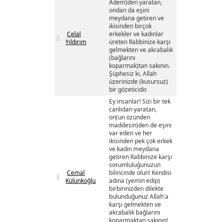
Âdem)den yaratan,
ondan da eşini
meydana getiren ve
ikisinden birçok
Celal
erkekler ve kadınlar
Yıldırım
üreten Rabbinize karşı
gelmekten ve akrabalık
(bağlarını
koparmak)tan sakının.
Şüphesiz ki, Allah
üzerinizde (kusursuz)
bir gözeticidir.
Ey insanlar! Sizi bir tek
canlıdan yaratan,
on(un özünden
maddesin)den de eşini
var eden ve her
ikisinden pek çok erkek
ve kadın meydana
getiren Rabbinize karşı
sorumluluğunuzun
Cemal
bilincinde olun! Kendisi
Külünkoğlu
adına (yemin edip)
birbirinizden dilekte
bulunduğunuz Allah'a
karşı gelmekten ve
akrabalık bağlarını
koparmaktan sakının!