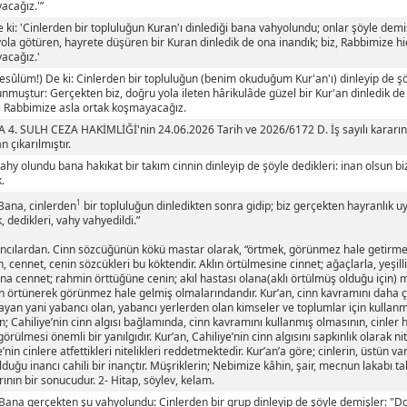
acağız.'”
e ki: 'Cinlerden bir topluluğun Kuran'ı dinlediği bana vahyolundu; onlar şöyle demiş
ola götüren, hayrete düşüren bir Kuran dinledik de ona inandık; biz, Rabbimize hiç
acağız.'
Resûlüm!) De ki: Cinlerden bir topluluğun (benim okuduğum Kur'an'ı) dinleyip de ş
nmuştur: Gerçekten biz, doğru yola ileten hârikulâde güzel bir Kur'an dinledik de 
i Rabbimize asla ortak koşmayacağız.
4. SULH CEZA HAKİMLİĞİ'nin 24.06.2026 Tarih ve 2026/6172 D. İş sayılı kararınd
n çıkarılmıştır.
Vahy olundu bana hakıkat bir takım cinnin dinleyip de şöyle dedikleri: inan olsun bi
k.
1
“Bana, cinlerden
bir topluluğun dinledikten sonra gidip; biz gerçekten hayranlık u
k, dedikleri, vahy vahyedildi.”
ncılardan. Cinn sözcüğünün kökü mastar olarak, “örtmek, görünmez hale getirmek
 cennet, cenin sözcükleri bu köktendir. Aklın örtülmesine cinnet; ağaçlarla, yeşill
na cennet; rahmin örttüğüne cenin; akıl hastası olana(aklı örtülmüş olduğu için
n örtünerek görünmez hale gelmiş olmalarındandır. Kur’an, cinn kavramını daha 
yan yani yabancı olan, yabancı yerlerden olan kimseler ve toplumlar için kullanm
ın; Cahiliye’nin cinn algısı bağlamında, cinn kavramını kullanmış olmasının, cinler h
görülmesi önemli bir yanılgıdır. Kur’an, Cahiliye’nin cinn algısını sapkınlık olarak 
e’nin cinlere atfettikleri nitelikleri reddetmektedir. Kur’an’a göre; cinlerin, üstün va
lduğu inancı cahili bir inançtır. Müşriklerin; Nebimize kâhin, şair, mecnun lakabı ta
rının bir sonucudur. 2- Hitap, söylev, kelam.
"Bana gerçekten şu vahyolundu: Cinlerden bir grup dinleyip de şöyle demişler: "D