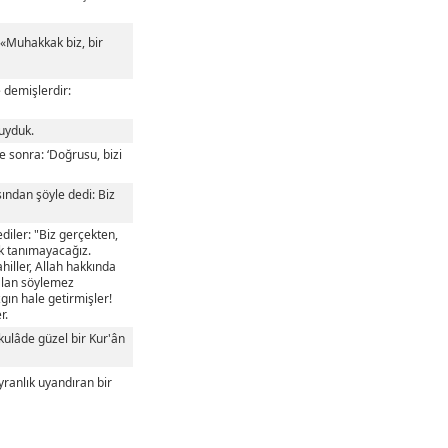
, «Muhakkak biz, bir
e demişlerdir:
duyduk.
e sonra: ‘Doğrusu, bizi
sından şöyle dedi: Biz
diler: "Biz gerçekten,
ik tanımayacağız.
hiller, Allah hakkında
yalan söylemez
gın hale getirmişler!
r.
ikulâde güzel bir Kur'ân
yranlık uyandıran bir