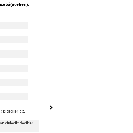
acebâ(aceben).
 ki dediler, biz,
ân dinledik” dedikleri