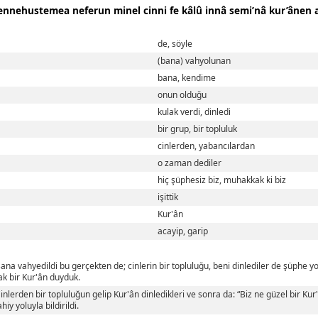
 ennehustemea neferun minel cinni fe kâlû innâ semi’nâ kur’ânen 
de, söyle
(bana) vahyolunan
bana, kendime
onun olduğu
kulak verdi, dinledi
bir grup, bir topluluk
cinlerden, yabancılardan
o zaman dediler
hiç şüphesiz biz, muhakkak ki biz
işittik
Kur'ân
acayip, garip
Bana vahyedildi bu gerçekten de; cinlerin bir topluluğu, beni dinlediler de şüphe yok
ak bir Kur'ân duyduk.
Cinlerden bir topluluğun gelip Kur'ân dinledikleri ve sonra da: “Biz ne güzel bir Kur'
iy yoluyla bildirildi.