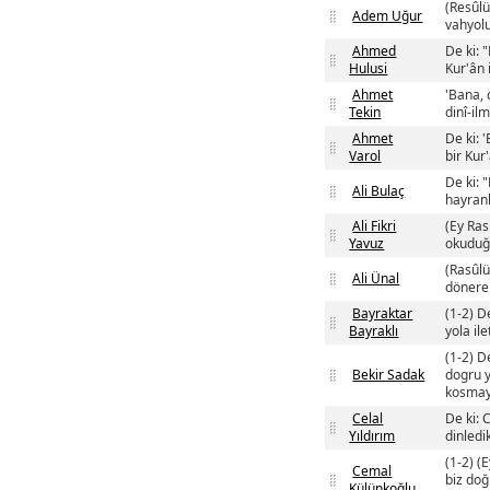
(Resûlü
Adem Uğur
vahyolu
Ahmed
De ki: 
Hulusi
Kur'ân i
Ahmet
'Bana, 
Tekin
dinî-il
Ahmet
De ki: 
Varol
bir Kur
De ki: 
Ali Bulaç
hayranl
Ali Fikri
(Ey Ras
Yavuz
okuduğu
(Rasûlü
Ali Ünal
dönerek)
Bayraktar
(1-2) D
Bayraklı
yola il
(1-2) D
Bekir Sadak
dogru y
kosmay
Celal
De ki: 
Yıldırım
dinledik
(1-2) (
Cemal
biz doğ
Külünkoğlu