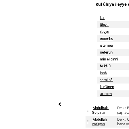
Kul ûhıye ileyye
kul
ûhiye
ileyye
enne-hu
istemea
neferun
min el cinni
fe kâlû
innâ
semi'nâ
kur'ânen
aceben
Abdulbaki
De ki: 
Gölpınarlı
şaşılac
Abdullah
De ki: 
Parlıyan
bana vah