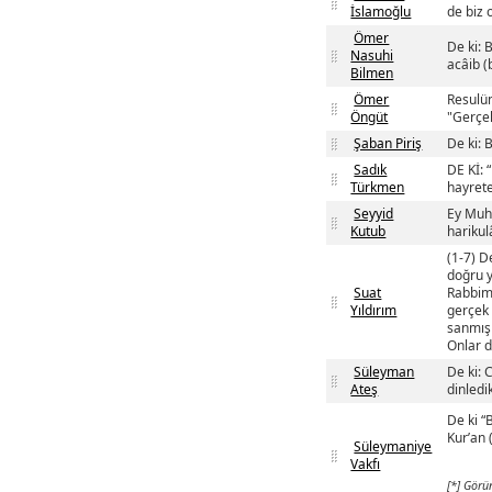
İslamoğlu
de biz 
Ömer
De ki: 
Nasuhi
acâib (b
Bilmen
Ömer
Resulüm
Öngüt
"Gerçek
Şaban Piriş
De ki: 
Sadık
DE Kİ: 
Türkmen
hayrete
Seyyid
Ey Muha
Kutub
harikul
(1-7) D
doğru y
Suat
Rabbimi
Yıldırım
gerçek 
sanmışı
Onlar d
Süleyman
De ki: 
Ateş
dinledi
De ki “
Kur’an 
Süleymaniye
Vakfı
[*] Görü