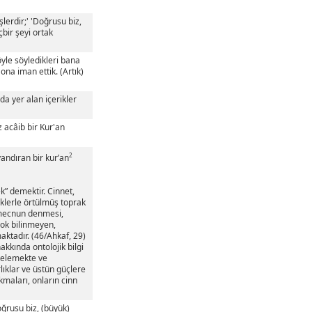
lerdir;' 'Doğrusu biz,
bir şeyi ortak
öyle söyledikleri bana
ona iman ettik. (Artık)
a yer alan içerikler
z acâib bir Kur'an
2
yandıran bir kur’an
” demektir. Cinnet,
iklerle örtülmüş toprak
) mecnun denmesi,
çok bilinmeyen,
aktadır. (46/Ahkaf, 29)
akkında ontolojik bilgi
nitelemekte ve
rlıklar ve üstün güçlere
kmaları, onların cinn
oğrusu biz, (büyük)