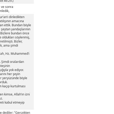
ot 46:29.)
i ve sonra
nledik,
r’an’ı dinledikten
atılışının amacına
man ettik. Bundan böyle
 şeytan yandaşlarının
r. Bizlere bundan önce
de oldukları söylenmiş,
tilmişti. Bizler,
dık, ama şimdi
Allah, Hz. Muhammed’i
. Şimdi oralardan
teşinin
ığıyla yok ediyor.
rını her şeyin
ar yeryüzünde böyle
orduk.
tan kaçıp kurtulması
n kimse, Allah’ın izni
z.
veti kabul etmeyip
yle dediler: "Gerçekten