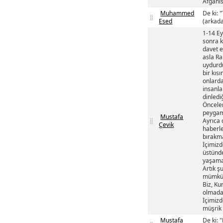
Afganis
Muhammed
De ki: 
Esed
(arkada
1-14 Ey
sonra k
davet e
asla Ra
uydurdu
bir kıs
onlarda
insanla
dinledi
Önceler
peygam
Mustafa
Ayrıca 
Çevik
haberl
bırakma
İçimizd
üstünde
yaşamak
Artık ş
mümkün
Biz, Ku
olmadan
İçimizd
müşrik 
Mustafa
De ki: 