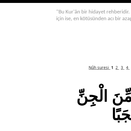
"Bu Kur'ân bir hidayet rehberidir.
için ise, en kötüsünden acı bir aza
Nûh suresi
1
2
3
4
ِّنَ الْجِنِّ
جَبًا