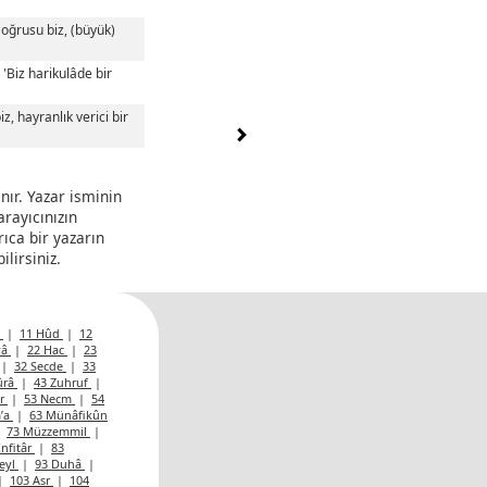
Doğrusu biz, (büyük)
 'Biz harikulâde bir
z, hayranlık verici bir
nır. Yazar isminin
arayıcınızın
rıca bir yazarın
lirsiniz.
s
|
11 Hûd
|
12
yâ
|
22 Hac
|
23
|
32 Secde
|
33
ûrâ
|
43 Zuhruf
|
ûr
|
53 Necm
|
54
’a
|
63 Münâfikûn
|
73 Müzzemmil
|
İnfitâr
|
83
Leyl
|
93 Duhâ
|
|
103 Asr
|
104