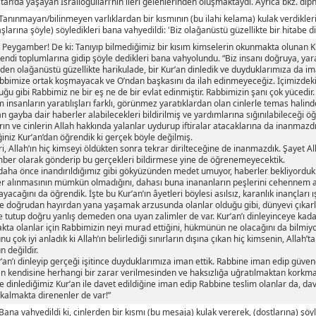
tan’da yaşayan İsrâiloğulları’nın ileri gelenlerinden oluşmaktaydı. Ayrıca bkz. dipn
"Tanınmayan/bilinmeyen varlıklardan bir kısmının (bu ilahi kelama) kulak verdikler
şlarına şöyle) söyledikleri bana vahyedildi: 'Biz olağanüstü güzellikte bir hitabe di
 Peygamber! De ki: Tanıyıp bilmediğimiz bir kısım kimselerin okunmakta olunan Ku
endi toplumlarına gidip şöyle dedikleri bana vahyolundu. “Biz insanı doğruya, yar
den olağanüstü güzellikte harikulade, bir Kur’an dinledik ve duyduklarımıza da i
bbimize ortak koşmayacak ve O’ndan başkasını da ilah edinmeyeceğiz. İçimizdeki
ğu gibi Rabbimiz ne bir eş ne de bir evlat edinmiştir. Rabbimizin şanı çok yücedi
ım insanların yaratılışları farklı, görünmez yaratıklardan olan cinlerle temas halin
n gayba dair haberler alabilecekleri bildirilmiş ve yardımlarına sığınılabileceği öğre
rın ve cinlerin Allah hakkında yalanlar uydurup iftiralar atacaklarına da inanmaz
ğiniz Kur’an’dan öğrendik ki gerçek böyle değilmiş.
i, Allah’ın hiç kimseyi öldükten sonra tekrar dirilteceğine de inanmazdık. Şayet 
ber olarak gönderip bu gerçekleri bildirmese yine de öğrenemeyecektik.
daha önce inandırıldığımız gibi gökyüzünden medet umuyor, haberler bekliyorduk
er alınmasının mümkün olmadığını, dahası buna inananların peşlerini cehennem a
yacağını da öğrendik. İşte bu Kur’an’ın âyetleri böylesi asılsız, karanlık inançları ış
e doğrudan hayırdan yana yaşamak arzusunda olanlar olduğu gibi, dünyevi çıkarla
 tutup doğru yanlış demeden ona uyan zalimler de var. Kur’an’ı dinleyinceye kad
ta olanlar için Rabbimizin neyi murad ettiğini, hükmünün ne olacağını da bilmiy
unu çok iyi anladık ki Allah’ın belirlediği sınırların dışına çıkan hiç kimsenin, Allah’
 değildir.
r’an’ı dinleyip gerçeği işitince duyduklarımıza iman ettik. Rabbine iman edip güvene
 kendisine herhangi bir zarar verilmesinden ve haksızlığa uğratılmaktan korkma
e dinlediğimiz Kur’an ile davet edildiğine iman edip Rabbine teslim olanlar da, da
kalmakta direnenler de var!”
"Bana vahyedildi ki, cinlerden bir kısmı (bu mesaja) kulak vererek, (dostlarına) şö