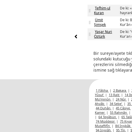
Tefhim-ul
De ki: 
Kuran
hayranl
Ümit
De ki: 
Şimşek
Kur'ân 
Yaşar Nuri
De ki: 
Öztürk
Kur'an 
Bir sureye/ayete tık
solundaki kutucuğu y
çerezlerini silmediğ
ismine sağ tıklayara
1 Fâtiha
|
2 Bakara
|
Yûsuf
|
13 Ra’d
|
14 İ
Mü’minûn
|
24 Nûr
|
Ahzâb
|
34 Sebe’
|
35 
44 Duhân
|
45 Câsiye
Kamer
|
55 Rahmân
|
|
64 Tegâbün
|
65 Tal
74 Müddesir
|
75 Kıy
Mutaffifîn
|
84 İnşikâk
94 İnşirâh
|
95 Tîn
|