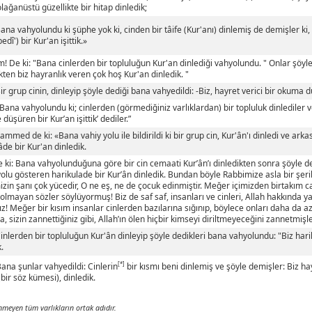
olağanüstü güzellikte bir hitap dinledik;
Bana vahyolundu ki şüphe yok ki, cinden bir tâife (Kur'anı) dinlemiş de demişler ki
edî') bir Kur'an işittik.»
! De ki: "Bana cinlerden bir topluluğun Kur'an dinlediği vahyolundu. " Onlar şöyl
ten biz hayranlık veren çok hoş Kur'an dinledik. "
Bir grup cinin, dinleyip şöyle dediği bana vahyedildi: -Biz, hayret verici bir okuma 
“Bana vahyolundu ki; cinlerden (görmediğiniz varlıklardan) bir topluluk dinlediler v
 düşüren bir Kur’an işittik’ dediler.”
mmed de ki: «Bana vahiy yolu ile bildirildi ki bir grup cin, Kur'ân'ı dinledi ve arka
âde bir Kur'an dinledik.
e ki: Bana vahyolunduğuna göre bir cin cemaati Kur’ân’ı dinledikten sonra şöyle de
olu gösteren harikulade bir Kur’ân dinledik. Bundan böyle Rabbimize asla bir şer
zin şanı çok yücedir, O ne eş, ne de çocuk edinmiştir. Meğer içimizden birtakım ca
olmayan sözler söylüyormuş! Biz de saf saf, insanları ve cinleri, Allah hakkında 
z! Meğer bir kısım insanlar cinlerden bazılarına sığınıp, böylece onları daha da az
a, sizin zannettiğiniz gibi, Allah’ın ölen hiçbir kimseyi diriltmeyeceğini zannetmişle
Cinlerden bir topluluğun Kur'ân dinleyip şöyle dedikleri bana vahyolundu: "Biz har
k.
[*]
Bana şunlar vahyedildi: Cinlerin
bir kısmı beni dinlemiş ve şöyle demişler: Biz ha
(bir söz kümesi), dinledik.
nmeyen tüm varlıkların ortak adıdır.