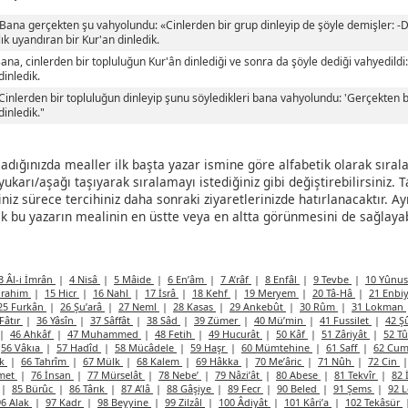
«Bana gerçekten şu vahyolundu: «Cinlerden bir grup dinleyip de şöyle demişler: -
ık uyandıran bir Kur'an dinledik.
Bana, cinlerden bir topluluğun Kur'ân dinlediği ve sonra da şöyle dediği vahyedildi:
dinledik.
"Cinlerden bir topluluğun dinleyip şunu söyledikleri bana vahyolundu: 'Gerçekten bi
dinledik."
ladığınızda mealler ilk başta yazar ismine göre alfabetik olarak sırala
ukarı/aşağı taşıyarak sıralamayı istediğiniz gibi değiştirebilirsiniz. T
iniz sürece tercihiniz daha sonraki ziyaretlerinizde hatırlanacaktır. Ay
k bu yazarın mealinin en üstte veya en altta görünmesini de sağlayabi
3 Âl-i İmrân
|
4 Nisâ
|
5 Mâide
|
6 En’âm
|
7 A’râf
|
8 Enfâl
|
9 Tevbe
|
10 Yûnu
brahim
|
15 Hicr
|
16 Nahl
|
17 İsrâ
|
18 Kehf
|
19 Meryem
|
20 Tâ-Hâ
|
21 Enbi
25 Furkân
|
26 Şu’arâ
|
27 Neml
|
28 Kasas
|
29 Ankebût
|
30 Rûm
|
31 Lokman
Fâtır
|
36 Yâsîn
|
37 Sâffât
|
38 Sâd
|
39 Zümer
|
40 Mü’min
|
41 Fussilet
|
42 Ş
|
46 Ahkâf
|
47 Muhammed
|
48 Fetih
|
49 Hucurât
|
50 Kâf
|
51 Zâriyât
|
52 T
56 Vâkıa
|
57 Hadîd
|
58 Mücâdele
|
59 Haşr
|
60 Mümtehine
|
61 Saff
|
62 Cum
âk
|
66 Tahrîm
|
67 Mülk
|
68 Kalem
|
69 Hâkka
|
70 Me’âric
|
71 Nûh
|
72 Cin
amet
|
76 İnsan
|
77 Mürselât
|
78 Nebe’
|
79 Nâzi’ât
|
80 Abese
|
81 Tekvîr
|
82 
|
85 Bürûc
|
86 Târık
|
87 A’lâ
|
88 Gâşiye
|
89 Fecr
|
90 Beled
|
91 Şems
|
92 
96 Alak
|
97 Kadr
|
98 Beyyine
|
99 Zilzâl
|
100 Âdiyât
|
101 Kâri’a
|
102 Tekâsür