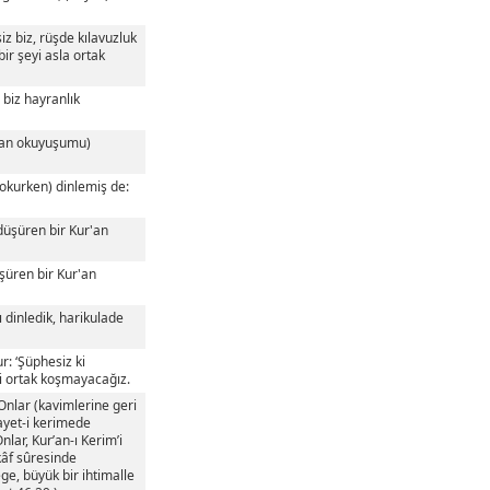
iz biz, rüşde kılavuzluk
ir şeyi asla ortak
 biz hayranlık
r'an okuyuşumu)
 okurken) dinlemiş de:
 düşüren bir Kur'an
üşüren bir Kur'an
 dinledik, harikulade
r: ‘Şüphesiz ki
yi ortak koşmayacağız.
 Onlar (kavimlerine geri
 ayet-i kerimede
nlar, Kur’an-ı Kerim’i
kâf sûresinde
ge, büyük bir ihtimalle