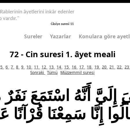
 Rablerinin âyetlerini inkâr edenler
p vardır."
Câsiye suresi 11
Sureler
Yazarlar
Konulara göre ayetl
72 - Cin suresi 1. âyet meali
5
6
7
8
9
10
11
12
13
14
15
16
17
18
19
20
21
22
2
Sonraki
Tümü
Müzzemmil suresi
إِلَيَّ أَنَّهُ اسْتَمَعَ نَفَرٌ م
الُوا إِنَّا سَمِعْنَا قُرْآنًا عَ