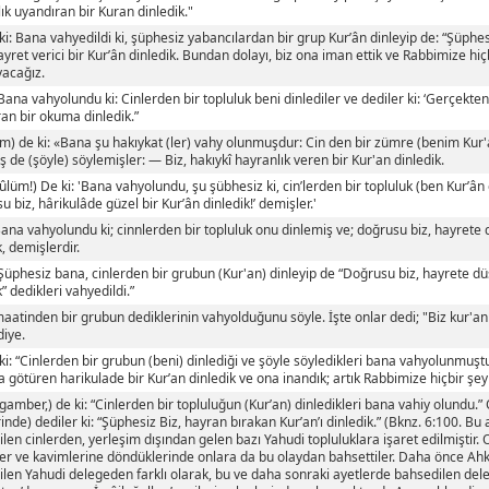
ık uyandıran bir Kuran dinledik."
ki: Bana vahyedildi ki, şüphesiz yabancılardan bir grup Kur’ân dinleyip de: “Şüphes
yret verici bir Kur’ân dinledik. Bundan dolayı, biz ona iman ettik ve Rabbimize hiçb
acağız.
“Bana vahyolundu ki: Cinlerden bir topluluk beni dinlediler ve dediler ki: ‘Gerçekten
an bir okuma dinledik.”
m) de ki: «Bana şu hakıykat (ler) vahy olunmuşdur: Cin den bir zümre (benim Ku
ş de (şöyle) söylemişler: — Biz, hakıykî hayranlık veren bir Kur'an dinledik.
ûlüm!) De ki: 'Bana vahyolundu, şu şübhesiz ki, cin’lerden bir topluluk (ben Kur’ân
u biz, hârikulâde güzel bir Kur’ân dinledik!’ demişler.'
Bana vahyolundu ki; cinnlerden bir topluluk onu dinlemiş ve; doğrusu biz, hayrete
k, demişlerdir.
“Şüphesiz bana, cinlerden bir grubun (Kur'an) dinleyip de “Doğrusu biz, hayrete d
k” dedikleri vahyedildi.”
aatinden bir grubun dediklerinin vahyolduğunu söyle. İşte onlar dedi; "Biz kur'anı
diye.
ki: “Cinlerden bir grubun (beni) dinlediği ve şöyle söyledikleri bana vahyolunmuştu
 götüren harikulade bir Kur’an dinledik ve ona inandık; artık Rabbimize hiçbir şe
gamber,) de ki: “Cinlerden bir topluluğun (Kur’an) dinledikleri bana vahiy olundu.”
erinde) dediler ki: “Şüphesiz Biz, hayran bırakan Kur’an’ı dinledik.” (Bknz. 6:100. Bu
len cinlerden, yerleşim dışından gelen bazı Yahudi topluluklara işaret edilmiştir. O
ler ve kavimlerine döndüklerinde onlara da bu olaydan bahsettiler. Daha önce Ah
len Yahudi delegeden farklı olarak, bu ve daha sonraki ayetlerde bahsedilen dele