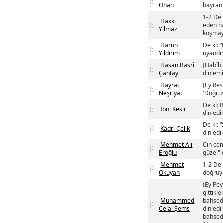
Onan
hayranl
1-2 De 
Hakkı
eden ha
Yılmaz
koşmay
Harun
De ki: 
Yıldırım
uyandır
Hasan Basri
(Habîbi
Çantay
dinlemi
Hayrat
(Ey Res
Neşriyat
'Doğrus
De ki: 
İbni Kesir
dinledi
De ki: 
Kadri Çelik
dinledi
Mehmet Ali
Cin cem
Eroğlu
güzel" 
Mehmet
1-2 De 
Okuyan
doğruya
(Ey Pey
gittikl
Muhammed
bahsedi
Celal Şems
dinledi
bahsedi