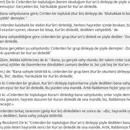
m!) De ki: Cinlerden bir topluluğun (benim okuduğum Kur'an'ı) dinleyip de şöyle s
nmuştur: Gerçekten biz, hârikulâde güzel bir Kur'an dinledik.
"Bana vahyolunana göre; Cin'den bir topluluk (Kur'ân) dinleyip de: 'Muhakkak ki bi
şittik!' demişler. "
cinlerden kalabalık bir ekibin Kur’ân’ı dinlediği, herkesi hayretler içinde bırakan, b
mî esasları içeren, okunan bir kitap, Kur’ân dinledik, dedikleri vahyedildi.' de.
'Bana vahyedildiğine göre cinlerden bir grup (Kur'an'ı) dinledi ve şöyle dediler: 'D
'an dinledik.
"Bana gerçekten şu vahyolundu: Cinlerden bir grup dinleyip de şöyle demişler: -Do
ık uyandıran bir Kur'an dinledik"
ûlüm, Mekke kâfirlerine) de ki: “-Bana, şu gerçek vahy olundu: Bir takım cinler 
mu) işittiler de (kavimlerine döndükleri zaman) dediler ki, biz çok hoş bir Kur’an 
m,) de: “Bana vahiyle bildirildi ki, cinlerden bir grup beni (Kur’ân okurken) dinleyi
, ‘Biz’, dediler, ‘harikulâde bir Kur’ân dinledik;
e ki: Cinlerden bir grubun, Kur'ân'ı dinleyip toplumlarına şöyle dedikleri bana vah
eten eşsiz bir Kur'ân dinledik. Bu yüzden ona inandık. Artık Rabbimize hiçbir şeyi 
e ki: «Cinlerden bir toplulugun Kuran'i dinledigi bana vahyolundu; onlar soyle demi
ola goturen, hayrete dusuren bir Kuran dinledik de ona inandik; biz, Rabbimize hic
acagiz.»
Cinlerden birkaç tanesinin (gelip Kur'ân) dinledikleri ve sonra da : «Biz, hayranlık 
» dedikleri, bana vahiy yoluyla bildirildi.
Ey Resulüm!) De ki: “Cinlerden bir topluluğun (Kur'an'ı) dinleyip şöyle dedikleri ban
ru yola ileten hayranlık verici bir Kur'an dinledik de ona inandık. Artık, Rabbimize 