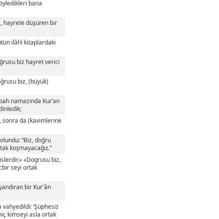
öyledikleri bana
z, hayrete düşüren bir
ütün ilâhî kitaplardaki
oğrusu biz hayret verici
ğrusu biz, (büyük)
(sabah namazında Kur’an
dinledik;
p, sonra da (kavimlerine
yolundu: “Biz, doğru
ortak koşmayacağız.”
slerdir.» «Dogrusu biz,
bir seyi ortak
uyandıran bir Kur'ân
a vahyedildi: ‘Şüphesiz
hiç kimseyi asla ortak