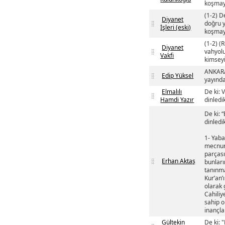
koşmay
(1-2) D
Diyanet
doğru y
İşleri (eski)
koşmay
(1-2) (
Diyanet
vahyolu
Vakfi
kimsey
ANKARA 
Edip Yüksel
yayında
Elmalılı
De ki: 
Hamdi Yazır
dinledi
De ki: 
dinledi
1- Yaba
mecnun,
parçası
Erhan Aktaş
bunları
tanınma
Kur’an’
olarak 
Cahiliy
sahip o
inançla
Gültekin
De ki: 