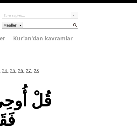
Mealler
er
Kur'an'dan kavramlar
3
24
25
26
27
28
قُلْ أُوحِيَ 
فَقَ