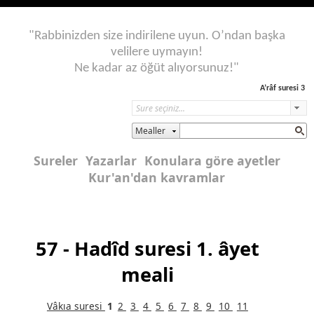
"Rabbinizden size indirilene uyun. O’ndan başka
velilere uymayın!
Ne kadar az öğüt alıyorsunuz!"
A’râf suresi 3
Mealler
Sureler
Yazarlar
Konulara göre ayetler
Kur'an'dan kavramlar
57 - Hadîd suresi 1. âyet
meali
Vâkıa suresi
1
2
3
4
5
6
7
8
9
10
11