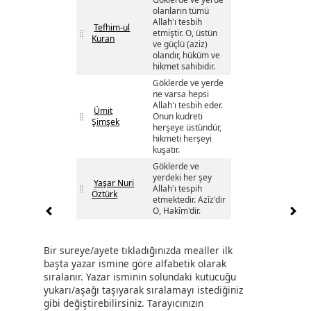
olanların tümü
Allah'ı tesbih
Tefhim-ul
etmiştir. O, üstün
Kuran
ve güçlü (aziz)
olandır, hüküm ve
hikmet sahibidir.
Göklerde ve yerde
ne varsa hepsi
Allah'ı tesbih eder.
Ümit
Onun kudreti
Şimşek
herşeye üstündür,
hikmeti herşeyi
kuşatır.
Göklerde ve
yerdeki her şey
Yaşar Nuri
Allah'ı tespih
Öztürk
etmektedir. Azîz'dir
O, Hakîm'dir.
Bir sureye/ayete tıkladığınızda mealler ilk
başta yazar ismine göre alfabetik olarak
sıralanır. Yazar isminin solundaki kutucuğu
yukarı/aşağı taşıyarak sıralamayı istediğiniz
gibi değiştirebilirsiniz. Tarayıcınızın