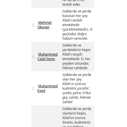
tesbih eder.
Göklerde ve yerde
bulunan her şey
Allah’ı tesbih
Mehmet
etmektedir
Okuyan
(yüceltmektedir). O
güçlüdür, doğru
hüküm verendir.
Göklerde ve
yerdekilerin hepsi
Muhammed
Allah’ı tespih
Celal Şems
etmektedir. O, her
şeyden üstündür,
hikmet sahibidir.
Göklerde ve yerde
olan her şey
Allah'ın sınırsız
Muhammed
kudretini yüceltir;
Esed
çünkü yalnız O'dur
güç sahibi, hikmet
sahibi!
Göklerde ve yerde
olanların hepsi,
Allah’ın sınırsız
ilminin, kudretinin
ve yüceliğinin