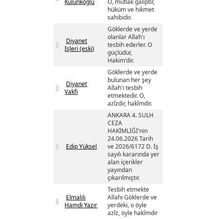
Külünkoğlu
O, mutlak galiptir,
hüküm ve hikmet
sahibidir.
Göklerde ve yerde
olanlar Allah'ı
Diyanet
tesbih ederler. O
İşleri (eski)
güçlüdür,
Hakim'dir.
Göklerde ve yerde
bulunan her şey
Diyanet
Allah'ı tesbih
Vakfi
etmektedir. O,
azîzdir, hakîmdir.
ANKARA 4. SULH
CEZA
HAKİMLİĞİ'nin
24.06.2026 Tarih
Edip Yüksel
ve 2026/6172 D. İş
sayılı kararında yer
alan içerikler
yayından
çıkarılmıştır.
Tesbih etmekte
Elmalılı
Allahı Göklerde ve
Hamdi Yazır
yerdeki, o öyle
azîz, öyle hakîmdir