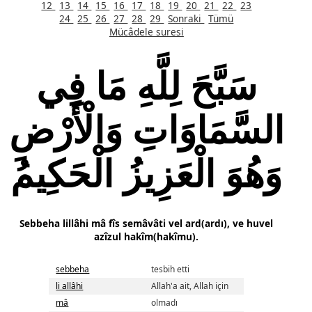
12
13
14
15
16
17
18
19
20
21
22
23
24
25
26
27
28
29
Sonraki
Tümü
Mücâdele suresi
سَبَّحَ لِلَّهِ مَا فِي
السَّمَاوَاتِ وَالْأَرْضِ
وَهُوَ الْعَزِيزُ الْحَكِيمُ
Sebbeha lillâhi mâ fîs semâvâti vel ard(ardı), ve huvel
azîzul hakîm(hakîmu).
sebbeha
tesbih etti
li allâhi
Allah'a ait, Allah için
mâ
olmadı