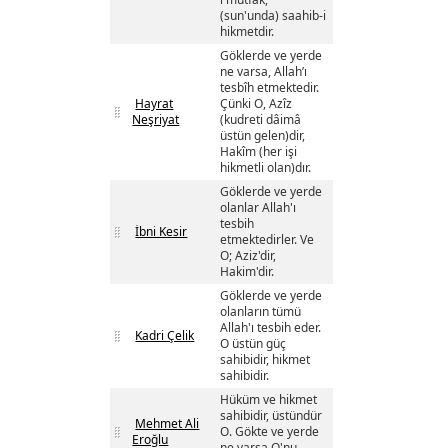
(sun'unda) saahib-i
hikmetdir.
Göklerde ve yerde
ne varsa, Allah’ı
tesbîh etmektedir.
Hayrat
Çünki O, Azîz
Neşriyat
(kudreti dâimâ
üstün gelen)dir,
Hakîm (her işi
hikmetli olan)dır.
Göklerde ve yerde
olanlar Allah'ı
tesbih
İbni Kesir
etmektedirler. Ve
O; Aziz'dir,
Hakim'dir.
Göklerde ve yerde
olanların tümü
Allah'ı tesbih eder.
Kadri Çelik
O üstün güç
sahibidir, hikmet
sahibidir.
Hüküm ve hikmet
sahibidir, üstündür
Mehmet Ali
O. Gökte ve yerde
Eroğlu
ne varsa O'nu