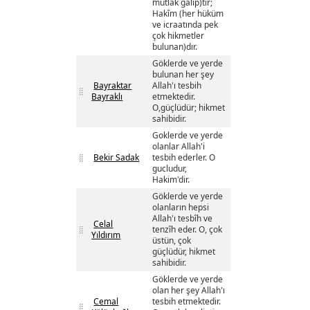
mutlak galip)tir;
Hakîm (her hüküm
ve icraatında pek
çok hikmetler
bulunan)dır.
Göklerde ve yerde
bulunan her şey
Bayraktar
Allah'ı tesbih
Bayraklı
etmektedir.
O,güçlüdür; hikmet
sahibidir.
Goklerde ve yerde
olanlar Allah'i
Bekir Sadak
tesbih ederler. O
gucludur,
Hakim'dir.
Göklerde ve yerde
olanların hepsi
Allah'ı tesbîh ve
Celal
tenzîh eder. O, çok
Yıldırım
üstün, çok
güçlüdür, hikmet
sahibidir.
Göklerde ve yerde
olan her şey Allah'ı
Cemal
tesbih etmektedir.