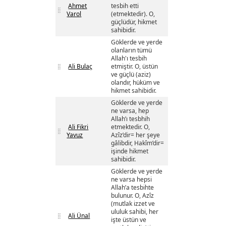
Ahmet
tesbih etti
Varol
(etmektedir). O,
güçlüdür, hikmet
sahibidir.
Göklerde ve yerde
olanların tümü
Allah'ı tesbih
Ali Bulaç
etmiştir. O, üstün
ve güçlü (aziz)
olandır, hüküm ve
hikmet sahibidir.
Göklerde ve yerde
ne varsa, hep
Allah’ı tesbhih
Ali Fikri
etmektedir. O,
Yavuz
Azîz’dir= her şeye
gâlibdir, Hakîm’dir=
işinde hikmet
sahibidir.
Göklerde ve yerde
ne varsa hepsi
Allah’a tesbihte
bulunur. O, Azîz
(mutlak izzet ve
ululuk sahibi, her
Ali Ünal
işte üstün ve