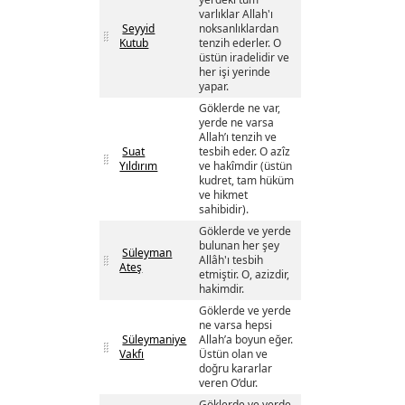
varlıklar Allah'ı
Seyyid
noksanlıklardan
Kutub
tenzih ederler. O
üstün iradelidir ve
her işi yerinde
yapar.
Göklerde ne var,
yerde ne varsa
Allah’ı tenzih ve
Suat
tesbih eder. O azîz
Yıldırım
ve hakîmdir (üstün
kudret, tam hüküm
ve hikmet
sahibidir).
Göklerde ve yerde
bulunan her şey
Süleyman
Allâh'ı tesbih
Ateş
etmiştir. O, azizdir,
hakimdir.
Göklerde ve yerde
ne varsa hepsi
Süleymaniye
Allah’a boyun eğer.
Vakfı
Üstün olan ve
doğru kararlar
veren O’dur.
Göklerde ve yerde