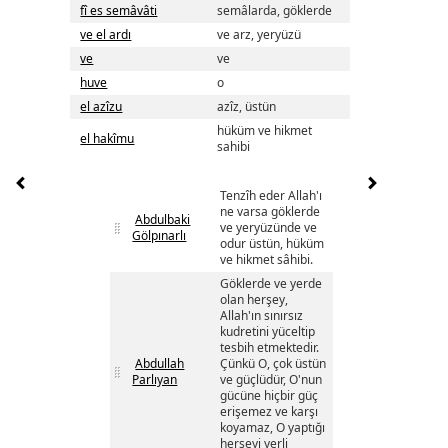
fî es semâvâti
semâlarda, göklerde
ve el ardı
ve arz, yeryüzü
ve
ve
huve
o
el azîzu
azîz, üstün
hüküm ve hikmet
el hakîmu
sahibi
Tenzîh eder Allah'ı
ne varsa göklerde
Abdulbaki
ve yeryüzünde ve
Gölpınarlı
odur üstün, hüküm
ve hikmet sâhibi.
Göklerde ve yerde
olan herşey,
Allah'ın sınırsız
kudretini yüceltip
tesbih etmektedir.
Abdullah
Çünkü O, çok üstün
Parlıyan
ve güçlüdür, O'nun
gücüne hiçbir güç
erişemez ve karşı
koyamaz, O yaptığı
herşeyi yerli