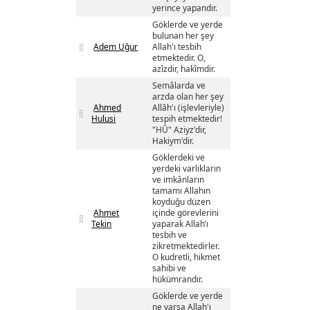
yerince yapandır.
Göklerde ve yerde
bulunan her şey
Adem Uğur
Allah'ı tesbih
etmektedir. O,
azîzdir, hakîmdir.
Semâlarda ve
arzda olan her şey
Ahmed
Allâh'ı (işlevleriyle)
Hulusi
tespih etmektedir!
"HÛ" Aziyz'dir,
Hakiym'dir.
Göklerdeki ve
yerdeki varlıkların
ve imkânların
tamamı Allahın
koyduğu düzen
Ahmet
içinde görevlerini
Tekin
yaparak Allah’ı
tesbih ve
zikretmektedirler.
O kudretli, hikmet
sahibi ve
hükümrandır.
Göklerde ve yerde
ne varsa Allah'ı