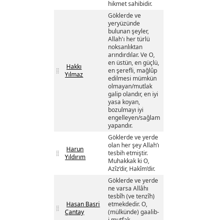
hikmet sahibidir.
Göklerde ve
yeryüzünde
bulunan şeyler,
Allah'ı her türlü
noksanlıktan
arındırdılar. Ve O,
en üstün, en güçlü,
Hakkı
en şerefli, mağlûp
Yılmaz
edilmesi mümkün
olmayan/mutlak
galip olandır, en iyi
yasa koyan,
bozulmayı iyi
engelleyen/sağlam
yapandır.
Göklerde ve yerde
olan her şey Allah’ı
Harun
tesbih etmiştir.
Yıldırım
Muhakkak ki O,
Azîz’dir, Hakîm’dir.
Göklerde ve yerde
ne varsa Allâhı
tesbîh (ve tenzîh)
Hasan Basri
etmekdedir. O,
Çantay
(mülkünde) gaalib-
i mutfak,