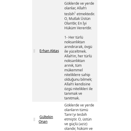
Göklerde ve yerde
olanlar, Allah’ı
1
tesbih
etmektedir.
O, Mutlak Üstün
Olan’dır, En İyi
Hüküm Veren’dir.
1- Her türlü
noksanlıktan
arındırarak, övgü
Erhan Aktaş
ile yüceltmek.
Allah’ın, her türlü
noksanlıktan
arınık, tüm
mükemmel
niteliklere sahip
olduğunu bilmek;
Allah’ı kendisine
özgü nitelikleri ile
tanımak ve
tanıtmak.
Göklerde ve yerde
olanların tümü
Tanrı'yı tesbih
Gültekin
etmiştir. O, üstün
Onan
ve güçlü (aziz)
olandır, hüküm ve