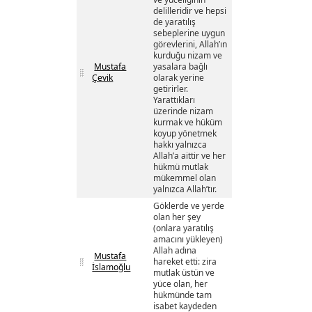
delilleridir ve hepsi
de yaratılış
sebeplerine uygun
görevlerini, Allah’ın
kurduğu nizam ve
Mustafa
yasalara bağlı
Çevik
olarak yerine
getirirler.
Yarattıkları
üzerinde nizam
kurmak ve hüküm
koyup yönetmek
hakkı yalnızca
Allah’a aittir ve her
hükmü mutlak
mükemmel olan
yalnızca Allah’tır.
Göklerde ve yerde
olan her şey
(onlara yaratılış
amacını yükleyen)
Allah adına
Mustafa
hareket etti: zira
İslamoğlu
mutlak üstün ve
yüce olan, her
hükmünde tam
isabet kaydeden