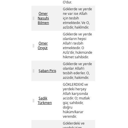
O'dur.
Göklerde ve yerde
Ömer
ne var ise Allah
Nasuhi
için tesbih
Bilmen
etmektedır. Ve O,
azîzdir, hakîmdir.
Göklerde ve yerde
olanların hepsi
Ömer
Allah'ı tesbih
Öngüt
etmektedir. O
Azîz'dir, hükmünde
hikmet sahibidir.
Göklerde ve yerde
olanlar Allah’ı
Şaban Piriş
tesbih ederler. O,
azizdir, hakimdir.
GÖKLERDEKİ ve
yerdeki herşey
Allah karşısında
Sadık
acizdir. O; mutlak
Türkmen
güç sahibidir,
doğru
hüküm/karar
verendir.
Göklerdeki ve
yerdeki tüm