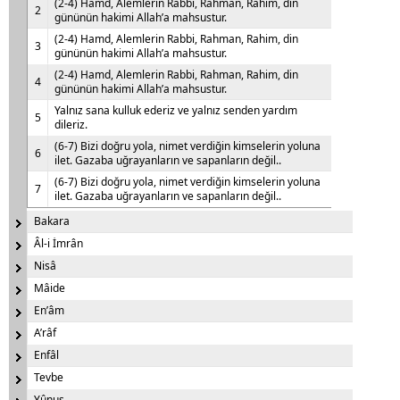
(2-4) Hamd, Alemlerin Rabbi, Rahman, Rahim, din
2
gününün hakimi Allah’a mahsustur.
(2-4) Hamd, Alemlerin Rabbi, Rahman, Rahim, din
3
gününün hakimi Allah’a mahsustur.
(2-4) Hamd, Alemlerin Rabbi, Rahman, Rahim, din
4
gününün hakimi Allah’a mahsustur.
Yalnız sana kulluk ederiz ve yalnız senden yardım
5
dileriz.
(6-7) Bizi doğru yola, nimet verdiğin kimselerin yoluna
6
ilet. Gazaba uğrayanların ve sapanların değil..
(6-7) Bizi doğru yola, nimet verdiğin kimselerin yoluna
7
ilet. Gazaba uğrayanların ve sapanların değil..
Bakara
Âl-i İmrân
Nisâ
Mâide
En’âm
A’râf
Enfâl
Tevbe
Yûnus