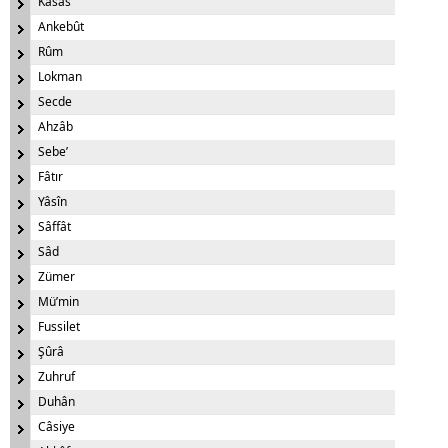
Kasas
Ankebût
Rûm
Lokman
Secde
Ahzâb
Sebe’
Fâtır
Yâsîn
Sâffât
Sâd
Zümer
Mü’min
Fussilet
Şûrâ
Zuhruf
Duhân
Câsiye