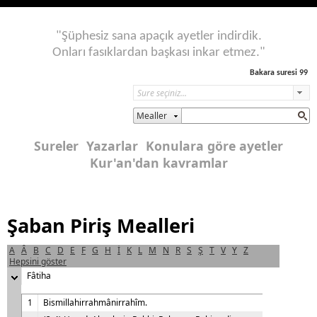
"Şüphesiz sana apaçık ayetler indirdik.
Onları fasıklardan başkası inkar etmez."
Bakara suresi 99
Mealler
Sureler
Yazarlar
Konulara göre ayetler
Kur'an'dan kavramlar
Şaban Piriş Mealleri
A
Â
B
C
D
E
F
G
H
İ
K
L
M
N
R
S
Ş
T
V
Y
Z
Hepsini göster
Fâtiha
1
Bismillahirrahmânirrahîm.