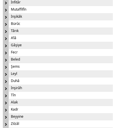
İnfitâr
Mutaffifîn
İnşikâk
Bürûc
Târık
A’lâ
Gâşiye
Fecr
Beled
Şems
Leyl
Duhâ
İnşirâh
Tîn
Alak
Kadr
Beyyine
Zilzâl