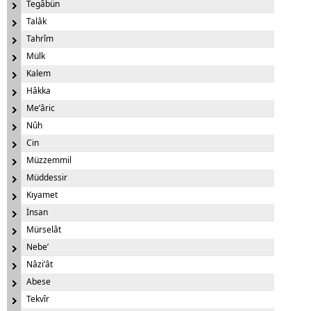
Tegâbün
Talâk
Tahrîm
Mülk
Kalem
Hâkka
Me’âric
Nûh
Cin
Müzzemmil
Müddessir
Kıyamet
İnsan
Mürselât
Nebe’
Nâzi’ât
Abese
Tekvîr