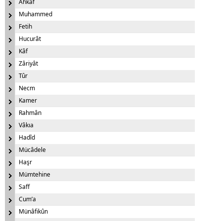
Ahkâf
Muhammed
Fetih
Hucurât
Kâf
Zâriyât
Tûr
Necm
Kamer
Rahmân
Vâkıa
Hadîd
Mücâdele
Haşr
Mümtehine
Saff
Cum’a
Münâfikûn