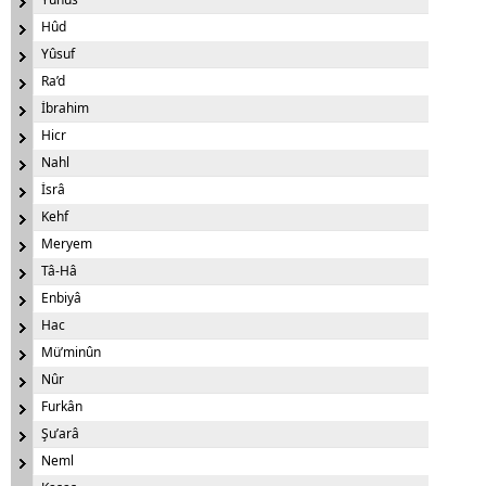
Hûd
Yûsuf
Ra’d
İbrahim
Hicr
Nahl
İsrâ
Kehf
Meryem
Tâ-Hâ
Enbiyâ
Hac
Mü’minûn
Nûr
Furkân
Şu’arâ
Neml