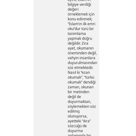
bilgiye verdiği
değeri
örneklemek için
konu edinmek;
“İslam’ın ilk emri
oku”dur türü bir
tanımlama
yapmak doğru
değildir. Zira
ayet, okumanın
öneminden değil,
vahyin insanlara
duyurulmasından
söz etmektedir.
Nasıl ki “ezan
okumak”, “türkü
okumak” dendiği
zaman, okunan
bir metinden
değil de
duyurmaktan,
söylemekten söz
edilmiş
olunuyorsa,
ayetteki “ıkra”
sözcüğü de
duyurma
anlamında bir