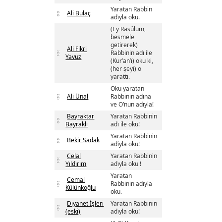
Yaratan Rabbin
Ali Bulaç
adıyla oku.
(Ey Rasûlüm,
besmele
getirerek)
Ali Fikri
Rabbinin adı ile
Yavuz
(Kur’an’ı) oku ki,
(her şeyi) o
yarattı.
Oku yaratan
Ali Ünal
Rabbinin adına
ve O’nun adıyla!
Bayraktar
Yaratan Rabbinin
Bayraklı
adı ile oku!
Yaratan Rabbinin
Bekir Sadak
adiyla oku!
Celal
Yaratan Rabbinin
Yıldırım
adıyla oku !
Yaratan
Cemal
Rabbinin adıyla
Külünkoğlu
oku.
Diyanet İşleri
Yaratan Rabbinin
(eski)
adıyla oku!