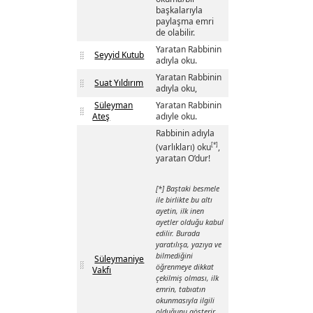
başkalarıyla
paylaşma emri
de olabilir.
Yaratan Rabbinin
Seyyid Kutub
adıyla oku.
Yaratan Rabbinin
Suat Yıldırım
adıyla oku,
Süleyman
Yaratan Rabbinin
Ateş
adıyle oku.
Rabbinin adıyla
[*]
(varlıkları) oku
,
yaratan O’dur!
[*] Baştaki besmele
ile birlikte bu altı
ayetin, ilk inen
ayetler olduğu kabul
edilir. Burada
yaratılışa, yazıya ve
bilmediğini
Süleymaniye
öğrenmeye dikkat
Vakfı
çekilmiş olması, ilk
emrin, tabıatın
okunmasıyla ilgili
olduğunu gösterir.