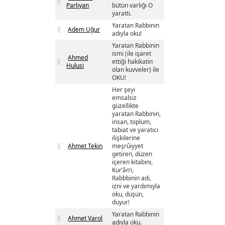
Parlıyan
bütün varlığı O
yarattı.
Yaratan Rabbinin
Adem Uğur
adıyla oku!
Yaratan Rabbinin
ismi (ile işaret
Ahmed
ettiği hakikatin
Hulusi
olan kuvveler) ile
OKU!
Her şeyi
emsalsiz
güzellikte
yaratan Rabbinin,
insan, toplum,
tabiat ve yaratıcı
ilişkilerine
Ahmet Tekin
meşrûiyyet
getiren, düzen
içeren kitabını,
Kur’ân’ı,
Rabbbinin adı,
izni ve yardımıyla
oku, düşün,
duyur!
Yaratan Rabbinin
Ahmet Varol
adıyla oku.