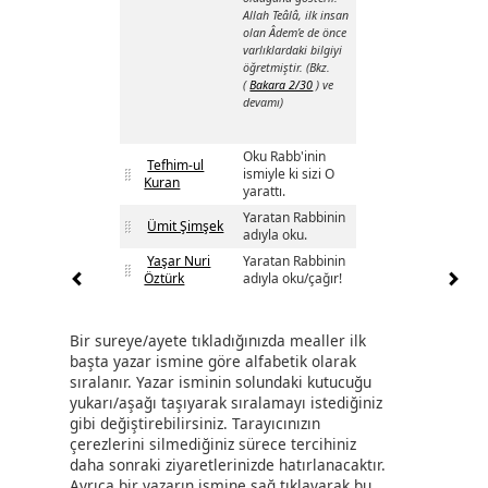
Allah Teâlâ, ilk insan
olan Âdem’e de önce
varlıklardaki bilgiyi
öğretmiştir. (Bkz.
(
Bakara 2/30
) ve
devamı)
Oku Rabb'inin
Tefhim-ul
ismiyle ki sizi O
Kuran
yarattı.
Yaratan Rabbinin
Ümit Şimşek
adıyla oku.
Yaşar Nuri
Yaratan Rabbinin
Öztürk
adıyla oku/çağır!
Bir sureye/ayete tıkladığınızda mealler ilk
başta yazar ismine göre alfabetik olarak
sıralanır. Yazar isminin solundaki kutucuğu
yukarı/aşağı taşıyarak sıralamayı istediğiniz
gibi değiştirebilirsiniz. Tarayıcınızın
çerezlerini silmediğiniz sürece tercihiniz
daha sonraki ziyaretlerinizde hatırlanacaktır.
Ayrıca bir yazarın ismine sağ tıklayarak bu