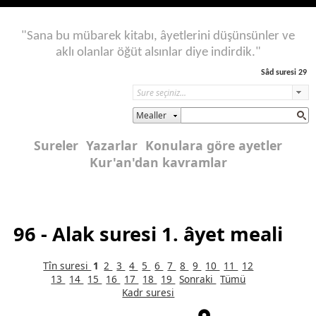
"Sana bu mübarek kitabı, âyetlerini düşünsünler ve
aklı olanlar öğüt alsınlar diye indirdik."
Sâd suresi 29
Mealler
Sureler
Yazarlar
Konulara göre ayetler
Kur'an'dan kavramlar
96 - Alak suresi 1. âyet meali
Tîn suresi
1
2
3
4
5
6
7
8
9
10
11
12
13
14
15
16
17
18
19
Sonraki
Tümü
Kadr suresi