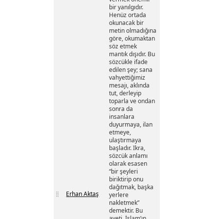
bir yanılgıdır.
Henüz ortada
okunacak bir
metin olmadığına
göre, okumaktan
söz etmek
mantık dışıdır. Bu
sözcükle ifade
edilen şey; sana
vahyettiğimiz
mesajı, aklında
tut, derleyip
toparla ve ondan
sonra da
insanlara
duyurmaya, ilan
etmeye,
ulaştırmaya
başladır. Ikra,
sözcük anlamı
olarak esasen
“bir şeyleri
biriktirip onu
dağıtmak, başka
Erhan Aktaş
yerlere
nakletmek”
demektir. Bu
ayeti, İslam’ın