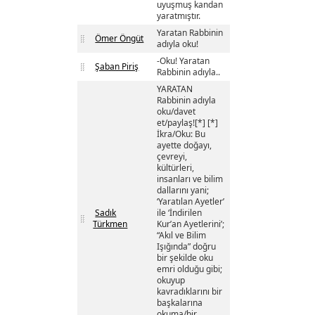
uyuşmuş kandan
yaratmıştır.
Yaratan Rabbinin
Ömer Öngüt
adıyla oku!
-Oku! Yaratan
Şaban Piriş
Rabbinin adıyla..
YARATAN
Rabbinin adıyla
oku/davet
et/paylaş![*] [*]
İkra/Oku: Bu
ayette doğayı,
çevreyi,
kültürleri,
insanları ve bilim
dallarını yani;
‘Yaratılan Ayetler’
Sadık
ile ‘İndirilen
Türkmen
Kur’an Ayetlerini’;
“Akıl ve Bilim
Işığında” doğru
bir şekilde oku
emri olduğu gibi;
okuyup
kavradıklarını bir
başkalarına
okuma/bir