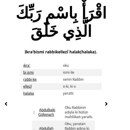
اقْرَأْ بِاسْمِ رَبِّكَ
الَّذِي خَلَقَ
Ikra’bismi rabbikellezî halak(halaka).
ıkra'
oku
bi ismi
ismi ile
rabbi-ke
senin Rabbin
ellezî
o ki, ki o
halaka
yarattı
Oku Rabbinin
Abdulbaki
adıyla ki bütün
Gölpınarlı
mahlûkatı yarattı.
Oku, yaratan
Abdullah
Rabbin adına ki,