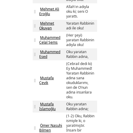
Allah'ın adıyla
Mehmet Ali
oku ki; seni O
Eroğlu
yarattı.
Mehmet
Yaratan Rabbinin
Okuyan
adı ile oku!
(Her şeyi)
Muhammed
yaratan Rabbinin
Celal Şems
adıyla oku!
Muhammed
Oku yaratan
Esed
Rabbin adına,
(Cebrail dedi ki)
Ey Muhammed!
Yaratan Rabbinin
Mustafa
adına sana
Çevik
okuduklarımı,
sen de O’nun
adına insanlara
oku.
Mustafa
Oku yaratan
İslamoğlu
Rabbin adına;
(1-2) Oku, Rabbin
ismiyle ki, o
Ömer Nasuhi
yaratmıştır.
Bilmen
İnsanı bir