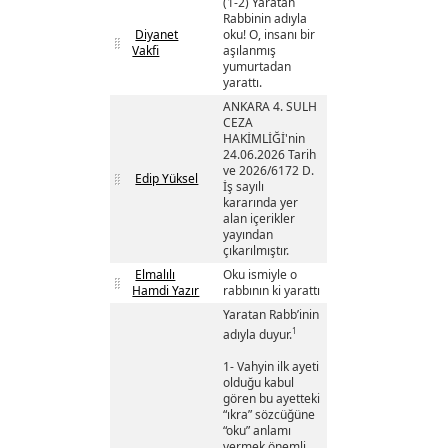
(1-2) Yaratan
Rabbinin adıyla
Diyanet
oku! O, insanı bir
Vakfi
aşılanmış
yumurtadan
yarattı.
ANKARA 4. SULH
CEZA
HAKİMLİĞİ'nin
24.06.2026 Tarih
ve 2026/6172 D.
Edip Yüksel
İş sayılı
kararında yer
alan içerikler
yayından
çıkarılmıştır.
Elmalılı
Oku ismiyle o
Hamdi Yazır
rabbının ki yarattı
Yaratan Rabb’inin
1
adıyla duyur.
1- Vahyin ilk ayeti
olduğu kabul
gören bu ayetteki
“ıkra” sözcüğüne
“oku” anlamı
vermek önemli