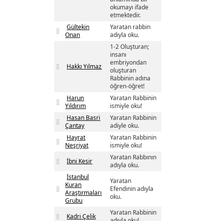
okumayı ifade
etmektedir.
Gültekin
Yaratan rabbin
Onan
adıyla oku.
1-2 Oluşturan;
insanı
embriyondan
Hakkı Yılmaz
oluşturan
Rabbinin adına
öğren-öğret!
Harun
Yaratan Rabbinin
Yıldırım
ismiyle oku!
Hasan Basri
Yaratan Rabbinin
Çantay
adiyle oku.
Hayrat
Yaratan Rabbinin
Neşriyat
ismiyle oku!
Yaratan Rabbının
İbni Kesir
adıyla oku.
İstanbul
Yaratan
Kuran
Efendinin adıyla
Araştırmaları
oku.
Grubu
Yaratan Rabbinin
Kadri Çelik
adıyla oku!