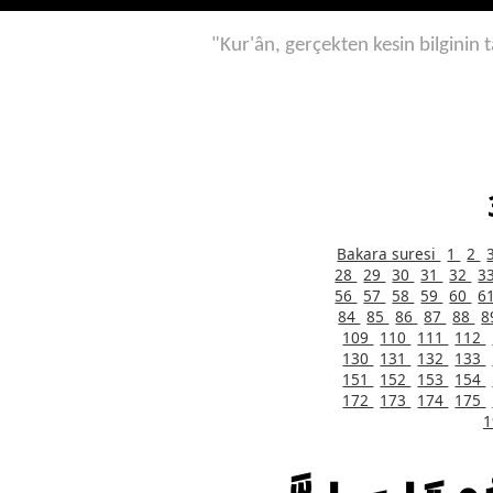
"Kur'ân, gerçekten kesin bilginin t
Bakara suresi
1
2
28
29
30
31
32
3
56
57
58
59
60
6
84
85
86
87
88
8
109
110
111
112
130
131
132
133
151
152
153
154
172
173
174
175