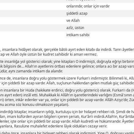
onlarındır, onlar için vardır
şiddetli azap
ve Allah
azîz, üstün
intikam sahibi
, insanlara hidâyet olarak, gerçekle bâtılı ayırt eden kitabı da indirdi. Tanrı âyet
zap ve Allah öyle üstün bir kudret sahibidir ki aman vermez.
e insanlığa yol gösterici olarak; yine kitapları O indirmişti, doğruyla eğriyi birbiri
ik bilgisini de... Allah'ın ayetlerini örtbas edenlere gelince; onlara acı bir azap va
üdür, aynı zamanda intikam da alandır.
ce de, insanlara doğru yolu göstermek üzere Furkan'ı indirmiştir. Bilinmeli ki, Alla
 için şiddetli bir azap vardır. Allah, suçlunun hakkından gelen mutlak güç sahibidir
 insanlara bir Hüda (hakikate erdirici, doğru yolu gösterici) olarak. Furkan'ı da (Ha
anı ayırt eden) inzâl etti. Muhakkak ki Allâh'ın işaretlerindeki varlığını (Esmâ'sının 
eri) örten, inkâr edenler var ya, onlar için şiddetli bir azap vardır. Allâh Aziyz'dir, Z
nu acıma söz konusu olmaksızın yaşatan).
ndirdiği kitaplar, insanların iyiliği, kurtuluşu için bir hidayet rehberi idi. Şimdi de h
n, imanı küfürden ayıran bilgileri içeren şeriatı, Kur’ân’ı indirdi.Allah’ın, Kur’ân’d
enler, işte onlar için şiddetli bir azap vardır. Allah kudretli ve hükümrandır. Âyetleri
yanlara, Rasulüne muhalefet edenlere lâyık oldukları cezayı verir.
ni daha önce, insanlara bir hidayet rehberi olarak indirmişti. Yine O, doğruyu yanlışt