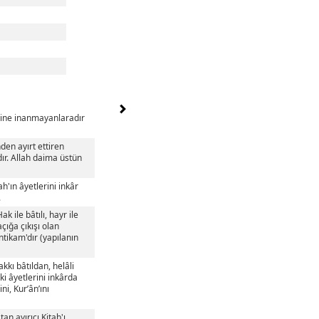
lerine inanmayanlaradır
nden ayırt ettiren
rdır. Allah daima üstün
h'ın âyetlerini inkâr
.
k ile bâtılı, hayr ile
açığa çıkışı olan
üntikam'dır (yapılanın
akkı bâtıldan, helâli
aki âyetlerini inkârda
ni, Kur’ân’ını
an ayırıcı Kitab'ı