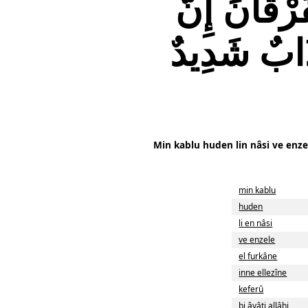
رْقَانَ إِنَّ
َذَابٌ شَدِيدٌ
Min kablu huden lin nâsi ve enze
min kablu
huden
li en nâsi
ve enzele
el furkâne
inne ellezîne
keferû
bi âyâti allâhi