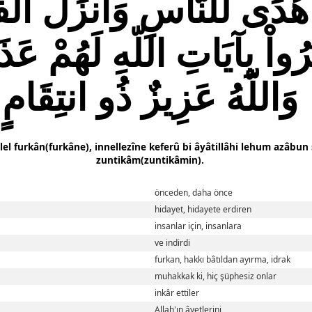
دًى لِّلنَّاسِ وَأَنزَلَ الْفُ
َرُواْ بِآيَاتِ اللّهِ لَهُمْ ع
وَاللّهُ عَزِيزٌ ذُو انتِقَامٍ
lel furkân(furkâne), innellezîne keferû bi âyâtillâhi lehum azâbun
zuntikâm(zuntikâmin).
önceden, daha önce
hidayet, hidayete erdiren
insanlar için, insanlara
ve indirdi
furkan, hakkı bâtıldan ayırma, idrak
muhakkak ki, hiç şüphesiz onlar
inkâr ettiler
Allah'ın âyetlerini