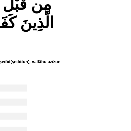
مِن قَبْلُ هُ
الَّذِينَ كَف
 şedîd(şedîdun), vallâhu azîzun