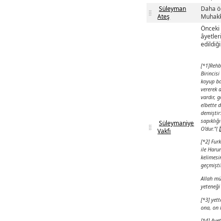
Süleyman
Daha ön
Ateş
Muhakka
Önceki 
âyetler
edildiğ
[*1]
Rehb
Birincis
koyup ba
vererek 
vardır, 
elbette 
demiştir
sapıklığ
Süleymaniye
O’dur.”(
Vakfı
[*2]
Furk
ile Haru
kelimesi
geçmişti
Allah mü
yeteneği
[*3]
ona, on k
[*4]