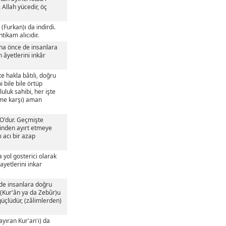
. Allah yücedir, öç
(Furkan)ı da indirdi.
ntikam alıcıdır.
Daha önce de insanlara
ın âyetlerini inkâr
e hakla bâtılı, doğru
i bile bile örtüp
luluk sahibi, her işte
ulme karşı) aman
 O'dur. Geçmişte
birinden ayırt etmeye
ı acı bir azap
 yol gosterici olarak
 ayetlerini inkar
 de insanlara doğru
n (Kur'ân ya da Zebûr)u
 güçlüdür, (zâlimlerden)
 ayıran Kur'an'ı) da