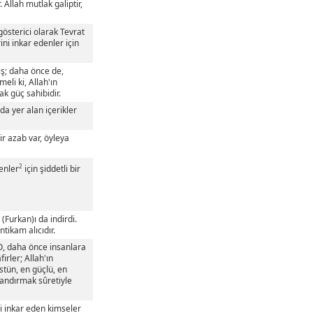
. Allah mutlak galiptir,
gösterici olarak Tevrat
rini inkar edenler için
miş; daha önce de,
meli ki, Allah'ın
ak güç sahibidir.
a yer alan içerikler
ir azab var, öyleya
2
denler
için şiddetli bir
(Furkan)ı da indirdi.
ntikam alıcıdır.
. O, daha önce insanlara
firler; Allah'ın
üstün, en güçlü, en
landırmak sûretiyle
ni inkar eden kimseler