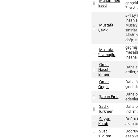
Muhammed
gerçekl
Esed
Zira Al
3-4 Ey 
insanla
Mustafa
Musa’ya
Çevik
sınırla
Allah’ı
doğrusu
geçmişt
Mustafa
mesajla
İslamoğlu
insana y
Ömer
Daha ev
Nasuhi
ettiler,
Bilmen
Ömer
Daha ön
Öngüt
şiddetli
Daha ön
Şaban Piriş
edenler
Sadık
Daha ön
Türkmen
indirmiş
Seyyid
Doğru i
Kutub
azap be
Suat
Doğruyu
Yıldırım
azap va