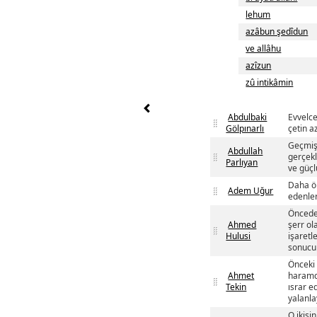
lehum
azâbun şedîdun
ve allâhu
azîzun
zû intikâmin
Abdulbaki
Evvelce
Gölpınarlı
çetin a
Geçmişt
Abdullah
gerçekl
Parlıyan
ve güçl
Daha ön
Adem Uğur
edenler
Önceden
Ahmed
şerr ol
Hulusi
işaretl
sonucu
Önceki i
Ahmet
haramda
Tekin
ısrar ed
yalanla
O ikisi