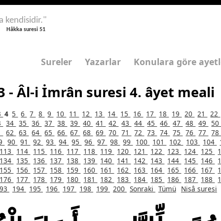
a kendisidir."
Hâkka suresi 51
Sureler
Yazarlar
Konulara göre ayetl
3 - Âl-i İmrân suresi 4. âyet meali
3
4
5
6
7
8
9
10
11
12
13
14
15
16
17
18
19
20
21
22
3
34
35
36
37
38
39
40
41
42
43
44
45
46
47
48
49
5
1
62
63
64
65
66
67
68
69
70
71
72
73
74
75
76
77
7
9
90
91
92
93
94
95
96
97
98
99
100
101
102
103
104
113
114
115
116
117
118
119
120
121
122
123
124
125
134
135
136
137
138
139
140
141
142
143
144
145
146
155
156
157
158
159
160
161
162
163
164
165
166
167
176
177
178
179
180
181
182
183
184
185
186
187
188
193
194
195
196
197
198
199
200
Sonraki
Tümü
Nisâ suresi