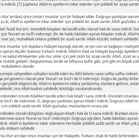
ı) indirdi. [1] Şüphesiz Allah'ın ayetlerini inkar edenler için şiddetli bir azap vardır
(Kur'an'dan) önce (onlar) insanlar için bir hidayet idiler. Doğruyu yanlıştan ayıran 
u ki, Allah'ın ayetlerini inkar edenler için şiddetli bir azab vardır. Allah güçlüdür, i
llah Tealâ Kur’an’ı, önündeki kitapları da tasdîk edici olarak hak ile sana indirdi. 
için Tevrat’ı ve incîl’i indirmişti. Bir de hakkı bâtıldan ayıran kitaplar indirdi. Allah’
 (var ya), muhakkak onlara şiddetli bir azab vardır. Allah Aziz’dir, intikam sahibidir.
ce insanlar için dupduru hidayet kaynağı olarak; ve (en son ve bağlayıcı mahiyett
iyi ayıran ölçüler bütünü) Furkan’ı indirdi. Allah’ın (hak ve hidayet kaynağı) âyetlerin
n ve kabul etmeyenler yok mu: onlar için pek çetin bir azap vardır. Allah, izzet ve u
e mutlak galiptir; (bağışlanmaz türde ve bilhassa küfür gibi, şirk gibi en büyük z
 mukabelesi olandır.
eçmişte vahyedilen vahiyleri tasdik eden bu ilâhî kelamı sana safha safha indiren
ğa yol gösterici olarak yine Tevrat'ı ve İncil'i de O indirmişti. Doğru ile yanlışı bir
 gerçeklik bilgisini de. Allah'ın âyetlerini inkâra şartlanmış olanlara gelince, onlar
ktedir; zira Allah kudret sahibidir, kötülüğü cezalandırandır.
endisinden onceki Kitablari tasdik eden Hak Kitab'i sana indirdi. Onceden insanlara
ve Incil'i de indirmisti. O, dogruyu yanlistan ayiran Kitab'i indirdi. Dogrusu Allah'in
 icin siddetli azab vardir. Allah gucludur, mazlumlarin ocunu alir.
endinden önceki (kitap)ları doğrulayan Kitab'ı hak ile O sana indirdi. Bundan önce
stermek üzere Tevrat ve İncil'i indirmiştir. Doğruyu eğriden, hakkı bâtıldan ayıra
dirdi. Allah'ın âyetlerini inkâr edenlere herhalde şiddetli azâb vardır ve Allah çok
da intikam sahibidir.
) bu (Kur'an')dan önce insanlar için bir hidayetti. Furkan'ı (hak ile batılı birbirinden