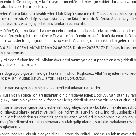
) indirdi. Gerçek şu ki, Allah'ın ayetlerini inkâr edenler için şiddetli bir azap vardır
alıcıdır/hakkı teslim edicidir.
nden önceki Kitapları tasdik eden Hak Kitap'ı sana indirdi. Önceden insanlara yol 
l'i de indirmişti. O, doğruyu yanlıştan ayıran Kitap'ı indirdi. Doğrusu Allah'ın ayetle
i azab vardır. Allah güçlüdür, mazlumların öcünü alır.
Resûlüm!) O, sana Kitab'ı hak ve önceki kitapları tasdik edici olarak tedricen indir
ra doğru yolu göstermek üzere Tevrat ile İncil'i indirmişti. Furkan'ı da indirdi. Bilin
ini inkâr edenler için şiddetli bir azap vardır. Allah, suçlunun hakkından gelen mutl
4. SULH CEZA HAKİMLİĞİ'nin 24.06.2026 Tarih ve 2026/6172 D. İş sayılı kararınd
n çıkarılmıştır.
ayırd eden fürkan indirdi. Allahın âyetlerini tanımıyanlar, şüphesiz onlara şiddetli b
ızzeti var, intikamı var
1
ra doğru yolu göstermek için Furkan’ı
indirdi. Kuşkusuz, Allah’ın âyetlerini küfre
rdır. Allah, Mutlak Üstün Olan’dır, Hesap Sorucu’dur.
u ile yanlışı ayırt eden ölçü. 2- Gerçeği yalanlayan nankörler.
(Kuran'dan ) önce (onlar) insanlar için bir hidayet idiler. Doğruyu yanlıştan ayıran 
şu ki, Tanrı'nın ayetlerine küfredenler için şiddetli bir azab vardır. Tanrı güçlüdür, i
lah, sana, sadece içinde konu edilenleri doğrulayıcı olarak bu kitabı hak ile indirdi
ol kılavuzu olarak Tevrât'ı ve İncîl'i de indirmişti. Furkân'ı da O indirdi. Şüphesiz kâ
ini bilerek reddeden şu kimseler, çetin bir azap kendileri için olanlardır. Allah, en 
, mağlûp edilmesi mümkün olmayan/mutlak galip olandır, suçluları yakalayıp ceza
 sağlayandır.
önce insanlar için bir hidayet idiler. Furkan'ı da indirdi. Doğrusu Allah'ın ayetleri