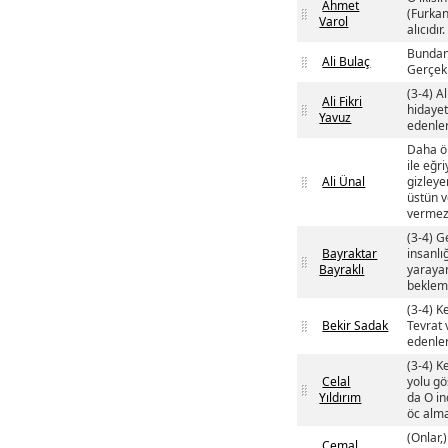
Ahmet
(Furkan'
Varol
alıcıdır.
Bundan 
Ali Bulaç
Gerçek ş
(3-4) A
Ali Fikri
hidayet 
Yavuz
edenler
Daha ön
ile eğr
Ali Ünal
gizleye
üstün v
vermez
(3-4) G
Bayraktar
insanlı
Bayraklı
yarayan
bekleme
(3-4) K
Bekir Sadak
Tevrat 
edenler
(3-4) K
Celal
yolu gö
Yıldırım
da O in
öc alma
(Onlar,
Cemal