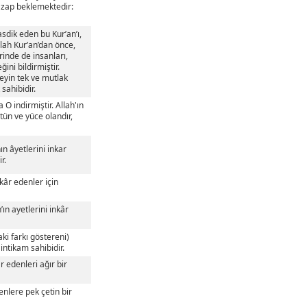
r azap beklemektedir:
asdik eden bu Kur’an’ı,
lah Kur’an’dan önce,
erinde de insanları,
ini bildirmiştir.
şeyin tek ve mutlak
sahibidir.
 O indirmiştir. Allah'ın
stün ve yüce olandır,
ın âyetlerini inkar
r.
nkâr edenler için
’ın ayetlerini inkâr
aki farkı göstereni)
 intikam sahibidir.
r edenleri ağır bir
enlere pek çetin bir