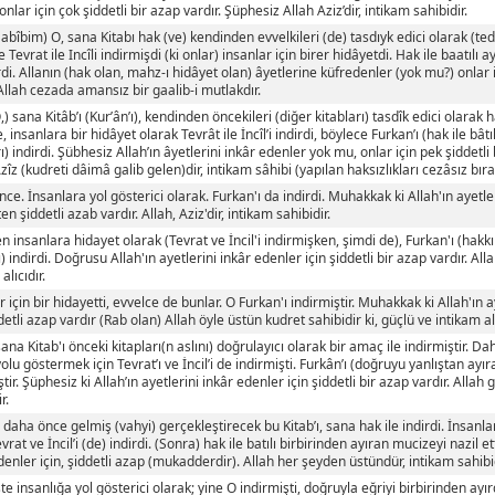
onlar için çok şiddetli bir azap vardır. Şüphesiz Allah Aziz’dir, intikam sahibidir.
Habîbim) O, sana Kitabı hak (ve) kendinden evvelkileri (de) tasdıyk edici olarak (te
e Tevrat ile Incîli indirmişdi (ki onlar) insanlar için birer hidâyetdi. Hak ile baatılı
rdi. Allanın (hak olan, mahz-ı hidâyet olan) âyetlerine küfredenler (yok mu?) onlar 
 Allah cezada amansız bir gaalib-i mutlakdır.
O,) sana Kitâb’ı (Kur’ân’ı), kendinden öncekileri (diğer kitabları) tasdîk edici olarak h
, insanlara bir hidâyet olarak Tevrât ile İncîl’i indirdi, böylece Furkan’ı (hak ile bât
rı) indirdi. Şübhesiz Allah’ın âyetlerini inkâr edenler yok mu, onlar için pek şiddetli
Azîz (kudreti dâimâ galib gelen)dir, intikam sâhibi (yapılan haksızlıkları cezâsız bı
ce. İnsanlara yol gösterici olarak. Furkan'ı da indirdi. Muhakkak ki Allah'ın ayetler
en şiddetli azab vardır. Allah, Aziz'dir, intikam sahibidir.
 insanlara hidayet olarak (Tevrat ve İncil'i indirmişken, şimdi de), Furkan'ı (hakkı
ı) indirdi. Doğrusu Allah'ın ayetlerini inkâr edenler için şiddetli bir azap vardır. All
alıcıdır.
r için bir hidayetti, evvelce de bunlar. O Furkan'ı indirmiştir. Muhakkak ki Allah'ın 
ddetli azap vardır (Rab olan) Allah öyle üstün kudret sahibidir ki, güçlü ve intikam alı
sana Kitab'ı önceki kitapları(n aslını) doğrulayıcı olarak bir amaç ile indirmiştir. D
olu göstermek için Tevrat’ı ve İncil’i de indirmişti. Furkân’ı (doğruyu yanlıştan ayır
ştir. Şüphesiz ki Allah’ın ayetlerini inkâr edenler için şiddetli bir azap vardır. Allah
r.
, daha önce gelmiş (vahyi) gerçekleştirecek bu Kitab’ı, sana hak ile indirdi. İnsanla
rat ve İncil’i (de) indirdi. (Sonra) hak ile batılı birbirinden ayıran mucizeyi nazil ett
denler için, şiddetli azap (mukadderdir). Allah her şeyden üstündür, intikam sahibid
e insanlığa yol gösterici olarak; yine O indirmişti, doğruyla eğriyi birbirinden a