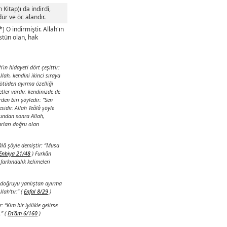
Kitap)ı da indirdi,
ür ve öc alandır.
 O indirmiştir. Allah'ın
Üstün olan, hak
ın hidayeti dört çeşittir:
llah, kendini ikinci sıraya
 kötüden ayırma özelliği
tler vardır, kendinizde de
rden biri şöyledir:
“Sen
idir. Allah Teâlâ şöyle
 Bundan sonra Allah,
arları doğru olan
âlâ şöyle demiştir:
“Musa
Enbiya 21/48
) Furkân
farkındalık kelimeleri
e doğruyu yanlıştan ayırma
ah’tır.” (
Enfal 8/29
)
r: “
Kim bir iyilikle gelirse
” (
En'âm 6/160
)