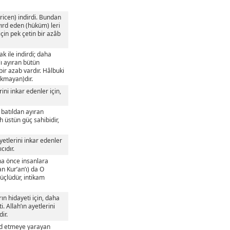
dricen) indirdi. Bundan
 ayırd eden (hüküm) leri
için pek çetin bir azâb
ak ile indirdi; daha
ılı ayıran bütün
 bir azab vardır. Hâlbuki
rakmayan)dır.
ini inkar edenler için,
 batıldan ayıran
ah üstün güç sahibidir,
ayetlerini inkar edenler
cıdır.
aha önce insanlara
an Kur’an’ı) da O
 güçlüdür, intikam
rın hidayeti için, daha
i. Allah’ın ayetlerini
ir.
yırd etmeye yarayan