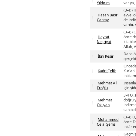
Yıldırım
var ya, 
(3-4) (
Hasan Basri
evvel d
Çantay
de indi
vardır.
(3-4) (
Hayrat
önce de
Neşriyat
kitabla
Allah, 
Daha ön
İbni Kesir
gerçekt
Önceden
Kadri Çelik
Kur'an'
intikam 
Mehmet Ali
İnsanla
Eroğlu
için şi
3-4 O, 
Mehmet
doğru y
Okuyan
indirmi
sahibidi
(3-4) O
Muhammed
önce Tev
Celal Şems
inkâr e
Geçmişt