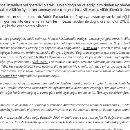
ce, insanlara yol gösterici olarak, Furkan(doğruyu ve eğriyi birbirinden ayırdeden 
k ki Allâh'ın âyetlerini tanımayanlar için çetin bir azâb vardır. Allâh dâimâ üstünd
insanların rehberi onlardı. Bütün Furkanları (doğruyu yanlıştan ayıran kitapları)[1*]
ini görmezlikte direnenlerin (kâfirlerin) cezası suçları ile doğru orantılı olur[2*]. 
i[3*] kadar ceza veren Allah’tır.
er diye çevirdiğimiz hüdâ kelimesi, hidayet kökündendir. Hidâyet, nazikçe yol göstermektir. Allah’
i varlığını, birliğini ve insana her şeyden yakın olduğunu her vesileyle göstermesidir. Bu yüzden A
şka bir şeye öncelik vermeyi şirk sayar ve asla bağışlamaz
(
Nisa 4/48
).
İkincisi insana, iyiyi
doğruyu bulmasına imkân vermesidir. Bir ayet şöyledir:
“Doğruları arayanlar için yeryüzünde aye
görmez misiniz?”(
Zariyât 51/20-21
)
Üçüncüsü elçileri aracılığı ile yol göstermesidir. İlgili ayetle
doğru yolu gösterirsin. (
Şûrâ 42/52
)
Dördüncüsü de doğru tercihte bulunanı yoluna kabul etmes
:
“ Biz, her resulü (kitabı) kendi halkının dili ile göndeririz ki onlar için her şeyi ortaya koysun.
ı tercih edeni sapık sayar, hidayeti tercih edeni de yoluna kabul eder. Daima üstün ve bütün kar
İbrahim 14/4
) Müfredât’tan yararlanılmıştır.
ân, doğruyu yanlıştan ayıran anlamındadır. Allah’ın indirdiği bütün kitaplar furkândır. Allah Te
n’a o Furkânı, çekinerek korunanlar için aydınlanma ve doğru bilgi kaynağı olsun diye verdik.” (
nin çoğul kalıbı olmadığı için yerine göre tekil veya çoğul anlam verilir. Türkçeye bu kökten fark, 
r.
minlere şöyle demiştir:
“Ey inanıp güvenenler! Allah’tan çekinerek kendinizi korursanız O, sizd
 (furkân-farkındalık) oluşturur, kötülüklerinizi örter ve durumunuzu düzeltir. İkramı büyük olan All
yetteki = شديد şedîd, sıkıca bağlı demektir. Allah’ın ödülü veya cezası, kulun fiili ile doğru orantılıdı
atı verilir. Kim de kötülükle gelirse sadece bir katı ile cezalandırılır. Kimseye haksızlık yapılmaz.
Ayette geçen intikam = انتِقَام suçla ceza arasındaki dengeyi tam kurma anlamına gelir (El-Ayn).