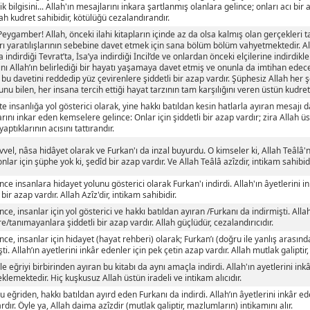
ik bilgisini... Allah'ın mesajlarını inkara şartlanmış olanlara gelince; onları acı bi
lah kudret sahibidir, kötülüğü cezalandırandır.
Peygamber! Allah, önceki ilahi kitapların içinde az da olsa kalmış olan gerçekleri t
rı yaratılışlarının sebebine davet etmek için sana bölüm bölüm vahyetmektedir. Al
 indirdiği Tevrat’ta, İsa’ya indirdiği İncil’de ve onlardan önceki elçilerine indirdikl
rını Allah’ın belirlediği bir hayatı yaşamaya davet etmiş ve onunla da imtihan edeceğ
n bu davetini reddedip yüz çevirenlere şiddetli bir azap vardır. Şüphesiz Allah her 
nu bilen, her insana tercih ettiği hayat tarzının tam karşılığını veren üstün kudret 
e insanlığa yol gösterici olarak, yine hakkı batıldan kesin hatlarla ayıran mesajı da
rını inkar eden kemselere gelince: Onlar için şiddetli bir azap vardır; zira Allah ü
aptıklarının acısını tattırandır.
vel, nâsa hidâyet olarak ve Furkan'ı da inzal buyurdu. O kimseler ki, Allah Teâlâ'n
 onlar için şüphe yok ki, şedîd bir azap vardır. Ve Allah Teâlâ azîzdir, intikam sahibidi
ce insanlara hidayet yolunu gösterici olarak Furkan'ı indirdi. Allah'ın âyetlerini i
 bir azap vardır. Allah Azîz'dir, intikam sahibidir.
ce, insanlar için yol gösterici ve hakkı batıldan ayıran /Furkanı da indirmişti. Allah
e/tanımayanlara şiddetli bir azap vardır. Allah güçlüdür, cezalandırıcıdır.
ce, insanlar için hidayet (hayat rehberi) olarak; Furkan’ı (doğru ile yanlış arasınd
ti. Allah’ın ayetlerini inkâr edenler için pek çetin azap vardır. Allah mutlak galiptir,
le eğriyi birbirinden ayıran bu kitabı da aynı amaçla indirdi. Allah'ın ayetlerini inkâ
klemektedir. Hiç kuşkusuz Allah üstün iradeli ve intikam alıcıdır.
 eğriden, hakkı batıldan ayırd eden Furkanı da indirdi. Allah’ın âyetlerini inkâr ed
rdır. Öyle ya, Allah daima azîzdir (mutlak galiptir, mazlumların) intikamını alır.