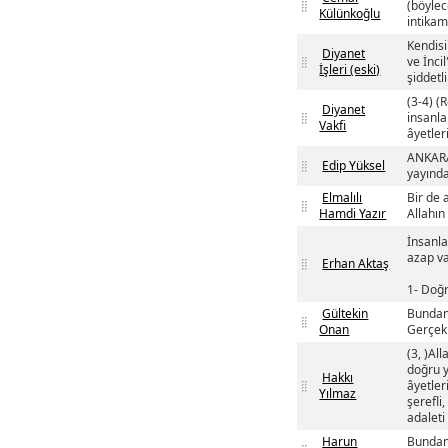
(böylece
Külünkoğlu
intikam 
Kendisi
Diyanet
ve İnci
İşleri (eski)
şiddetl
(3-4) (
Diyanet
insanla
Vakfi
âyetler
ANKARA 
Edip Yüksel
yayında
Elmalılı
Bir de 
Hamdi Yazır
Allahın 
İnsanla
azap va
Erhan Aktaş
1- Doğr
Gültekin
Bundan 
Onan
Gerçek 
(3, )Al
doğru y
Hakkı
âyetler
Yılmaz
şerefli
adaleti
Harun
Bundan 