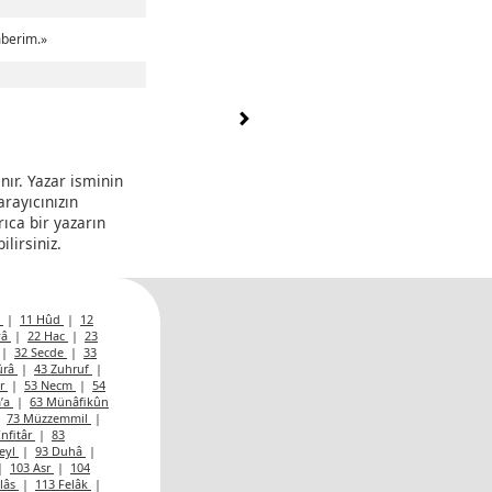
mberim.»
nır. Yazar isminin
arayıcınızın
rıca bir yazarın
lirsiniz.
s
|
11 Hûd
|
12
yâ
|
22 Hac
|
23
|
32 Secde
|
33
ûrâ
|
43 Zuhruf
|
ûr
|
53 Necm
|
54
’a
|
63 Münâfikûn
|
73 Müzzemmil
|
İnfitâr
|
83
Leyl
|
93 Duhâ
|
|
103 Asr
|
104
hlâs
|
113 Felâk
|