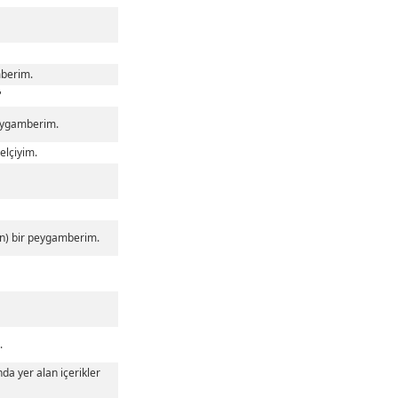
mberim.
"
Peygamberim.
elçiyim.
len) bir peygamberim.
.
a yer alan içerikler