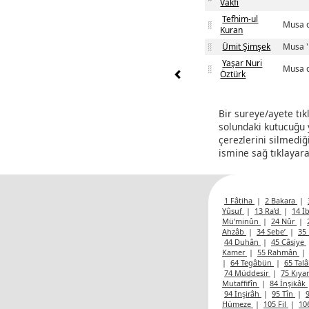
Vakfı
Tefhim-ul
Musa d
Kuran
Ümit Şimşek
Musa '
Yaşar Nuri
Musa d
Öztürk
Bir sureye/ayete tık
solundaki kutucuğu y
çerezlerini silmediğ
ismine sağ tıklayara
1 Fâtiha
|
2 Bakara
|
Yûsuf
|
13 Ra’d
|
14 İ
Mü’minûn
|
24 Nûr
|
Ahzâb
|
34 Sebe’
|
35 
44 Duhân
|
45 Câsiye
Kamer
|
55 Rahmân
|
|
64 Tegâbün
|
65 Tal
74 Müddesir
|
75 Kıy
Mutaffifîn
|
84 İnşikâk
94 İnşirâh
|
95 Tîn
|
Hümeze
|
105 Fil
|
10