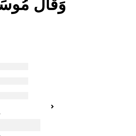
وَقَالَ مُوسَى
.
.