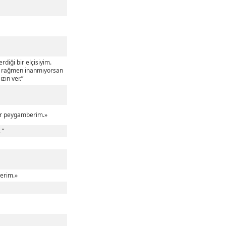
diği bir elçisiyim.
una rağmen inanmıyorsan
zin ver.”
bir peygamberim.»
 ”
berim.»