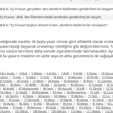
edi ki: «Ey Firavun, gerçekten, ben alemlerin Rabbinden (gönderilme) bir peyga
Ey Firavun,' dedi, 'ben Âlemlerin Rabbi tarafından gönderilmiş bir elçiyim.
edi ki: "Ey Firavun! Kuşkun olmasın ki ben, alemlerin Rabbi'nin bir resulüyüm."
ladığınızda mealler ilk başta yazar ismine göre alfabetik olarak sırala
ukarı/aşağı taşıyarak sıralamayı istediğiniz gibi değiştirebilirsiniz. T
iniz sürece tercihiniz daha sonraki ziyaretlerinizde hatırlanacaktır. Ay
k bu yazarın mealinin en üstte veya en altta görünmesini de sağlayabi
3 Âl-i İmrân
|
4 Nisâ
|
5 Mâide
|
6 En’âm
|
7 A’râf
|
8 Enfâl
|
9 Tevbe
|
10 Yûnu
brahim
|
15 Hicr
|
16 Nahl
|
17 İsrâ
|
18 Kehf
|
19 Meryem
|
20 Tâ-Hâ
|
21 Enbi
25 Furkân
|
26 Şu’arâ
|
27 Neml
|
28 Kasas
|
29 Ankebût
|
30 Rûm
|
31 Lokman
Fâtır
|
36 Yâsîn
|
37 Sâffât
|
38 Sâd
|
39 Zümer
|
40 Mü’min
|
41 Fussilet
|
42 Ş
|
46 Ahkâf
|
47 Muhammed
|
48 Fetih
|
49 Hucurât
|
50 Kâf
|
51 Zâriyât
|
52 T
56 Vâkıa
|
57 Hadîd
|
58 Mücâdele
|
59 Haşr
|
60 Mümtehine
|
61 Saff
|
62 Cum
âk
|
66 Tahrîm
|
67 Mülk
|
68 Kalem
|
69 Hâkka
|
70 Me’âric
|
71 Nûh
|
72 Cin
amet
|
76 İnsan
|
77 Mürselât
|
78 Nebe’
|
79 Nâzi’ât
|
80 Abese
|
81 Tekvîr
|
82 
|
85 Bürûc
|
86 Târık
|
87 A’lâ
|
88 Gâşiye
|
89 Fecr
|
90 Beled
|
91 Şems
|
92 
96 Alak
|
97 Kadr
|
98 Beyyine
|
99 Zilzâl
|
100 Âdiyât
|
101 Kâri’a
|
102 Tekâsür
6 Kureyş
|
107 Mâ’ûn
|
108 Kevser
|
109 Kâfirûn
|
110 Nasr
|
111 Tebbet
|
112 İ