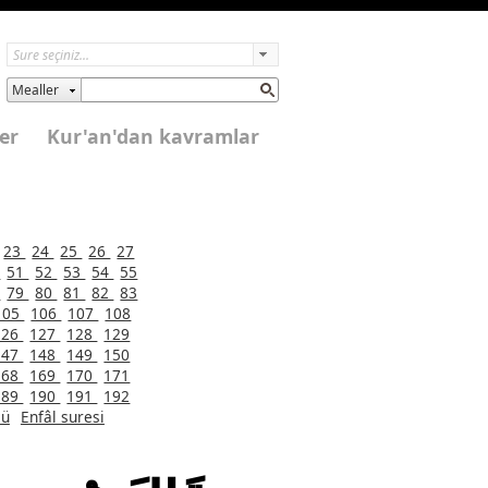
Mealler
er
Kur'an'dan kavramlar
23
24
25
26
27
0
51
52
53
54
55
8
79
80
81
82
83
105
106
107
108
126
127
128
129
147
148
149
150
168
169
170
171
189
190
191
192
ü
Enfâl suresi