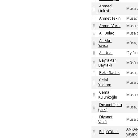
Ahmed
Musa d
Hulusi
Ahmet Tekin
Mûsâ:'
Ahmet Varol
Musa ş
Ali Bulaç
Musa d
Ali Fikri
Mûsa, 
Yavuz
Ali Ünal
“Ey Fi
Bayraktar
Mûsâ d
Bayraklı
Bekir Sadak
Musa, 
Celal
Musa d
Yıldırım
Cemal
Musa d
Külünkoğlu
Diyanet İşleri
Musa, 
(eski)
Diyanet
Musa d
Vakfi
ANKARA
Edip Yüksel
yayında