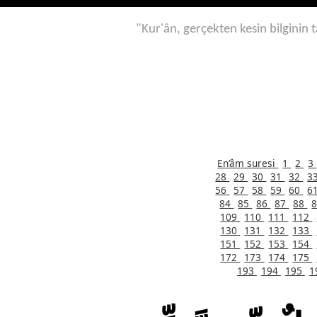
"Kur'ân, gerçekten kesin bilginin t
En’âm suresi
1
2
3
28
29
30
31
32
3
56
57
58
59
60
6
84
85
86
87
88
109
110
111
112
130
131
132
133
151
152
153
154
172
173
174
175
193
194
195
1