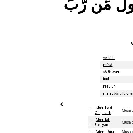
لٌ مِّن رَّبِّ
ve kâle
mûsâ
yâ fir'avnu
innî
resûlun
min rabbi el âlem
Abdulbaki
Mûsâ d
Gölpınarlı
Abdullah
Musa d
Parlıyan
Adem Uğur
Musa d