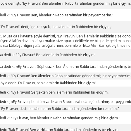
öyle demişti: “Ey Firavun! Ben âlemlerin Rabbi tarafından gönderilmiş bir elçiyim.
edi ki: “Ey Firavun! Ben, âlemlerin Rabbi tarafından bir peygamberim.”
"Ey Firavun!" dedi, "gerçek şu ki, ben alemlerin Rabbinden bir elçiyim;
5 Musa da Firavun’a şöyle demişti, “Ey Firavun! Ben âlemlerin Rabbinin size gönder
üşen Allah’ın davetini duyurmaktır, size apaçık delillerle ve bilgilerle geldim, b
azsa köleleştirdiğin şu İsrailoğullarının, benimle birlikte Mısır’dan çıkıp gitmesine i
a dedi ki: "Ey Firavun! Ben alemlerin Rabbinden bir elçiyim!
a dedi ki: «Ey Fir'avun! Şüphesiz ki ben Âlemlerin Rabbi tarafından gönderilmiş 
edi ki: “Ey Firavun! Ben âlemlerin Rabbi tarafından gönderilmiş bir peygamberim.
öyle dedi: -Ey Firavun, ben alemlerin Rabbinden bir elçiyim!
edi ki: “Ey Firavun! Gerçekten ben, âlemlerin Rabbinden bir elçiyim.
edi ki; «Ey Firavun, ben tüm varlıkların Rabbi tarafından gönderilmiş bir peygam
"Ey Firavun, dedi, ben âlemlerin Rabbi tarafından gönderilen bir resulüm."
edi ki: "Ey Fir'avn, ben âlemlerin Rabbi tarafından gönderilmiş bir elçiyim."
edi: “Bak Firavun! Ben varlıkların Rabbi tarafından gönderilmiş bir elçiyim.