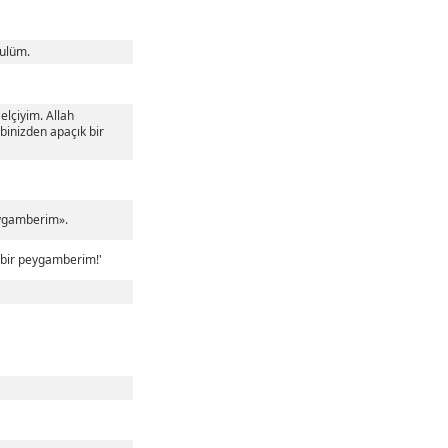
sulüm.
elçiyim. Allah
binizden apaçık bir
peygamberim».
) bir peygamberim!'