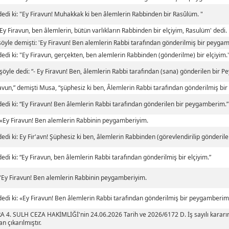
edi ki: "Ey Firavun! Muhakkak ki ben âlemlerin Rabbinden bir Rasûlüm. "
Ey Firavun, ben âlemlerin, bütün varlıkların Rabbinden bir elçiyim, Rasulüm' dedi.
öyle demişti: 'Ey Firavun! Ben alemlerin Rabbi tarafından gönderilmiş bir peyga
edi ki: "Ey Firavun, gerçekten, ben alemlerin Rabbinden (gönderilme) bir elçiyim.
şöyle dedi: “- Ey Firavun! Ben, âlemlerin Rabbi tarafından (sana) gönderilen bir 
ravun,” demişti Musa, “şüphesiz ki ben, Âlemlerin Rabbi tarafından gönderilmiş bir 
edi ki: “Ey Firavun! Ben âlemlerin Rabbi tarafından gönderilen bir peygamberim.”
«Ey Firavun! Ben alemlerin Rabbinin peygamberiyim.
edi ki: Ey Fir'avn! Şüphesiz ki ben, âlemlerin Rabbinden (görevlendirilip gönderi
edi ki: “Ey Firavun, ben âlemlerin Rabbi tarafından gönderilmiş bir elçiyim.”
'Ey Firavun! Ben alemlerin Rabbinin peygamberiyim.
edi ki: «Ey Firavun! Ben âlemlerin Rabbi tarafından gönderilmiş bir peygamberim
 4. SULH CEZA HAKİMLİĞİ'nin 24.06.2026 Tarih ve 2026/6172 D. İş sayılı kararınd
n çıkarılmıştır.