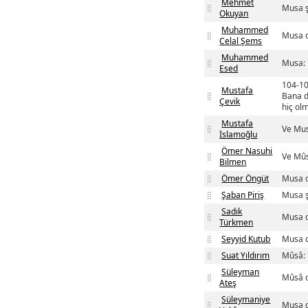
Mehmet
Musa ş
Okuyan
Muhammed
Musa d
Celal Şems
Muhammed
Musa: 
Esed
104-10
Mustafa
Bana d
Çevik
hiç olm
Mustafa
Ve Mus
İslamoğlu
Ömer Nasuhi
Ve Mûs
Bilmen
Ömer Öngüt
Musa d
Şaban Piriş
Musa ş
Sadık
Musa d
Türkmen
Seyyid Kutub
Musa d
Suat Yıldırım
Mûsâ: 
Süleyman
Mûsâ d
Ateş
Süleymaniye
Musa d