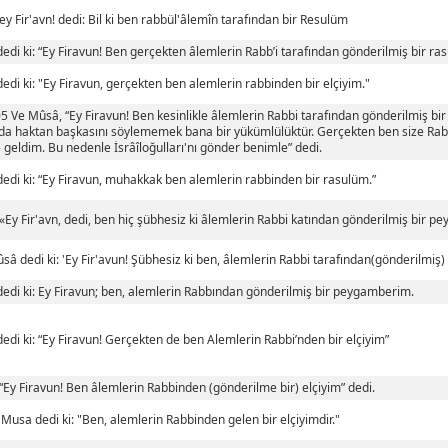
ey Fir'avn! dedi: Bil ki ben rabbül'âlemîn tarafından bir Resulüm
edi ki: “Ey Firavun! Ben gerçekten âlemlerin Rabb’i tarafından gönderilmiş bir ra
edi ki: "Ey Firavun, gerçekten ben alemlerin rabbinden bir elçiyim."
5 Ve Mûsâ, “Ey Firavun! Ben kesinlikle âlemlerin Rabbi tarafından gönderilmiş bir 
da haktan başkasını söylememek bana bir yükümlülüktür. Gerçekten ben size Rab
le geldim. Bu nedenle İsrâîloğulları'nı gönder benimle” dedi.
edi ki: “Ey Firavun, muhakkak ben alemlerin rabbinden bir rasulüm.”
«Ey Fir'avn, dedi, ben hiç şübhesiz ki âlemlerin Rabbi katından gönderilmiş bir 
ûsâ dedi ki: 'Ey Fir'avun! Şübhesiz ki ben, âlemlerin Rabbi tarafından(gönderilmiş
edi ki: Ey Firavun; ben, alemlerin Rabbından gönderilmiş bir peygamberim.
edi ki: “Ey Firavun! Gerçekten de ben Alemlerin Rabbi’nden bir elçiyim”
“Ey Firavun! Ben âlemlerin Rabbinden (gönderilme bir) elçiyim” dedi.
 Musa dedi ki: "Ben, alemlerin Rabbinden gelen bir elçiyimdir."