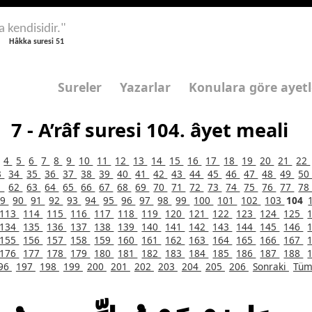
a kendisidir."
Hâkka suresi 51
Sureler
Yazarlar
Konulara göre ayetl
7 - A’râf suresi 104. âyet meali
4
5
6
7
8
9
10
11
12
13
14
15
16
17
18
19
20
21
22
3
34
35
36
37
38
39
40
41
42
43
44
45
46
47
48
49
5
1
62
63
64
65
66
67
68
69
70
71
72
73
74
75
76
77
7
89
90
91
92
93
94
95
96
97
98
99
100
101
102
103
104
113
114
115
116
117
118
119
120
121
122
123
124
125
134
135
136
137
138
139
140
141
142
143
144
145
146
155
156
157
158
159
160
161
162
163
164
165
166
167
176
177
178
179
180
181
182
183
184
185
186
187
188
96
197
198
199
200
201
202
203
204
205
206
Sonraki
Tüm