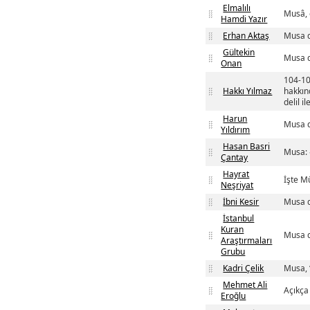
Elmalılı
Musâ, 
Hamdi Yazır
Erhan Aktaş
Musa d
Gültekin
Musa d
Onan
104-10
Hakkı Yılmaz
hakkın
delil i
Harun
Musa d
Yıldırım
Hasan Basri
Musa: 
Çantay
Hayrat
İşte M
Neşriyat
İbni Kesir
Musa d
İstanbul
Kuran
Musa d
Araştırmaları
Grubu
Kadri Çelik
Musa, 
Mehmet Ali
Açıkça
Eroğlu