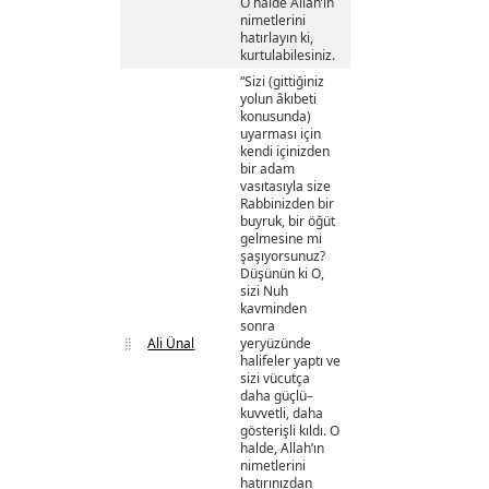
O halde Allah’ın
nimetlerini
hatırlayın ki,
kurtulabilesiniz.
“Sizi (gittiğiniz
yolun âkıbeti
konusunda)
uyarması için
kendi içinizden
bir adam
vasıtasıyla size
Rabbinizden bir
buyruk, bir öğüt
gelmesine mi
şaşıyorsunuz?
Düşünün ki O,
sizi Nuh
kavminden
sonra
Ali Ünal
yeryüzünde
halifeler yaptı ve
sizi vücutça
daha güçlü–
kuvvetli, daha
gösterişli kıldı. O
halde, Allah’ın
nimetlerini
hatırınızdan