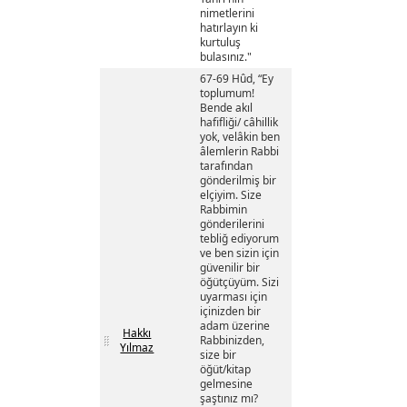
nimetlerini
hatırlayın ki
kurtuluş
bulasınız."
67-69 Hûd, “Ey
toplumum!
Bende akıl
hafifliği/ câhillik
yok, velâkin ben
âlemlerin Rabbi
tarafından
gönderilmiş bir
elçiyim. Size
Rabbimin
gönderilerini
tebliğ ediyorum
ve ben sizin için
güvenilir bir
öğütçüyüm. Sizi
uyarması için
içinizden bir
adam üzerine
Hakkı
Rabbinizden,
Yılmaz
size bir
öğüt/kitap
gelmesine
şaştınız mı?