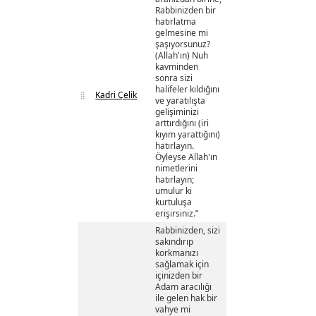
Rabbinizden bir
hatırlatma
gelmesine mi
şaşıyorsunuz?
(Allah'ın) Nuh
kavminden
sonra sizi
halifeler kıldığını
Kadri Çelik
ve yaratılışta
gelişiminizi
arttırdığını (iri
kıyım yarattığını)
hatırlayın.
Öyleyse Allah'ın
nimetlerini
hatırlayın;
umulur ki
kurtuluşa
erişirsiniz.”
Rabbinizden, sizi
sakındırıp
korkmanızı
sağlamak için
içinizden bir
Adam aracılığı
ile gelen hak bir
vahye mi