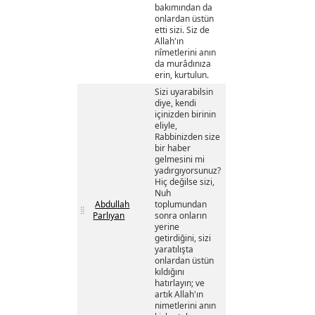
bakımından da
onlardan üstün
etti sizi. Siz de
Allah'ın
nîmetlerini anın
da murâdınıza
erin, kurtulun.
Sizi uyarabilsin
diye, kendi
içinizden birinin
eliyle,
Rabbinizden size
bir haber
gelmesini mi
yadırgıyorsunuz?
Hiç değilse sizi,
Nuh
Abdullah
toplumundan
Parlıyan
sonra onların
yerine
getirdiğini, sizi
yaratılışta
onlardan üstün
kıldığını
hatırlayın; ve
artık Allah'ın
nimetlerini anın