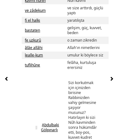
kavmi nûhın
Nuh kavmi
ve size arttırdı, güçlü
ve zâdekum
yaptı
fi el halkı
yaratılışta
gelişim, güç, kuvvet,
bastaten
beden
fe uzkurû
o zaman zikredin
âlâe allâhi
Allah'ın nimetlerini
lealle-kum
umulur ki böylece siz
felâha, kurtuluşa
tuflihûne
erersiniz
Sizi korkutmak
için içinizden
birisine
Rabbinizden
vahiy gelmesine
şaşıyor
musunuz?
Hatırlayın ki sizi
Nûh kavminden
Abdulbaki
sonra hükümdâr
Gölpınarlı
etti, boy-pos,
kuvvet-kudret