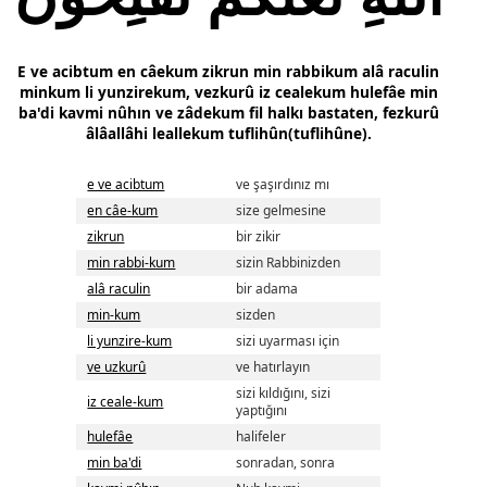
E ve acibtum en câekum zikrun min rabbikum alâ raculin
minkum li yunzirekum, vezkurû iz cealekum hulefâe min
ba'di kavmi nûhın ve zâdekum fil halkı bastaten, fezkurû
âlâallâhi leallekum tuflihûn(tuflihûne).
e ve acibtum
ve şaşırdınız mı
en câe-kum
size gelmesine
zikrun
bir zikir
min rabbi-kum
sizin Rabbinizden
alâ raculin
bir adama
min-kum
sizden
li yunzire-kum
sizi uyarması için
ve uzkurû
ve hatırlayın
sizi kıldığını, sizi
iz ceale-kum
yaptığını
hulefâe
halifeler
min ba'di
sonradan, sonra