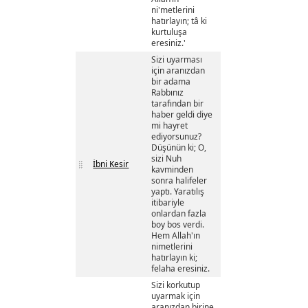
ni'metlerini
hatırlayın; tâ ki
kurtuluşa
eresiniz.'
Sizi uyarması
için aranızdan
bir adama
Rabbınız
tarafından bir
haber geldi diye
mi hayret
ediyorsunuz?
Düşünün ki; O,
sizi Nuh
İbni Kesir
kavminden
sonra halifeler
yaptı. Yaratılış
itibariyle
onlardan fazla
boy bos verdi.
Hem Allah'ın
nimetlerini
hatırlayın ki;
felaha eresiniz.
Sizi korkutup
uyarmak için
aranızdan birine,