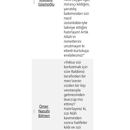
İslamoğlu
mirasçı kıldığını,
yaratılış
bakımından sizi
nasıl
üstünlükleriyle
takviye ettiğini
hatırlayın! Artık
Allah'ın
nimetlerini
unutmayın ki
ebedi kurtuluşa
erebilesiniz!"
«Yoksa sizi
korkutmak için
size Rabbiniz
tarafından bir
mev'izenin
sizden bir kişi
vasıtasıyla
gelmesinden
teaccüp mü
ettiniz?
Ömer
Hatırlayınız ki,
Nasuhi
sizi Nûh
Bilmen
kavminden
sonra halifeler
kıldı ve sizi