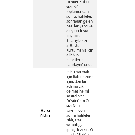
Düşünün ki O
sizi, Nûh
toplumundan
sonra, halîfeler,
sonradan gelen
nesiller yaptı ve
oluşturuluşta
boy-pos
itibariyle sizi
arttırdı.
Kurtulmanız için
Allah'ın
nimetlerini
hatırlayın” dedi.
“Sizi uyarmak
için Rabbinizden
içinizden bir
adama zikir
gelmesine mi
şaşırdınız?
Düşünün ki O
sizi Nuh
Harun
kavminden
Yıldırım
sonra halifeler
kıldı, size
yaratılışça
genişlik verdi. O
halde Allah’ın