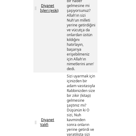
bir haber
Diyanet
gelmesine mi
İşleri (eski)
şaşıyorsunuz?
Allah'ın sizi
Nuh'un milleti
yerine getirdiğini
ve vücutça da
onlardan üstün
kıldığını
hatırlayın,
başarıya
erişebilmeniz
için Allah'ın
nimetlerini anın'
dedi.
Sizi uyarmak için
içinizden bir
adam vasıtasıyla
Rabbinizden size
bir zikir (kitap)
gelmesine
şaştınız mı?
Düşünün ki O
sizi, Nuh
Diyanet
kavminden
Vakfi
sonra onların
yerine getirdi ve
yaratılışta sizi