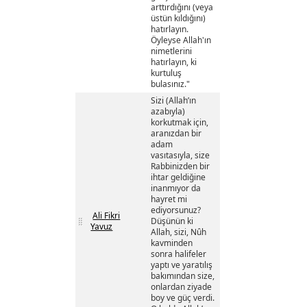
arttırdığını (veya
üstün kıldığını)
hatırlayın.
Öyleyse Allah'ın
nimetlerini
hatırlayın, ki
kurtuluş
bulasınız."
Sizi (Allah’ın
azabıyla)
korkutmak için,
aranızdan bir
adam
vasıtasıyla, size
Rabbinizden bir
ihtar geldiğine
inanmıyor da
hayret mi
ediyorsunuz?
Ali Fikri
Düşünün ki
Yavuz
Allah, sizi, Nûh
kavminden
sonra halifeler
yaptı ve yaratılış
bakımından size,
onlardan ziyade
boy ve güç verdi.