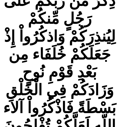
ذِكْرٌ مِّن رَّبِّكُمْ عَلَى
رَجُلٍ مِّنكُمْ
لِيُنذِرَكُمْ وَاذكُرُواْ إِذْ
جَعَلَكُمْ خُلَفَاء مِن
بَعْدِ قَوْمِ نُوحٍ
وَزَادَكُمْ فِي الْخَلْقِ
بَسْطَةً فَاذْكُرُواْ آلاء
اللّهِ لَعَلَّكُمْ تُفْلِحُونَ