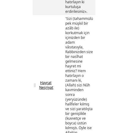
hatırlayın ki
kurtuluşa
erdirilesiniz».
'Sizi (tahammülü
pek müşkil bir
azâb ile)
korkutmak için
içinizden bir
adam
vâsıtasıyla,
Rabbinizden size
bir nasîhat
gelmesine
hayret mi
ettiniz? Hem
hatırlayın o
zamanı ki,
Hayrat
(Allah) sizi Nûh
Neşriyat
kavminden
sonra
(yeryüzünde)
halîfeler kılmış
ve sizi yaratılışta
bir genişlikle
(kuvvetçe ve
boyca) üstün
kılmıştı. Öyle ise
Allah’ın