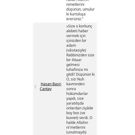
nimetlerini
düşünün, umulur
ki kurtuluşa
erersiniz.”
«Size o korkunç
akıbeti haber
vermek için
içinizden bir
adam
(vâsıtasiyle)
Rabbinizden size
bir ihtaar
gelmesi
tuhafınıza mı
gitdi? Düşünün ki
O, sizi Nuh
Hasan Basri
kavminden
Çantay
sonra
hükümdarlar
yapdı, size
yaratılışda
onlardan ziyâde
boy bos (ve
kuvvet) verdi. O
halde Allahın
ni'metlerini
(unutmayıb)