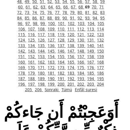
48
49
50
51
52
53
54
55
56
57
58
59
60
61
62
63
64
65
66
67
68
69
70
71
72
73
74
75
76
77
78
79
80
81
82
83
84
85
86
87
88
89
90
91
92
93
94
95
96
97
98
99
100
101
102
103
104
105
106
107
108
109
110
111
112
113
114
115
116
117
118
119
120
121
122
123
124
125
126
127
128
129
130
131
132
133
134
135
136
137
138
139
140
141
142
143
144
145
146
147
148
149
150
151
152
153
154
155
156
157
158
159
160
161
162
163
164
165
166
167
168
169
170
171
172
173
174
175
176
177
178
179
180
181
182
183
184
185
186
187
188
189
190
191
192
193
194
195
196
197
198
199
200
201
202
203
204
205
206
Sonraki
Tümü
Enfâl suresi
أَوَعَجِبْتُمْ أَن جَاءكُمْ