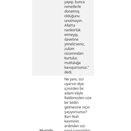
yapıp, bunca
nimetlerle
donatmış
olduğunu
unutmayın.
Allah’a
nankörlük
etmeyip,
davetine
yönelirseniz,
zulüm
nizamından
kurtulur,
mutluluğa
kavuşursunuz.”
dedi.
Ne yani, sizi
uyarsın diye
içinizden bir
adam eliyle
Rabbinizden size
bir bildiri
gelmesine niçin
şaşıyorsunuz?
Bari Nuh
kavminin
ardından sizi
Mustafa
nasıl (uygarlığa)