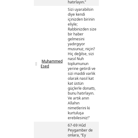
hatırlayın.”
Sizi uyarabilsin
diye kendi
içinizden birinin
eliyle;
Rabbinizden size
bir haber
gelmesini
yadırgıyor
musunuz, niçin?
Hiç değilse, sizi
nasıl Nuh
Muhammed
toplumunun
Esed
yerine getirdi ve
sizi maddi varlık
olarak nasıl kat
kat üstün
güçlerle donattı,
bunu hatırlayın.
Ve artık anın
Allahın
nimetlerini ki
kurtuluşa
erebilesiniz!"
67-69 Hûd
Peygamber de
onlara, “Ey