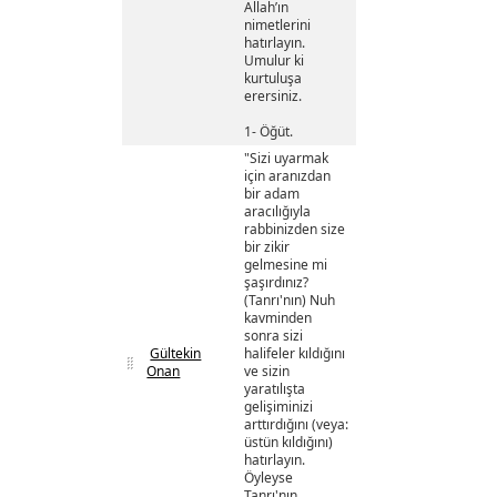
Allah’ın
nimetlerini
hatırlayın.
Umulur ki
kurtuluşa
erersiniz.
1- Öğüt.
"Sizi uyarmak
için aranızdan
bir adam
aracılığıyla
rabbinizden size
bir zikir
gelmesine mi
şaşırdınız?
(Tanrı'nın) Nuh
kavminden
sonra sizi
Gültekin
halifeler kıldığını
Onan
ve sizin
yaratılışta
gelişiminizi
arttırdığını (veya:
üstün kıldığını)
hatırlayın.
Öyleyse
Tanrı'nın