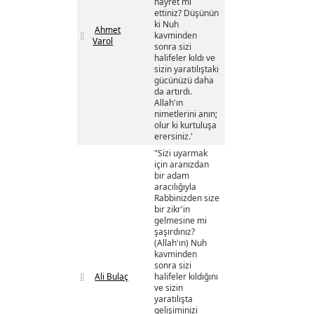
hayret mi
ettiniz? Düşünün
ki Nuh
Ahmet
kavminden
Varol
sonra sizi
halifeler kıldı ve
sizin yaratılıştaki
gücünüzü daha
da artırdı.
Allah'ın
nimetlerini anın;
olur ki kurtuluşa
erersiniz.'
"Sizi uyarmak
için aranızdan
bir adam
aracılığıyla
Rabbinizden size
bir zikr'in
gelmesine mi
şaşırdınız?
(Allah'ın) Nuh
kavminden
sonra sizi
Ali Bulaç
halifeler kıldığını
ve sizin
yaratılışta
gelişiminizi