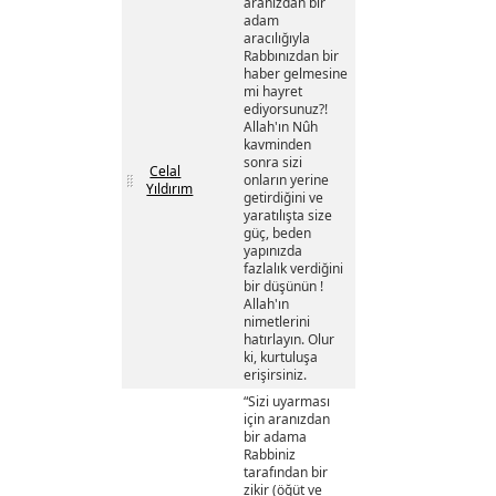
aranızdan bir
adam
aracılığıyla
Rabbınızdan bir
haber gelmesine
mi hayret
ediyorsunuz?!
Allah'ın Nûh
kavminden
sonra sizi
Celal
onların yerine
Yıldırım
getirdiğini ve
yaratılışta size
güç, beden
yapınızda
fazlalık verdiğini
bir düşünün !
Allah'ın
nimetlerini
hatırlayın. Olur
ki, kurtuluşa
erişirsiniz.
“Sizi uyarması
için aranızdan
bir adama
Rabbiniz
tarafından bir
zikir (öğüt ve