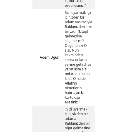
ki, kurtuluşa
erebilesiniz.”
Sizi uyarmak için
içinizden bir
adam vasıtasıyla
Rabbinizden size
bir zikir (kitap)
gelmesine
şaştınız mı?
Düşünün ki O
sizi, Nuh
kavminden
Adem Uğur
sonra onların
yerine getirdi ve
yaratılışta sizi
onlardan üstün
kıldı. O halde
Allah'ın
nimetlerini
hatırlayın ki
kurtuluşa
eresiniz."
"Sizi uyarmak
için, sizden bir
adama
Rabbinizden bir
öğüt gelmesine