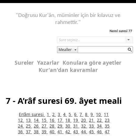
"Doğrusu Kur'ân, müminler için bir kılavuz ve
rahmettir."
Neml suresi 77
Mealler
Sureler
Yazarlar
Konulara göre ayetler
Kur'an'dan kavramlar
7 - A’râf suresi 69. âyet meali
En’âm suresi
1
2
3
4
5
6
7
8
9
10
11
12
13
14
15
16
17
18
19
20
21
22
23
24
25
26
27
28
29
30
31
32
33
34
35
36
37
38
39
40
41
42
43
44
45
46
47