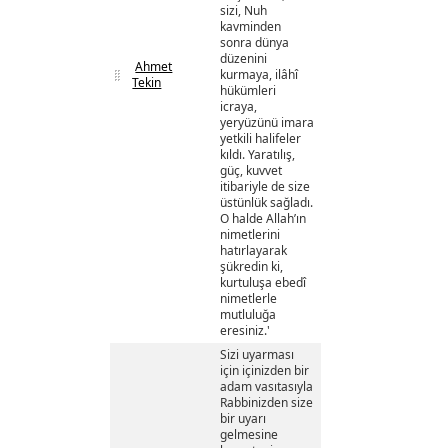
sizi, Nuh
kavminden
sonra dünya
düzenini
Ahmet
kurmaya, ilâhî
Tekin
hükümleri
icraya,
yeryüzünü imara
yetkili halifeler
kıldı. Yaratılış,
güç, kuvvet
itibariyle de size
üstünlük sağladı.
O halde Allah’ın
nimetlerini
hatırlayarak
şükredin ki,
kurtuluşa ebedî
nimetlerle
mutluluğa
eresiniz.'
Sizi uyarması
için içinizden bir
adam vasıtasıyla
Rabbinizden size
bir uyarı
gelmesine