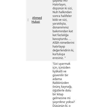
şaştınız mı?
Hatırlayın,
düşünün ki sizi,
Nuh halkından
sonra halifeler
Ahmed
kıldı ve sizi,
Hulusi
yaratılışta,
donanımınız
bakımından kat
kat fazlalığa
kavuşturdu. . .
Allâh nimetlerini
hatırlayıp
değerlendirin ki,
kurtuluşa
eresiniz. "
'Sizi uyarmak
için, içinizden
liyâkatli ve
güvenilir bir
adama
Rabbinizden
övünç kaynağı,
öğütlerle dolu
bir kitap
gelmesine mi
şaşırdınız yoksa?
Düşünün ki, o