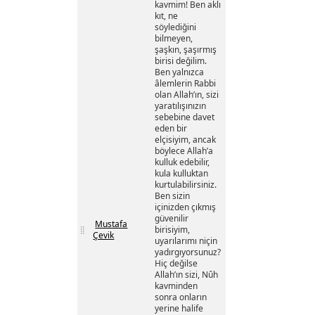
kavmim! Ben aklı
kıt, ne
söylediğini
bilmeyen,
şaşkın, şaşırmış
birisi değilim.
Ben yalnızca
âlemlerin Rabbi
olan Allah’ın, sizi
yaratılışınızın
sebebine davet
eden bir
elçisiyim, ancak
böylece Allah’a
kulluk edebilir,
kula kulluktan
kurtulabilirsiniz.
Ben sizin
içinizden çıkmış
güvenilir
Mustafa
birisiyim,
Çevik
uyarılarımı niçin
yadırgıyorsunuz?
Hiç değilse
Allah’ın sizi, Nûh
kavminden
sonra onların
yerine halife