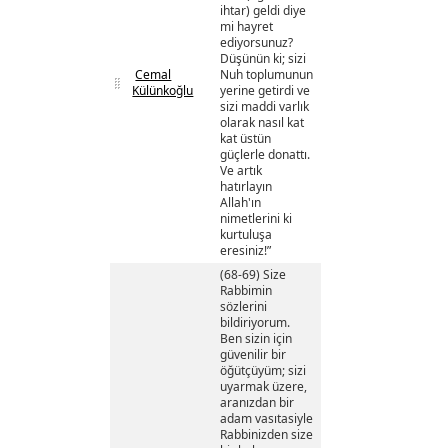
ihtar) geldi diye
mi hayret
ediyorsunuz?
Düşünün ki; sizi
Cemal
Nuh toplumunun
Külünkoğlu
yerine getirdi ve
sizi maddi varlık
olarak nasıl kat
kat üstün
güçlerle donattı.
Ve artık
hatırlayın
Allah'ın
nimetlerini ki
kurtuluşa
eresiniz!”
(68-69) Size
Rabbimin
sözlerini
bildiriyorum.
Ben sizin için
güvenilir bir
öğütçüyüm; sizi
uyarmak üzere,
aranızdan bir
adam vasıtasiyle
Rabbinizden size