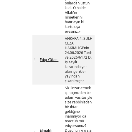
onlardan üstün
kıldı. O halde
Allah'ın
nimetlerini
hatırlayın ki
kurtuluşa
eresiniz.»
ANKARA 4. SULH
CEZA
HAKİMLİĞİ'nin
24.06.2026 Tarih
ve 2026/6172 D.
Edip Yüksel
İş sayılı
kararında yer
alan içerikler
yayından
çıkarılmıştır.
Sizi inzar etmek
için içinizden bir
adam vasıtasiyle
size rabbinizden
bir ıhtar
geldiğine
inanmıyor da
teaccüb mü
ediyorsunuz?
Elmalılı
Düşünün ki o sizi