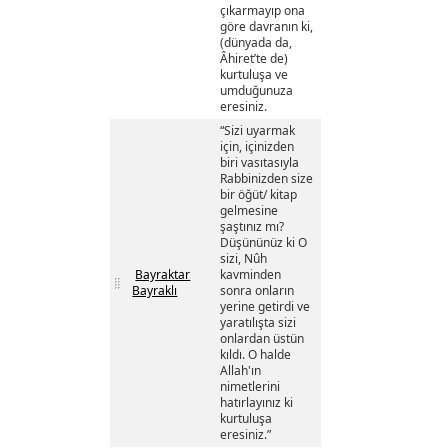
çıkarmayıp ona
göre davranın ki,
(dünyada da,
Âhiret’te de)
kurtuluşa ve
umduğunuza
eresiniz.
“Sizi uyarmak
için, içinizden
biri vasıtasıyla
Rabbinizden size
bir öğüt/ kitap
gelmesine
şaştınız mı?
Düşününüz ki O
sizi, Nûh
Bayraktar
kavminden
Bayraklı
sonra onların
yerine getirdi ve
yaratılışta sizi
onlardan üstün
kıldı. O halde
Allah'ın
nimetlerini
hatırlayınız ki
kurtuluşa
eresiniz.”