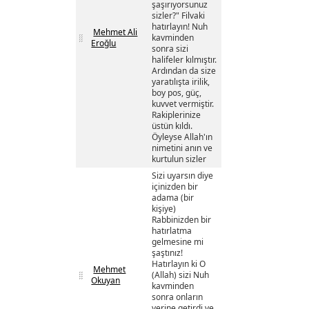
şaşırıyorsunuz
sizler?" Filvaki
hatırlayın! Nuh
Mehmet Ali
kavminden
Eroğlu
sonra sizi
halifeler kılmıştır.
Ardından da size
yaratılışta irilik,
boy pos, güç,
kuvvet vermiştir.
Rakiplerinize
üstün kıldı.
Öyleyse Allah'ın
nimetini anın ve
kurtulun sizler
Sizi uyarsın diye
içinizden bir
adama (bir
kişiye)
Rabbinizden bir
hatırlatma
gelmesine mi
şaştınız!
Hatırlayın ki O
Mehmet
(Allah) sizi Nuh
Okuyan
kavminden
sonra onların
yerine getirdi ve