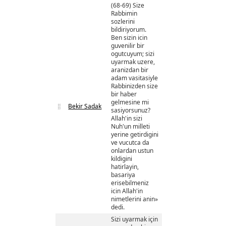
(68-69) Size
Rabbimin
sozlerini
bildiriyorum.
Ben sizin icin
guvenilir bir
ogutcuyum; sizi
uyarmak uzere,
aranizdan bir
adam vasitasiyle
Rabbinizden size
bir haber
gelmesine mi
Bekir Sadak
sasiyorsunuz?
Allah'in sizi
Nuh'un milleti
yerine getirdigini
ve vucutca da
onlardan ustun
kildigini
hatirlayin,
basariya
erisebilmeniz
icin Allah'in
nimetlerini anin»
dedi.
Sizi uyarmak için