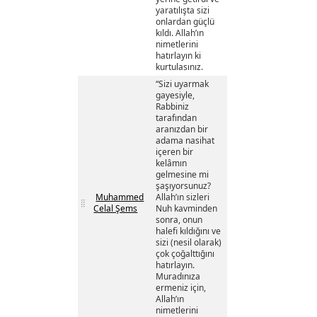
yaratılışta sizi
onlardan güçlü
kıldı. Allah’ın
nimetlerini
hatırlayın ki
kurtulasınız.
“Sizi uyarmak
gayesiyle,
Rabbiniz
tarafından
aranızdan bir
adama nasihat
içeren bir
kelâmın
gelmesine mi
şaşıyorsunuz?
Muhammed
Allah’ın sizleri
Celal Şems
Nuh kavminden
sonra, onun
halefi kıldığını ve
sizi (nesil olarak)
çok çoğalttığını
hatırlayın.
Muradınıza
ermeniz için,
Allah’ın
nimetlerini