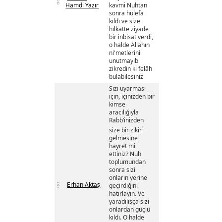
Hamdi Yazır
kavmi Nuhtan
sonra hulefa
kıldı ve size
hılkatte ziyade
bir inbisat verdi,
o halde Allahın
ni'metlerini
unutmayıb
zikredin ki felâh
bulabilesiniz
Sizi uyarması
için, içinizden bir
kimse
aracılığıyla
Rabb’inizden
1
size bir zikir
gelmesine
hayret mi
ettiniz? Nuh
toplumundan
sonra sizi
onların yerine
Erhan Aktaş
geçirdiğini
hatırlayın. Ve
yaradılışça sizi
onlardan güçlü
kıldı. O halde