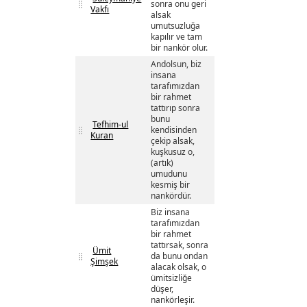
sonra onu geri
Vakfı
alsak
umutsuzluğa
kapılır ve tam
bir nankör olur.
Andolsun, biz
insana
tarafımızdan
bir rahmet
tattırıp sonra
bunu
Tefhim-ul
kendisinden
Kuran
çekip alsak,
kuşkusuz o,
(artık)
umudunu
kesmiş bir
nankördür.
Biz insana
tarafımızdan
bir rahmet
tattırsak, sonra
Ümit
da bunu ondan
Şimşek
alacak olsak, o
ümitsizliğe
düşer,
nankörleşir.