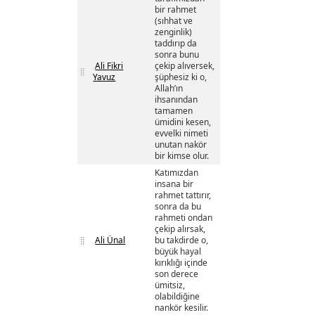
bir rahmet
(sıhhat ve
zenginlik)
taddırıp da
sonra bunu
Ali Fikri
çekip alıversek,
Yavuz
şüphesiz ki o,
Allah’ın
ihsanından
tamamen
ümidini kesen,
evvelki nimeti
unutan nakör
bir kimse olur.
Katımızdan
insana bir
rahmet tattırır,
sonra da bu
rahmeti ondan
çekip alırsak,
Ali Ünal
bu takdirde o,
büyük hayal
kırıklığı içinde
son derece
ümitsiz,
olabildiğine
nankör kesilir.