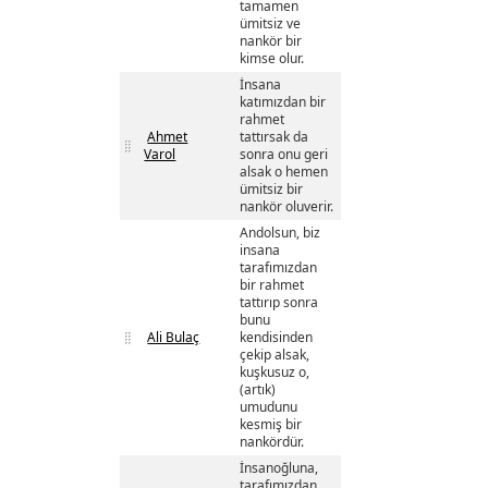
tamamen
ümitsiz ve
nankör bir
kimse olur.
İnsana
katımızdan bir
rahmet
Ahmet
tattırsak da
Varol
sonra onu geri
alsak o hemen
ümitsiz bir
nankör oluverir.
Andolsun, biz
insana
tarafımızdan
bir rahmet
tattırıp sonra
bunu
Ali Bulaç
kendisinden
çekip alsak,
kuşkusuz o,
(artık)
umudunu
kesmiş bir
nankördür.
İnsanoğluna,
tarafımızdan