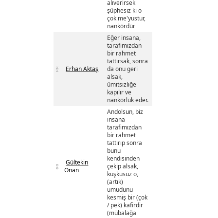
alıverirsek
şüphesiz ki o
çok me'yustur,
nankördür
Eğer insana,
tarafımızdan
bir rahmet
tattırsak, sonra
Erhan Aktaş
da onu geri
alsak,
ümitsizliğe
kapılır ve
nankörlük eder.
Andolsun, biz
insana
tarafımızdan
bir rahmet
tattırıp sonra
bunu
kendisinden
Gültekin
çekip alsak,
Onan
kuşkusuz o,
(artık)
umudunu
kesmiş bir (çok
/ pek) kafirdir
(mübalağa