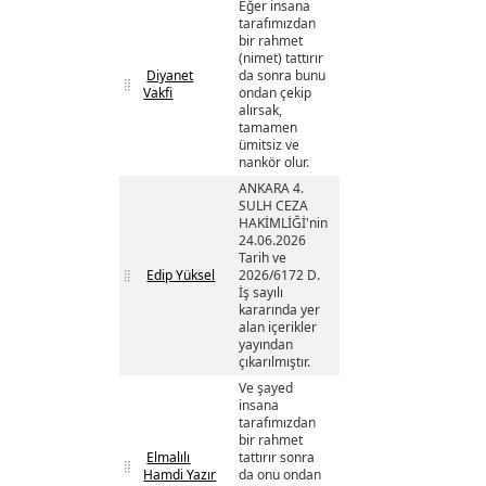
Eğer insana
tarafımızdan
bir rahmet
(nimet) tattırır
Diyanet
da sonra bunu
Vakfi
ondan çekip
alırsak,
tamamen
ümitsiz ve
nankör olur.
ANKARA 4.
SULH CEZA
HAKİMLİĞİ'nin
24.06.2026
Tarih ve
Edip Yüksel
2026/6172 D.
İş sayılı
kararında yer
alan içerikler
yayından
çıkarılmıştır.
Ve şayed
insana
tarafımızdan
bir rahmet
Elmalılı
tattırır sonra
Hamdi Yazır
da onu ondan