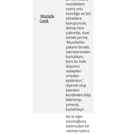
musibetten
sonra onu
esenliğe ve bol
Mustafa
nimetlere
Çevik
kavuştursak,
dönüp bize
şükredip, itaat
etmek yerine,
“Musibetler
yakamı bıraktı,
sıkıntılarımdan
kurtuldum,
beni bu hale
düşüren
sebepleri
ortadan
kaldırdım.”
diyerek olup
bitenleri
kendinden bilip
kibirlenip,
şımarıp,
küstahlaşır.
Ne ki eğer
insanoğluna
katımızdan bir
rahmet tattırır,