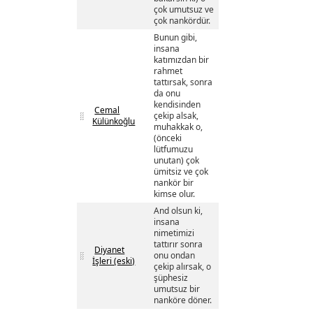
çok umutsuz ve
çok nankördür.
Bunun gibi,
insana
katımızdan bir
rahmet
tattırsak, sonra
da onu
kendisinden
Cemal
çekip alsak,
Külünkoğlu
muhakkak o,
(önceki
lütfumuzu
unutan) çok
ümitsiz ve çok
nankör bir
kimse olur.
And olsun ki,
insana
nimetimizi
tattırır sonra
Diyanet
onu ondan
İşleri (eski)
çekip alırsak, o
şüphesiz
umutsuz bir
nanköre döner.