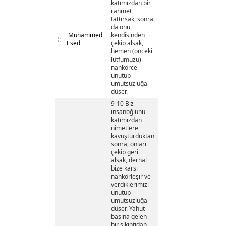
katımızdan bir
rahmet
tattırsak, sonra
da onu
Muhammed
kendisinden
Esed
çekip alsak,
hemen (önceki
lütfumuzu)
nankörce
unutup
umutsuzluğa
düşer.
9-10 Biz
insanoğlunu
katımızdan
nimetlere
kavuşturduktan
sonra, onları
çekip geri
alsak, derhal
bize karşı
nankörleşir ve
verdiklerimizi
unutup
umutsuzluğa
düşer. Yahut
başına gelen
bir sıkıntıdan,