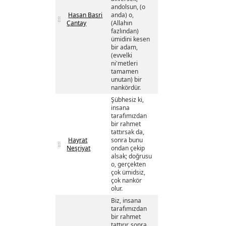
andolsun, (o
Hasan Basri
anda) o,
Çantay
(Allahın
fazlından)
ümidini kesen
bir adam,
(evvelki
ni'metleri
tamamen
unutan) bir
nankördür.
Şübhesiz ki,
insana
tarafımızdan
bir rahmet
tattırsak da,
Hayrat
sonra bunu
Neşriyat
ondan çekip
alsak; doğrusu
o, gerçekten
çok ümidsiz,
çok nankör
olur.
Biz, insana
tarafımızdan
bir rahmet
tattırır, sonra