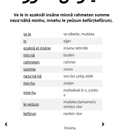
Ve le in ezaknâl insâne minnâ rahmeten summe
neza'nâhâ minhu, innehu le yeûsun kefûr(kefûrun).
ve le
ve elbette, mutlaka
in
eğer
ezaknâ el insâne
insana tattırdık
min-nâ
bizden
rahmeten
rahmet
summe
sonra
neza'nâ-hâ
onu biz çekip aldık
min-hu
ondan
muhakkak ki o, çünkü
inne-hu
o
mutlaka (tamamen)
le yeûsun
ümitsiz olur
kefûrun
nankör olur
İnsana,