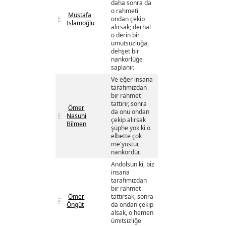
daha sonra da
o rahmeti
Mustafa
ondan çekip
İslamoğlu
alırsak; derhal
o derin bir
umutsuzluğa,
dehşet bir
nankörlüğe
saplanır.
Ve eğer insana
tarafımızdan
bir rahmet
tattırır, sonra
Ömer
da onu ondan
Nasuhi
çekip alırsak
Bilmen
şüphe yok ki o
elbette çok
me'yustur,
nankördür.
Andolsun ki, biz
insana
tarafımızdan
bir rahmet
Ömer
tattırsak, sonra
Öngüt
da ondan çekip
alsak, o hemen
ümitsizliğe