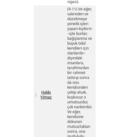
sigası).
(9-11) Ve eğer,
sabreden ve
düzeltmeye
yönelik işleri
yapan kişilerin
–işte bunlar,
bağışlanma ve
büyük ödül
kendileri için
olanlardır–
dışındaki
insanlara,
tarafımızdan
bir rahmet
tattırıp sonra
da onu
kendisinden
Hakkı
çekip alsak,
Yılmaz
kuşkusuz o
umutsuzdur,
çok nankördür.
Ve eğer,
kendisine
dokunan
mutsuzluktan
sonra, ona
mutluluğu