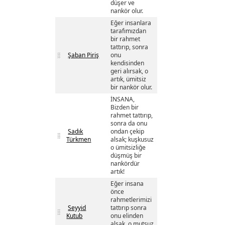
düşer ve
nankör olur.
Eğer insanlara
tarafımızdan
bir rahmet
tattırıp, sonra
Şaban Piriş
onu
kendisinden
geri alırsak, o
artık, ümitsiz
bir nankör olur.
İNSANA,
Bizden bir
rahmet tattırıp,
sonra da onu
Sadık
ondan çekip
Türkmen
alsak; kuşkusuz
o ümitsizliğe
düşmüş bir
nankördür
artık!
Eğer insana
önce
rahmetlerimizi
Seyyid
tattırıp sonra
Kutub
onu elinden
alsak, o mutsuz