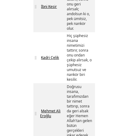
onu geri
İbni Kesir
alırsak;
andolsun ki o,
pek ümitsiz,
pek nankör
olur.
Hiç şüphesiz
insana
nimetimizi
tattırır, sonra
onu ondan
Kadri Çelik
çekip alırsak, o
şüphesiz
umutsuz ve
nankör biri
kesilir.
Doğrusu
insana,
tarafımızdan
bir nimet
tattırıp, sonra
Mehmet Ali
da geri alsak
Eroğlu
eğer Hemen
Allah'tan gelen
bütün
gerçekleri
inkar ederek