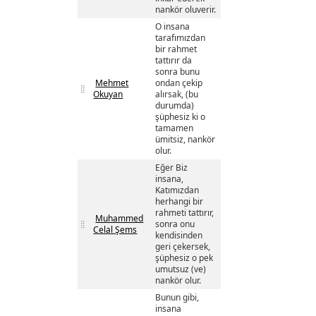
nankör oluverir.
O insana
tarafımızdan
bir rahmet
tattırır da
sonra bunu
Mehmet
ondan çekip
Okuyan
alırsak, (bu
durumda)
şüphesiz ki o
tamamen
ümitsiz, nankör
olur.
Eğer Biz
insana,
Katımızdan
herhangi bir
rahmeti tattırır,
Muhammed
sonra onu
Celal Şems
kendisinden
geri çekersek,
şüphesiz o pek
umutsuz (ve)
nankör olur.
Bunun gibi,
insana