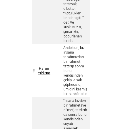
tattırsak,
elbette,
“Kötülükler
benden gitti”
der. Ve
kuşkusuz o,
şımarıktır,
böbürlenen
biridir.
Andolsun, biz
insana
tarafımızdan
bir rahmet
tattırıp sonra
Harun
bunu
Yıldırım
kendisinden
çekip–alsak,
şüphesiz o,
ümidini kesmiş
bir nankör olur.
İnsana bizden
bir rahmet (ve
ni'met) tatdırıb
da sonra bunu
kendisinden
soyub
alıversek,