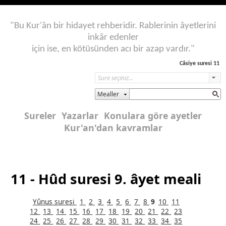
"Bu Kur'ân bir hidayet rehberidir. Rablerinin âyetlerini
inkâr edenler
için ise, en kötüsünden acı bir azap vardır."
Câsiye suresi 11
Mealler
Sureler
Yazarlar
Konulara göre ayetler
Kur'an'dan kavramlar
11 - Hûd suresi 9. âyet meali
Yûnus suresi
1
2
3
4
5
6
7
8
9
10
11
12
13
14
15
16
17
18
19
20
21
22
23
24
25
26
27
28
29
30
31
32
33
34
35