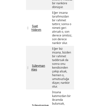
bir nanköre
dönüşür.
Eğer insana
tarafımızdan
bir rahmet
tattırır, sonra o
Suat
nimeti geri
Yıldırım
alırsak o, son
derece ümitsiz,
son derece
nankör olur.
Eğer biz
insana, bizden
bir rahmet
taddırsak da
sonra onu
Süleyman
kendisinden
Ateş
çekip alsak,
hemen o,
umutsuzluğa
düşer, nankör
olur.
İnsana
katımızdan bir
ikramda
bulunsak,
Süleymaniye