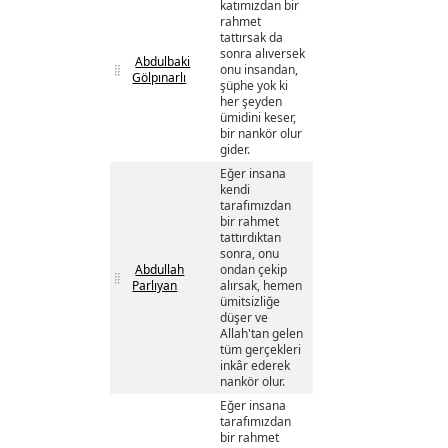
katımızdan bir
rahmet
tattırsak da
sonra alıversek
Abdulbaki
onu insandan,
Gölpınarlı
şüphe yok ki
her şeyden
ümidini keser,
bir nankör olur
gider.
Eğer insana
kendi
tarafımızdan
bir rahmet
tattırdıktan
sonra, onu
Abdullah
ondan çekip
Parlıyan
alırsak, hemen
ümitsizliğe
düşer ve
Allah'tan gelen
tüm gerçekleri
inkâr ederek
nankör olur.
Eğer insana
tarafımızdan
bir rahmet