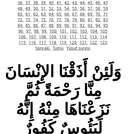
36
37
38
39
40
41
42
43
44
45
46
47
48
49
50
51
52
53
54
55
56
57
58
59
60
61
62
63
64
65
66
67
68
69
70
71
72
73
74
75
76
77
78
79
80
81
82
83
84
85
86
87
88
89
90
91
92
93
94
95
96
97
98
99
100
101
102
103
104
105
106
107
108
109
110
111
112
113
114
115
116
117
118
119
120
121
122
123
Sonraki
Tümü
Yûsuf suresi
وَلَئِنْ أَذَقْنَا الإِنْسَانَ
مِنَّا رَحْمَةً ثُمَّ
نَزَعْنَاهَا مِنْهُ إِنَّهُ
لَيَئُوسٌ كَفُورٌ