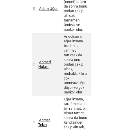
(nimet) tattırır
da sonra bunu
Adem Uğur
ondan çekip
alırsak,
tamamen
ümitsiz ve
nankör olur.
Andolsun ki,
eğer insana
bizden bir
rahmet
tattırsak da
sonra onu
Ahmed
ondan çekip
Hulusi
alsak,
muhakkak ki o
çok
umutsuzluğa
düşer ve çok
nankör olur.
Eğer insana,
tarafımızdan
bir rahmet, bir
nimet tattırır,
sonra da bunu
Ahmet
kendisinden
Tekin
çekip alırsak,