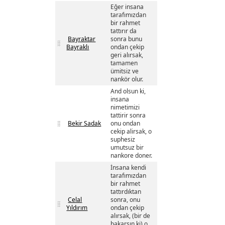
Eğer insana
tarafımızdan
bir rahmet
tattırır da
Bayraktar
sonra bunu
Bayraklı
ondan çekip
geri alırsak,
tamamen
ümitsiz ve
nankör olur.
And olsun ki,
insana
nimetimizi
tattirir sonra
Bekir Sadak
onu ondan
cekip alirsak, o
suphesiz
umutsuz bir
nankore doner.
İnsana kendi
tarafımızdan
bir rahmet
tattırdıktan
Celal
sonra, onu
Yıldırım
ondan çekip
alırsak, (bir de
bakarsın ki) o