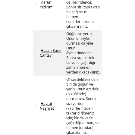
Harun
delillerindendir.
Yıldırım
Sonra sizi topraktan
bir çağırdı mı
hemen
(kabirlerinizden)
çıkıverirsiniz.
Göğün ve yerin.
Onun emriyle,
durması da yine
Onun
Hasan Basri
âyetlerindendir.
Çantay
Sonra sizi bir tek
da'vetle çağırdığı
zaman hemen
yerden çıkacaksınız.
O’nun delillerinden
biri de göğün ve
yerin O’nun emriyle
(bu hâlinde)
durmasıdır. Sonra
Hayrat
sizi yerden
Neşriyat
(kabirlerinizden
tekrar dirilmeniz
için) bir da'vetle
çağırdığı zaman, siz
hemen (oradan)
çıkacaksınız.