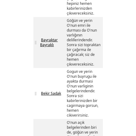
hepiniz hemen
kabirlerinizden
çıkıvereceksiniz.
Göğün ve yerin
O'nun emri ile
durması da O'nun
varlığının
Bayraktar
delillerindendir.
Bayraklı
Sonra sizi topraktan
bir çağırma ile
çağıracak; siz de
hemen
çıkıvereceksiniz.
Gogun ve yerin
O'nun buyrugu ile
ayakta durmasi
O'nun varliginin
belgelerindendir.
Bekir Sadak
Sonra sizi
kabirlerinizden bir
cagirmaya gorsun,
hemen
cikiverirsiniz.
O'nun açık
belgelerinden biri
de, göğün ve yerin