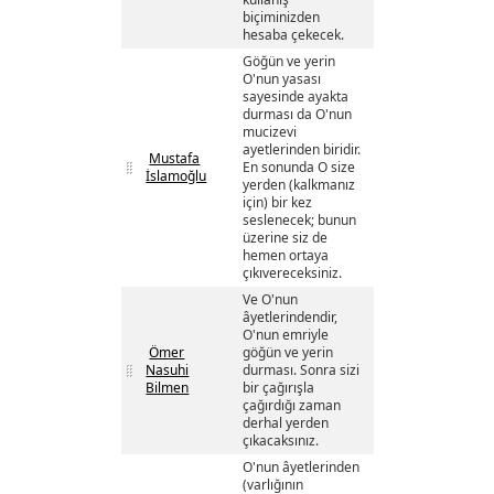
biçiminizden
hesaba çekecek.
Göğün ve yerin
O'nun yasası
sayesinde ayakta
durması da O'nun
mucizevi
ayetlerinden biridir.
Mustafa
En sonunda O size
İslamoğlu
yerden (kalkmanız
için) bir kez
seslenecek; bunun
üzerine siz de
hemen ortaya
çıkıvereceksiniz.
Ve O'nun
âyetlerindendir,
O'nun emriyle
Ömer
göğün ve yerin
Nasuhi
durması. Sonra sizi
Bilmen
bir çağırışla
çağırdığı zaman
derhal yerden
çıkacaksınız.
O'nun âyetlerinden
(varlığının