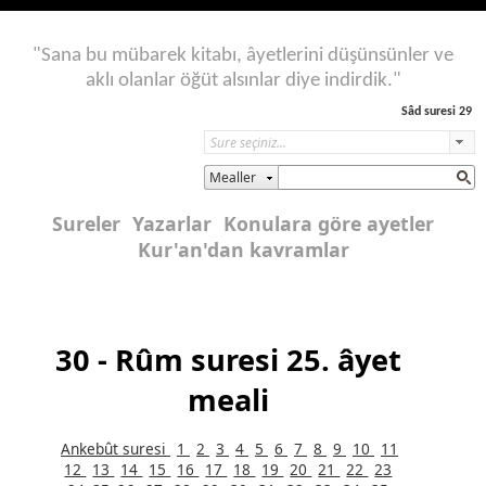
"Sana bu mübarek kitabı, âyetlerini düşünsünler ve
aklı olanlar öğüt alsınlar diye indirdik."
Sâd suresi 29
Mealler
Sureler
Yazarlar
Konulara göre ayetler
Kur'an'dan kavramlar
30 - Rûm suresi 25. âyet
meali
Ankebût suresi
1
2
3
4
5
6
7
8
9
10
11
12
13
14
15
16
17
18
19
20
21
22
23