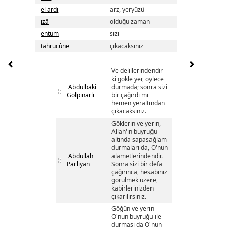
el ardı
arz, yeryüzü
izâ
olduğu zaman
entum
sizi
tahrucûne
çıkacaksınız
Ve delillerindendir
ki gökle yer, öylece
Abdulbaki
durmada; sonra sizi
Gölpınarlı
bir çağırdı mı
hemen yeraltından
çıkacaksınız.
Göklerin ve yerin,
Allah'ın buyruğu
altında sapasağlam
durmaları da, O'nun
Abdullah
alametlerindendir.
Parlıyan
Sonra sizi bir defa
çağırınca, hesabınız
görülmek üzere,
kabirlerinizden
çıkarılırsınız.
Göğün ve yerin
O'nun buyruğu ile
durması da O'nun