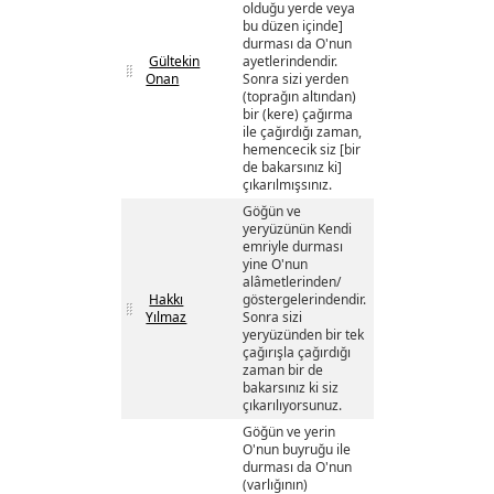
olduğu yerde veya
bu düzen içinde]
durması da O'nun
Gültekin
ayetlerindendir.
Onan
Sonra sizi yerden
(toprağın altından)
bir (kere) çağırma
ile çağırdığı zaman,
hemencecik siz [bir
de bakarsınız ki]
çıkarılmışsınız.
Göğün ve
yeryüzünün Kendi
emriyle durması
yine O'nun
alâmetlerinden/
Hakkı
göstergelerindendir.
Yılmaz
Sonra sizi
yeryüzünden bir tek
çağırışla çağırdığı
zaman bir de
bakarsınız ki siz
çıkarılıyorsunuz.
Göğün ve yerin
O'nun buyruğu ile
durması da O'nun
(varlığının)