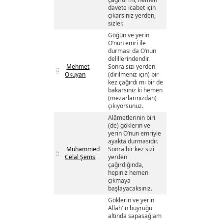
davete icabet için
çıkarsınız yerden,
sizler.
Göğün ve yerin
O’nun emri ile
durması da O’nun
delillerindendir.
Mehmet
Sonra sizi yerden
Okuyan
(dirilmeniz için) bir
kez çağırdı mı bir de
bakarsınız ki hemen
(mezarlarınızdan)
çıkıyorsunuz.
Alâmetlerinin biri
(de) göklerin ve
yerin O’nun emriyle
ayakta durmasıdır.
Muhammed
Sonra bir kez sizi
Celal Şems
yerden
çağırdığında,
hepiniz hemen
çıkmaya
başlayacaksınız.
Göklerin ve yerin
Allah'ın buyruğu
altında sapasağlam