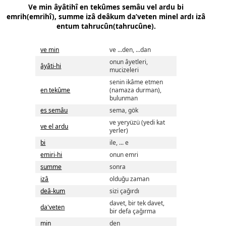
Ve min âyâtihî en tekûmes semâu vel ardu bi
emrih(emrihî), summe izâ deâkum da’veten minel ardı izâ
entum tahrucûn(tahrucûne).
ve min
ve ...den, ...dan
onun âyetleri,
âyâti-hi
mucizeleri
senin ikâme etmen
en tekûme
(namaza durman),
bulunman
es semâu
sema, gök
ve yeryüzü (yedi kat
ve el ardu
yerler)
bi
ile, ... e
emiri-hi
onun emri
summe
sonra
izâ
olduğu zaman
deâ-kum
sizi çağırdı
davet, bir tek davet,
da'veten
bir defa çağırma
min
den