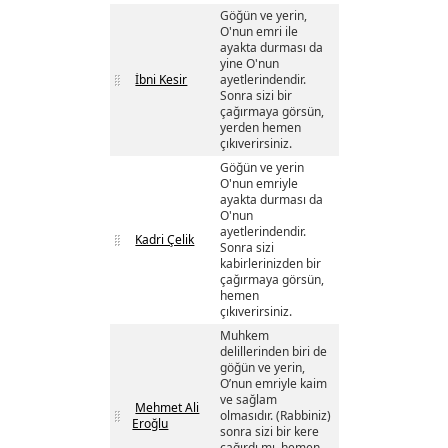
Göğün ve yerin,
O'nun emri ile
ayakta durması da
yine O'nun
İbni Kesir
ayetlerindendir.
Sonra sizi bir
çağırmaya görsün,
yerden hemen
çıkıverirsiniz.
Göğün ve yerin
O'nun emriyle
ayakta durması da
O'nun
ayetlerindendir.
Kadri Çelik
Sonra sizi
kabirlerinizden bir
çağırmaya görsün,
hemen
çıkıverirsiniz.
Muhkem
delillerinden biri de
göğün ve yerin,
O’nun emriyle kaim
ve sağlam
Mehmet Ali
olmasıdır. (Rabbiniz)
Eroğlu
sonra sizi bir kere
çağırdı mı, hemen