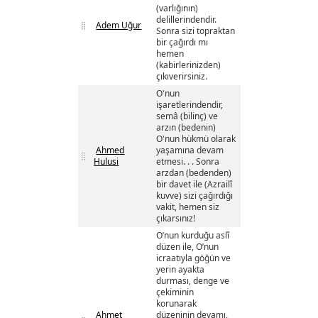
(varlığının)
delillerindendir.
Adem Uğur
Sonra sizi topraktan
bir çağırdı mı
hemen
(kabirlerinizden)
çıkıverirsiniz.
O'nun
işaretlerindendir,
semâ (bilinç) ve
arzın (bedenin)
O'nun hükmü olarak
Ahmed
yaşamına devam
Hulusi
etmesi. . . Sonra
arzdan (bedenden)
bir davet ile (Azrailî
kuvve) sizi çağırdığı
vakit, hemen siz
çıkarsınız!
O’nun kurduğu aslî
düzen ile, O’nun
icraatıyla göğün ve
yerin ayakta
durması, denge ve
çekiminin
korunarak
Ahmet
düzeninin devamı,