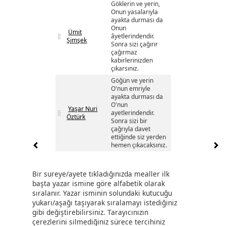
Göklerin ve yerin,
Onun yasalarıyla
ayakta durması da
Onun
Ümit
âyetlerindendir.
Şimşek
Sonra sizi çağırır
çağırmaz
kabirlerinizden
çıkarsınız.
Göğün ve yerin
O'nun emriyle
ayakta durması da
O'nun
Yaşar Nuri
ayetlerindendir.
Öztürk
Sonra sizi bir
çağrıyla davet
ettiğinde siz yerden
hemen çıkacaksınız.
Bir sureye/ayete tıkladığınızda mealler ilk
başta yazar ismine göre alfabetik olarak
sıralanır. Yazar isminin solundaki kutucuğu
yukarı/aşağı taşıyarak sıralamayı istediğiniz
gibi değiştirebilirsiniz. Tarayıcınızın
çerezlerini silmediğiniz sürece tercihiniz