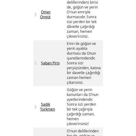
delillerinden) birisi
de, göğün ve yerin
Ömer
O'nun emriyle
Öngüt
durmasıdır. Sonra
sizi yerden bir tek
dâvetle çağırdığı
zaman, hemen
çıkıverirsiniz.
Emri ile göğün ve
yerin ayakta
durması da Onun
işaretlerindendir.
Şaban Piriş
Sonra sizi
yeryüzünden, katına
bir davetle çağırdığı
zaman hemen
çıkarsınız.
Göğün ve yerin
kanunları da O’nun
ayetlerindendir.
Sadık
Sonra sizi yerden
Türkmen
bir tek çağırışla
çağırdığı zaman,
hemen
çıkıverirsiniz!
O'nun delillerinden
biri de, göğün ve