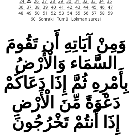
24
25
26
27
28
29
30
31
32
33
34
35
36
37
38
39
40
41
42
43
44
45
46
47
48
49
50
51
52
53
54
55
56
57
58
59
60
Sonraki
Tümü
Lokman suresi
وَمِنْ آيَاتِهِ أَن تَقُومَ
السَّمَاء وَالْأَرْضُ
بِأَمْرِهِ ثُمَّ إِذَا دَعَاكُمْ
دَعْوَةً مِّنَ الْأَرْضِ
إِذَا أَنتُمْ تَخْرُجُونَ