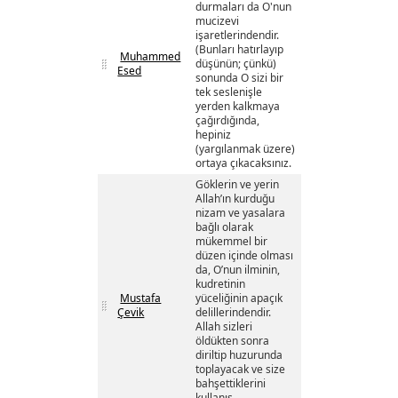
durmaları da O'nun
mucizevi
işaretlerindendir.
(Bunları hatırlayıp
Muhammed
düşünün; çünkü)
Esed
sonunda O sizi bir
tek seslenişle
yerden kalkmaya
çağırdığında,
hepiniz
(yargılanmak üzere)
ortaya çıkacaksınız.
Göklerin ve yerin
Allah’ın kurduğu
nizam ve yasalara
bağlı olarak
mükemmel bir
düzen içinde olması
da, O’nun ilminin,
kudretinin
Mustafa
yüceliğinin apaçık
Çevik
delillerindendir.
Allah sizleri
öldükten sonra
diriltip huzurunda
toplayacak ve size
bahşettiklerini
kullanış