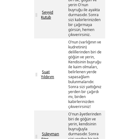
yerin O'nun
buyruğu ile ayakta
Seyyid
durmasıdır. Sonra
Kutub
sizi kabirlerinizden
bir çağırmaya
görsün, hemen
çıkıverirsiniz.
O’nun (varlığının ve
kudretinin)
delillerinden biri de
göğün ve yerin,
Kendisinin buyruğu
ile kaim olmaları,
Suat
belirlenen yerde
Yıldırım
sapasağlam
bulunmalarıdır.
Sonra sizi yattığınız
yerden bir çağırdı
mı, birden
kabirlerinizden
çıkıverirsiniz!
O'nun âyetlerinden
biri de göğün ve
yerin, kendisinin
buyruğuyla
Süleyman
durmasıdır. Sonra
Ateş
sizi yerden bir tek