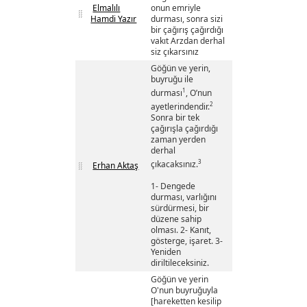
Elmalılı
onun emriyle
Hamdi Yazır
durması, sonra sizi
bir çağırış çağırdığı
vakıt Arzdan derhal
siz çıkarsınız
Göğün ve yerin,
buyruğu ile
1
durması
, O’nun
2
ayetlerindendir.
Sonra bir tek
çağırışla çağırdığı
zaman yerden
derhal
3
çıkacaksınız.
Erhan Aktaş
1- Dengede
durması, varlığını
sürdürmesi, bir
düzene sahip
olması. 2- Kanıt,
gösterge, işaret. 3-
Yeniden
diriltileceksiniz.
Göğün ve yerin
O'nun buyruğuyla
[hareketten kesilip