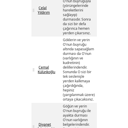
O'nun buyruğuyla
(yörüngelerinde
Celal
hareketlerini
Yıldırım
sağlayıp)
durmasıdır. Sonra
da sizi bir defa
çağırınca hemen
yerden çıkarsınız.
Göklerin ve yerin
O'nun buyruğu
altında sapasağlam
durması da O'nun
(varlığının ve
kudretinin)
Cemal
delillerindendir.
Külünkoğlu
Sonunda O sizi bir
tek seslenişle
yerden kalkmaya
çağırdığında,
hepiniz
(yargılanmak üzere)
ortaya çıkacaksınız.
Göğün ve yerin
O'nun buyruğu ile
ayakta durması
O'nun varlığının
Diyanet
belgelerindendir.