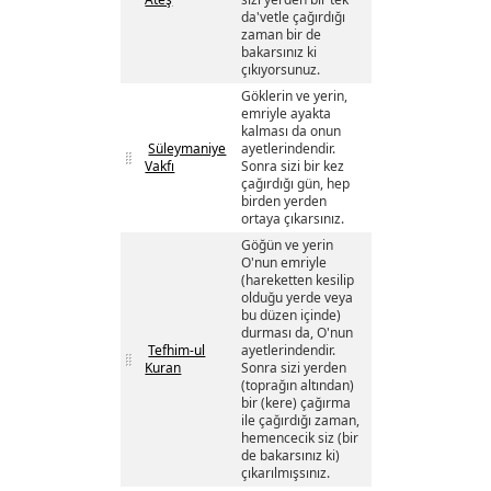
da'vetle çağırdığı
zaman bir de
bakarsınız ki
çıkıyorsunuz.
Göklerin ve yerin,
emriyle ayakta
kalması da onun
Süleymaniye
ayetlerindendir.
Vakfı
Sonra sizi bir kez
çağırdığı gün, hep
birden yerden
ortaya çıkarsınız.
Göğün ve yerin
O'nun emriyle
(hareketten kesilip
olduğu yerde veya
bu düzen içinde)
durması da, O'nun
Tefhim-ul
ayetlerindendir.
Kuran
Sonra sizi yerden
(toprağın altından)
bir (kere) çağırma
ile çağırdığı zaman,
hemencecik siz (bir
de bakarsınız ki)
çıkarılmışsınız.