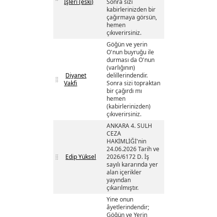
İşleri (eski)
Sonra sizi
kabirlerinizden bir
çağırmaya görsün,
hemen
çıkıverirsiniz.
Göğün ve yerin
O'nun buyruğu ile
durması da O'nun
(varlığının)
Diyanet
delillerindendir.
Vakfi
Sonra sizi topraktan
bir çağırdı mı
hemen
(kabirlerinizden)
çıkıverirsiniz.
ANKARA 4. SULH
CEZA
HAKİMLİĞİ'nin
24.06.2026 Tarih ve
Edip Yüksel
2026/6172 D. İş
sayılı kararında yer
alan içerikler
yayından
çıkarılmıştır.
Yine onun
âyetlerindendir;
Göğün ve Yerin