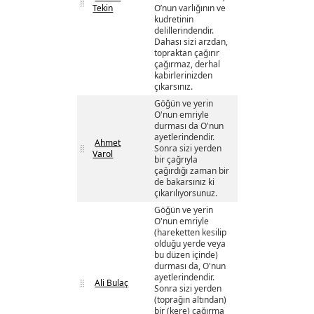
Tekin
O’nun varlığının ve
kudretinin
delillerindendir.
Dahası sizi arzdan,
topraktan çağırır
çağırmaz, derhal
kabirlerinizden
çıkarsınız.
Göğün ve yerin
O'nun emriyle
durması da O'nun
ayetlerindendir.
Ahmet
Sonra sizi yerden
Varol
bir çağrıyla
çağırdığı zaman bir
de bakarsınız ki
çıkarılıyorsunuz.
Göğün ve yerin
O'nun emriyle
(hareketten kesilip
olduğu yerde veya
bu düzen içinde)
durması da, O'nun
ayetlerindendir.
Ali Bulaç
Sonra sizi yerden
(toprağın altından)
bir (kere) çağırma