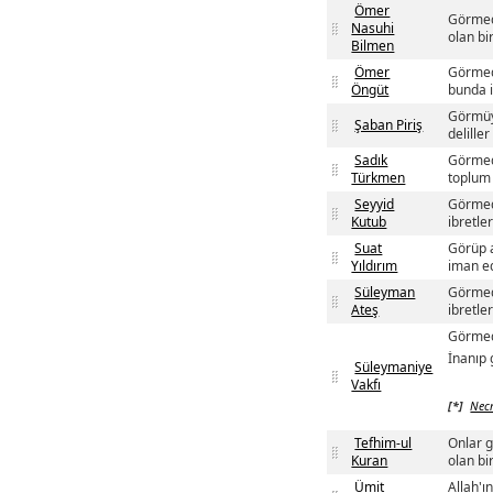
Ömer
Görmedi
Nasuhi
olan bir
Bilmen
Ömer
Görmedi
Öngüt
bunda i
Görmüyo
Şaban Piriş
deliller
Sadık
Görmedi
Türkmen
toplum 
Seyyid
Görmedi
Kutub
ibretler
Suat
Görüp a
Yıldırım
iman ed
Süleyman
Görmedi
Ateş
ibretler
Görmedi
İnanıp 
Süleymaniye
Vakfı
[*]
Nec
Tefhim-ul
Onlar g
Kuran
olan bi
Ümit
Allah'ı