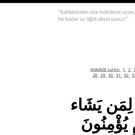
"Rabbinizden size indirilene uyun
Ne kadar az öğüt alıyorsunuz!"
Ankebût suresi
1
2
28
29
30
31
32
3
قَ لِمَن يَشَاء
ٍ يُؤْمِنُونَ