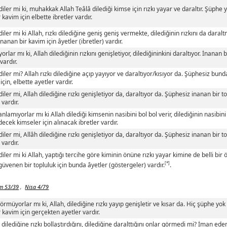
ler mi ki, muhakkak Allah Teâlâ dilediği kimse için rızkı yayar ve daraltır. Şüphe
 kavim için elbette ibretler vardır.
ler mi ki Allah, rızkı dilediğine geniş geniş vermekte, dilediğinin rızkını da daralt
nanan bir kavim için âyetler (ibretler) vardır.
rlar mı ki, Allah dilediğinin rızkını genişletiyor, dilediğininkini daraltıyor. İnanan
 vardır.
ler mi? Allah rızkı dilediğine açıp yayıyor ve daraltıyor/kısıyor da. Şüphesiz bun
için, elbette ayetler vardır.
ler mi, Allah dilediğine rızkı genişletiyor da, daraltıyor da. Şüphesiz inanan bir 
 vardır.
nlamıyorlar mı ki Allah dilediği kimsenin nasibini bol bol verir, dilediğinin nasibini
ecek kimseler için alınacak ibretler vardır.
ler mi, Allâh dilediğine rızkı genişletiyor da, daraltıyor da. Şüphesiz inanan bir 
 vardır.
ler mi ki Allah, yaptığı tercihe göre kiminin önüne rızkı yayar kimine de belli bir ö
[*]
güvenen bir topluluk için bunda âyetler (göstergeler) vardır.
.
m 53/39
,
Nisa 4/79
örmüyorlar mı ki, Allah, dilediğine rızkı yayıp genişletir ve kısar da. Hiç şüphe y
r kavim için gerçekten ayetler vardır.
n dilediğine rızkı bollaştırdığını, dilediğine daralttığını onlar görmedi mi? İman eden