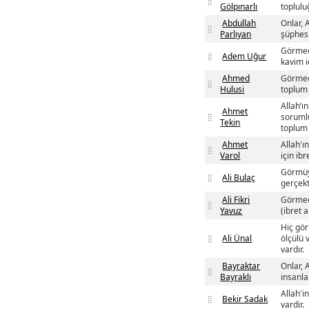
Gölpınarlı
toplulu
Abdullah
Onlar, 
Parlıyan
şüphesi
Görmedi
Adem Uğur
kavim i
Ahmed
Görmedi
Hulusi
toplum 
Allah’ı
Ahmet
sorumlu
Tekin
toplum 
Ahmet
Allah'ı
Varol
için ibr
Görmüyo
Ali Bulaç
gerçekt
Ali Fikri
Görmedi
Yavuz
(ibret 
Hiç gör
Ali Ünal
ölçülü 
vardır.
Bayraktar
Onlar, 
Bayraklı
insanla
Allah'i
Bekir Sadak
vardir.