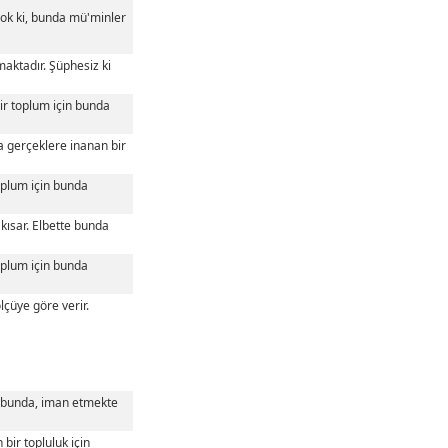
 yok ki, bunda mü'minler
maktadır. Şüphesiz ki
 bir toplum için bunda
da gerçeklere inanan bir
toplum için bunda
 kısar. Elbette bunda
toplum için bunda
lçüye göre verir.
ok bunda, iman etmekte
 bir topluluk için