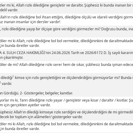
er mi ki, Allah rızkı dilediğine genişletir ve daraltır. Şüphesiz ki bunda inanan bir m
delil vardır.
Allah'ın rızkı dilediğine bol ihsan ettiğini, dilediğine ölçülü ve idareli verdiğini gö
z inanan insanlar için dersler vardır!
n, rızkı dilediğine yayıp bir ölçüye göre verdiğini görmezler mi? Doğrusu bunda, in
ler mi ki Allah, rızkı dilediğine bol bol vermekte, dilediğininkini de daraltmaktadır
çin bunda ibretler vardır.
4. SULH CEZA HAKİMLİĞİ'nin 24.06.2026 Tarih ve 2026/6172 D. İş sayılı kararınd
n çıkarılmıştır.
ler de mi? Allah dilediğine rızkı serer hem de sıkar, şübhesiz bunda iyman edece
1
 dilediği
kimse için rızkı genişlettiğini ve ölçülendirdiğini görmüyorlar mı? Bunda 
2
vardır.
n Gördüğü. 2- Göstergeler, belgeler, kanıtlar.
rlar mı ki, Tanrı dilediğine rızkı yayar / genişletir veya kısar / daraltır / kısıtlar
im için gerçekten ayetler vardır.
şüphesiz Allah'ın dilediği kimseye rızkı serdiğini ve ölçülendirdiğini de mi görmed
ecek bir toplum için alâmetler/ göstergeler vardır.
ler mi ki Allah, rızkı dilediğine bol bol vermekte, dilediğininkini de daraltmaktadır
çin bunda ibretler vardır.