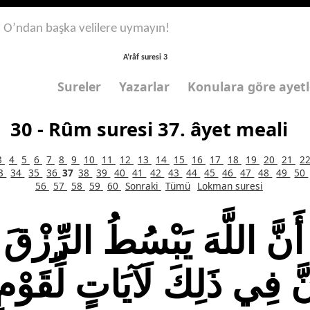
. O’ndan başka velilere uymayın!
A’râf suresi 3
Sureler
Yazarlar
Konulara göre ayetl
30 - Rûm suresi 37. âyet meali
3
4
5
6
7
8
9
10
11
12
13
14
15
16
17
18
19
20
21
2
3
34
35
36
37
38
39
40
41
42
43
44
45
46
47
48
49
50
56
57
58
59
60
Sonraki
Tümü
Lokman suresi
ا أَنَّ اللَّهَ يَبْسُطُ الرِّزْ
ِنَّ فِي ذَلِكَ لَآيَاتٍ لِّقَوْم