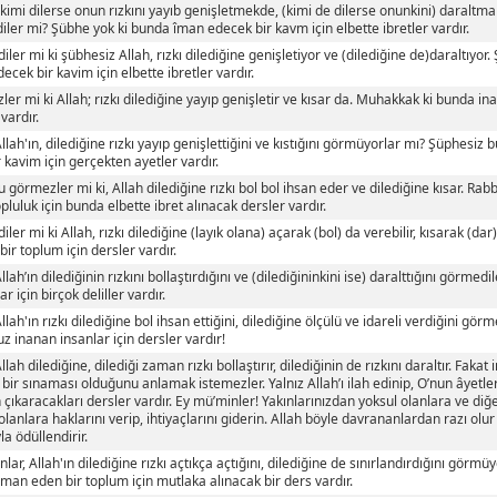
 kimi dilerse onun rızkını yayıb genişletmekde, (kimi de dilerse onunkini) daralt
ler mi? Şübhe yok ki bunda îman edecek bir kavm için elbette ibretler vardır.
ler mi ki şübhesiz Allah, rızkı dilediğine genişletiyor ve (dilediğine de)daraltıyor
ecek bir kavim için elbette ibretler vardır.
er mi ki Allah; rızkı dilediğine yayıp genişletir ve kısar da. Muhakkak ki bunda in
vardır.
Allah'ın, dilediğine rızkı yayıp genişlettiğini ve kıstığını görmüyorlar mı? Şüphesi
r kavim için gerçekten ayetler vardır.
görmezler mi ki, Allah dilediğine rızkı bol bol ihsan eder ve dilediğine kısar. Rab
pluluk için bunda elbette ibret alınacak dersler vardır.
ler mi ki Allah, rızkı dilediğine (layık olana) açarak (bol) da verebilir, kısarak (da
bir toplum için dersler vardır.
Allah’ın dilediğinin rızkını bollaştırdığını ve (dilediğininkini ise) daralttığını görme
r için birçok deliller vardır.
Allah'ın rızkı dilediğine bol ihsan ettiğini, dilediğine ölçülü ve idareli verdiğini gö
z inanan insanlar için dersler vardır!
llah dilediğine, dilediği zaman rızkı bollaştırır, dilediğinin de rızkını daraltır. Faka
n bir sınaması olduğunu anlamak istemezler. Yalnız Allah’ı ilah edinip, O’nun âyetl
çıkaracakları dersler vardır. Ey mü’minler! Yakınlarınızdan yoksul olanlara ve diğ
olanlara haklarını verip, ihtiyaçlarını giderin. Allah böyle davrananlardan razı olur 
la ödüllendirir.
nlar, Allah'ın dilediğine rızkı açtıkça açtığını, dilediğine de sınırlandırdığını görm
man eden bir toplum için mutlaka alınacak bir ders vardır.