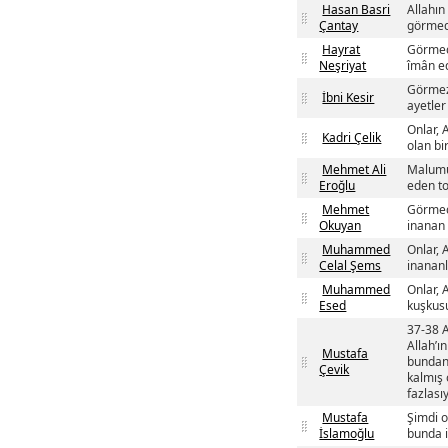
Hasan Basri
Allahın
Çantay
görmedi
Hayrat
Görmedi
Neşriyat
îmân ed
Görmezl
İbni Kesir
ayetler 
Onlar, 
Kadri Çelik
olan bi
Mehmet Ali
Malumu 
Eroğlu
eden to
Mehmet
Görmedi
Okuyan
inanan 
Muhammed
Onlar, 
Celal Şems
inananla
Muhammed
Onlar, 
Esed
kuşkusu
37-38 A
Allah’ı
Mustafa
bundan 
Çevik
kalmış 
fazlasıy
Mustafa
Şimdi o
İslamoğlu
bunda i