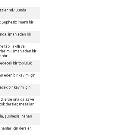
rmezler mi? Bunda
. Şüphesiz imanlı bir
bunda, iman eden bir
e tâbi, akıllı ve
rlar mı? İman eden bir
rdır.
 edecek bir topluluk
an eden bir kavim için
ecek bir kavim için
 dilerse ona da az ve
çok dersler, mesajlar
unda, şüphesiz inanan
ananlar icin dersler