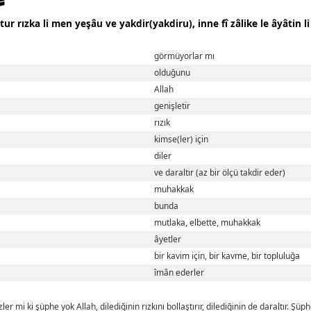
ur rızka li men yeşâu ve yakdir(yakdiru), inne fî zâlike le âyâtin
görmüyorlar mı
olduğunu
Allah
genişletir
rızık
kimse(ler) için
diler
ve daraltır (az bir ölçü takdir eder)
muhakkak
bunda
mutlaka, elbette, muhakkak
âyetler
bir kavim için, bir kavme, bir topluluğa
îmân ederler
er mi ki şüphe yok Allah, dilediğinin rızkını bollaştırır, dilediğinin de daraltır. Şü