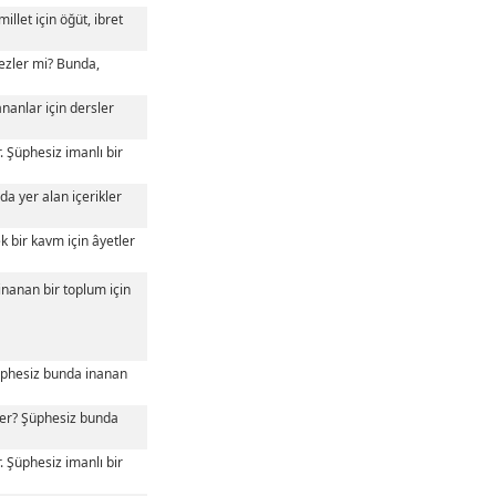
illet için öğüt, ibret
rmezler mi? Bunda,
ananlar için dersler
. Şüphesiz imanlı bir
a yer alan içerikler
k bir kavm için âyetler
inanan bir toplum için
. Şüphesiz bunda inanan
iler? Şüphesiz bunda
. Şüphesiz imanlı bir