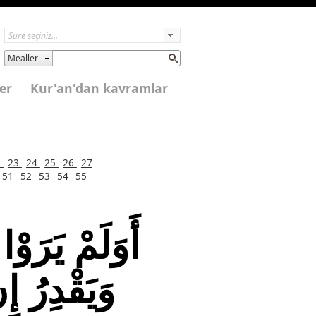
Mealler
er
Kur'an'dan kavramlar
2
23
24
25
26
27
51
52
53
54
55
أَوَلَمْ يَرَوْ
وَيَقْدِرُ إ