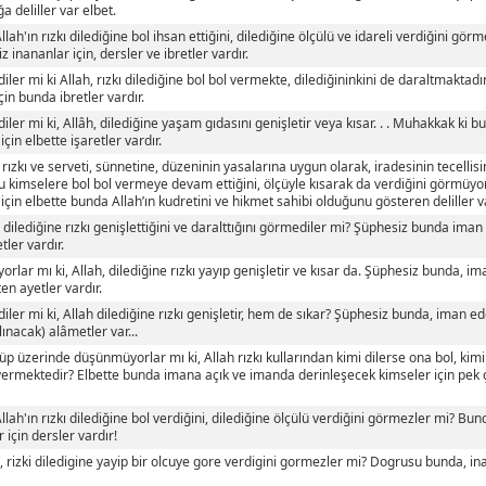
ğa deliller var elbet.
Allah'ın rızkı dilediğine bol ihsan ettiğini, dilediğine ölçülü ve idareli verdiğini gö
z inananlar için, dersler ve ibretler vardır.
ler mi ki Allah, rızkı dilediğine bol bol vermekte, dilediğininkini de daraltmaktadır
çin bunda ibretler vardır.
ler mi ki, Allâh, dilediğine yaşam gıdasını genişletir veya kısar. . . Muhakkak ki 
için elbette işaretler vardır.
n rızkı ve serveti, sünnetine, düzeninin yasalarına uygun olarak, iradesinin tecellisin
 kimselere bol bol vermeye devam ettiğini, ölçüyle kısarak da verdiğini görmüyo
için elbette bunda Allah’ın kudretini ve hikmet sahibi olduğunu gösteren deliller va
n dilediğine rızkı genişlettiğini ve daralttığını görmediler mi? Şüphesiz bunda iman
etler vardır.
rlar mı ki, Allah, dilediğine rızkı yayıp genişletir ve kısar da. Şüphesiz bunda, im
en ayetler vardır.
ler mi ki, Allah dilediğine rızkı genişletir, hem de sıkar? Şüphesiz bunda, iman ed
alınacak) alâmetler var...
üp üzerinde düşünmüyorlar mı ki, Allah rızkı kullarından kimi dilerse ona bol, kimi
vermektedir? Elbette bunda imana açık ve imanda derinleşecek kimseler için pek 
Allah'ın rızkı dilediğine bol verdiğini, dilediğine ölçülü verdiğini görmezler mi? B
r için dersler vardır!
n, rizki diledigine yayip bir olcuye gore verdigini gormezler mi? Dogrusu bunda, in