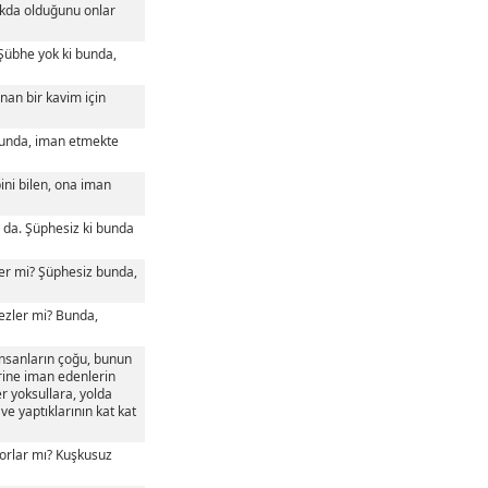
makda olduğunu onlar
. Şübhe yok ki bunda,
anan bir kavim için
z bunda, iman etmekte
bini bilen, ona iman
r) da. Şüphesiz ki bunda
diler mi? Şüphesiz bunda,
rmezler mi? Bunda,
t insanların çoğu, bunun
erine iman edenlerin
er yoksullara, yolda
ve yaptıklarının kat kat
üyorlar mı? Kuşkusuz