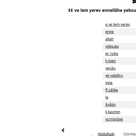
EE ve lem yerev ennellâhe yebsut
e ve lem yerev
enne
allah
yebsutu
er rızka
li men
yeşâu
ve yakdiru
inne
fî zâlike
le
âyâtin
li kavmin
yu'minûne
Abdulbaki
Görmezl