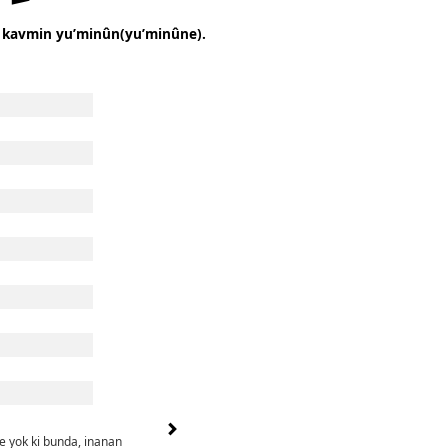
 li kavmin yu’minûn(yu’minûne).
phe yok ki bunda, inanan