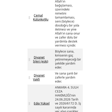
Allah'ın
bağışlaması,
üzerindeki
nimetini
Cemal
tamamlaması,
Külünkoğlu
seni (böylece)
dosdoğru bir yola
iletmesi ve yine
Allah'ın sana onur
ve zafer dolu bir
yardımla destek
vermesi içindir.
Böylece sana,
kimsenin güç
Diyanet
yetiremeyeceği bir
İşleri (eski)
şekilde yardım
eder.
Ve sana şanlı bir
Diyanet
zaferle yardım
Vakfi
eder.
ANKARA 4. SULH
CEZA
HAKİMLİĞİ'nin
24.06.2026 Tarih
Edip Yüksel
ve 2026/6172 D. İş
sayılı kararında
yer alan içerikler