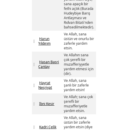
sana apaçık bir
fethi açtık (Burada
Hudeybiye Barış
Antlaşması ve
Rıdvan Bitati'nden
bahsedilmektedir).
Ve Allah, sana
Harun
üstün ve onurlu bir
Yıldırım
zaferle yardım
etsin.
Ve Allahın sana
çok şerefli bir
Hasan Basri
muzafferiyyetle
Çantay
yardım etmesi için
(dir).
Ve Allah, sana
Hayrat
şanlı bir zaferle
Neşriyat
yardım etsin!
Ve Allah; sana çok
şerefli bir
İbni Kesir
muzafferiyetle
yardım etsin.
Ve Allah, sana
üstün bir zaferle
Kadri Çelik
yardım etsin (diye