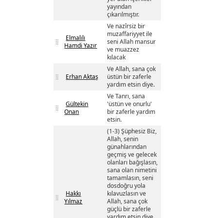
yayından
çıkarılmıştır.
Ve nazîrsiz bir
muzaffariyyet ile
Elmalılı
seni Allah mansur
Hamdi Yazır
ve muazzez
kılacak
Ve Allah, sana çok
Erhan Aktaş
üstün bir zaferle
yardım etsin diye.
Ve Tanrı, sana
Gültekin
'üstün ve onurlu'
Onan
bir zaferle yardım
etsin.
(1-3) Şüphesiz Biz,
Allah, senin
günahlarından
geçmiş ve gelecek
olanları bağışlasın,
sana olan nimetini
tamamlasın, seni
dosdoğru yola
Hakkı
kılavuzlasın ve
Yılmaz
Allah, sana çok
güçlü bir zaferle
yardım etsin diye,