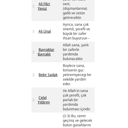
Ali Fikri
seni,
Yavuz
(düşmanlarına)
galib ve üstün
getirecektir.
Ayrıca, sana çok
önemli, şerefli ve
Ali Ünal
büyük bir zafer
ihsan buyursun –
Allah sana, şanlı
Bayraktar
bir zaferle
Bayraklı
yardımda
bulunacaktır.
Boylece sana,
kimsenin guc
Bekir Sadak
yetiremiyecegi bir
sekilde yardim
eder.
Ve Allah'ın sana
çok şerefli, çok
Celal
parlak bir
Yıldırım
yardımda
bulunması içindir.
(2-3) Bu, senin
geçmiş ve gelecek
bütün günahlarını