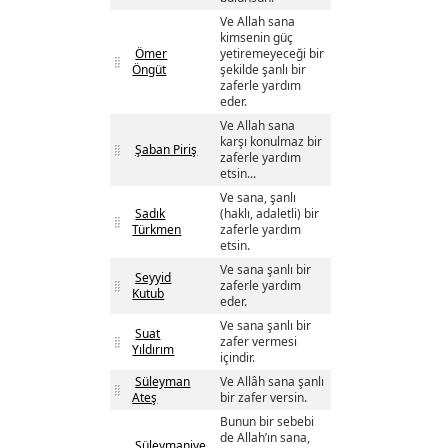
Ve Allah sana
kimsenin güç
Ömer
yetiremeyeceği bir
Öngüt
şekilde şanlı bir
zaferle yardım
eder.
Ve Allah sana
karşı konulmaz bir
Şaban Piriş
zaferle yardım
etsin...
Ve sana, şanlı
Sadık
(haklı, adaletli) bir
Türkmen
zaferle yardım
etsin.
Ve sana şanlı bir
Seyyid
zaferle yardım
Kutub
eder.
Ve sana şanlı bir
Suat
zafer vermesi
Yıldırım
içindir.
Süleyman
Ve Allâh sana şanlı
Ateş
bir zafer versin.
Bunun bir sebebi
de Allah’ın sana,
Süleymaniye