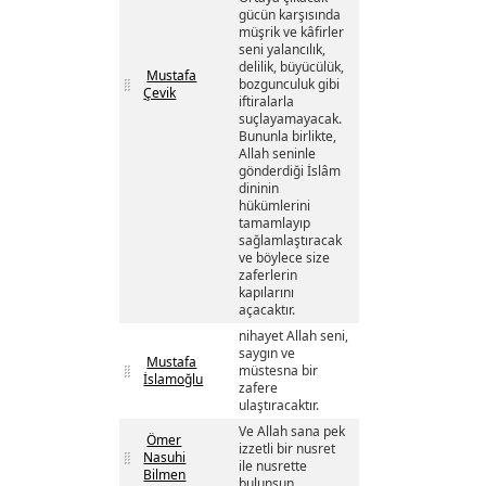
gücün karşısında
müşrik ve kâfirler
seni yalancılık,
delilik, büyücülük,
Mustafa
bozgunculuk gibi
Çevik
iftiralarla
suçlayamayacak.
Bununla birlikte,
Allah seninle
gönderdiği İslâm
dininin
hükümlerini
tamamlayıp
sağlamlaştıracak
ve böylece size
zaferlerin
kapılarını
açacaktır.
nihayet Allah seni,
saygın ve
Mustafa
müstesna bir
İslamoğlu
zafere
ulaştıracaktır.
Ve Allah sana pek
Ömer
izzetli bir nusret
Nasuhi
ile nusrette
Bilmen
bulunsun.