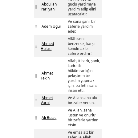
Abdullah
güçlü yardımıyla
Parlıyan
yardım edip elini
uzatacaktır.
Ve sana şanlı bir
Adem Uğur
zaferle yardım
eder.
Allâh seni
Ahmed
benzersiz, karşı
Hulusi
konulmaz bir
zafere erdirir!
Allah, itibarlı, şanlı,
kudretli,
hükümranlığını
Ahmet
pekiştiren bir
Tekin
yardım yapmak
için, bu fethi sana
ihsan etti.
Ahmet
Ve Allah sana ulu
Varol
bir zafer versin.
Ve Allah, sana
'üstün ve onurlu'
Ali Bulaç
bir zaferle yardım
etsin.
Ve emsalsiz bir
zafer ile Allah,