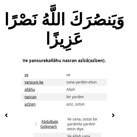
وَيَنصُرَكَ اللَّهُ نَصْرًا
عَزِيزًا
Ve yansurekallâhu nasran azîzâ(azîzen).
ve
ve
yansure-ke
sana yardım etsin
allâhu
Allah
nasran
bir yardım
azîzen
aziz, üstün
Ve sana, üstün bir
Abdulbaki
yardımla yardım
Gölpınarlı
etsin diye.
Ve Allah sana