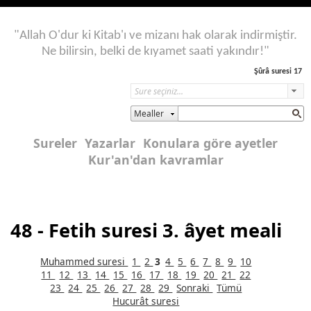
"Allah O'dur ki Kitab'ı ve mizanı hak olarak indirmiştir.
Ne bilirsin, belki de kıyamet saati yakındır!"
Şûrâ suresi 17
Mealler
Sureler
Yazarlar
Konulara göre ayetler
Kur'an'dan kavramlar
48 - Fetih suresi 3. âyet meali
Muhammed suresi
1
2
3
4
5
6
7
8
9
10
11
12
13
14
15
16
17
18
19
20
21
22
23
24
25
26
27
28
29
Sonraki
Tümü
Hucurât suresi