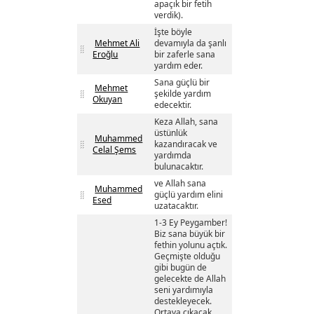
apaçık bir fetih
verdik).
İşte böyle
Mehmet Ali
devamıyla da şanlı
Eroğlu
bir zaferle sana
yardım eder.
Sana güçlü bir
Mehmet
şekilde yardım
Okuyan
edecektir.
Keza Allah, sana
üstünlük
Muhammed
kazandıracak ve
Celal Şems
yardımda
bulunacaktır.
ve Allah sana
Muhammed
güçlü yardım elini
Esed
uzatacaktır.
1-3 Ey Peygamber!
Biz sana büyük bir
fethin yolunu açtık.
Geçmişte olduğu
gibi bugün de
gelecekte de Allah
seni yardımıyla
destekleyecek.
Ortaya çıkacak