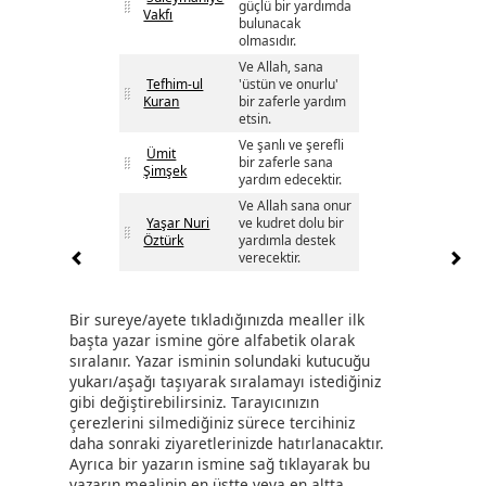
güçlü bir yardımda
Vakfı
bulunacak
olmasıdır.
Ve Allah, sana
Tefhim-ul
'üstün ve onurlu'
Kuran
bir zaferle yardım
etsin.
Ve şanlı ve şerefli
Ümit
bir zaferle sana
Şimşek
yardım edecektir.
Ve Allah sana onur
Yaşar Nuri
ve kudret dolu bir
Öztürk
yardımla destek
verecektir.
Bir sureye/ayete tıkladığınızda mealler ilk
başta yazar ismine göre alfabetik olarak
sıralanır. Yazar isminin solundaki kutucuğu
yukarı/aşağı taşıyarak sıralamayı istediğiniz
gibi değiştirebilirsiniz. Tarayıcınızın
çerezlerini silmediğiniz sürece tercihiniz
daha sonraki ziyaretlerinizde hatırlanacaktır.
Ayrıca bir yazarın ismine sağ tıklayarak bu
yazarın mealinin en üstte veya en altta