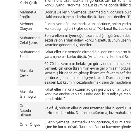
Ellerini ona uzatmadıklarını görünce, tavırları tuhafına 
Kadri Çelik
korku uyandı. “Korkma, biz Lut kavmine gönderildik” de
Mehmet Ali
Doğrusu ellerinin yemeğe uzanmadığını görünce bu 
Eroğlu
Haklarında içine bir korku düştü. "Korkma" dediler. "B
Mehmet
Ellerini yemeğe uzatmadıklarını görünce, onları yadır
Okuyan
korku düşmüştü. (Elçiler de ona) “Korkma! Biz Lut kav
Sonra ellerinin (yemeğe) uzanmadığını görünce, (dost
Muhammed
sezdi ve onlardan dolayı korku hissetti. (Bunun üzerin
Celal Şems
kavmine gönderildik,” dediler.
Muhammed
Fakat ellerinin yemeğe gitmediğini görünce onların bu 
Esed
yana içine bir korku düştü. (Ama) onlar: "Korkma! Biz 
69-70 Lût kavminin helaki için görevlendirilen melekle
vermek için önce İbrahim’in evine gelip misafir oldula
Mustafa
kızarmış bir dana eti çıkarıp ikram etti fakat misafirl
Çevik
görünce, şüphelenip endişeye kapıldı. Durumu gören e
esasen Lût kavmini cezalandırmak, seni de müjdelemek 
Fakat ellerinin ona uzanmadığını görünce onları yadır
Mustafa
korku ve endişe kapladı. Onlar dedi ki: "Endişeye maha
İslamoğlu
gönderildik!"
Ömer
Vaktâ ki, onların ellerini ona uzatmadıklarını gördü. 
Nasuhi
gizlice korkar oldu. Dediler ki: «Korkma, biz muhakka
Bilmen
Ellerini yemeğe uzatmadıklarını görünce, durumların
Ömer Öngüt
içine bir korku düştü. “Korkma! Biz Lut kavmine gönderi