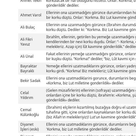
Ahmet Tekin
korkulacak bir hal olduğunu hissetti. Onlar:'Korkma, b
gönderildik' dediler.
Ellerinin ona uzanmadığını görünce durumlarından ho
Ahmet Varol
bir korku düştü. Onlar: 'Korkma. Biz Lut kavmine gönder
Ellerinin ona uzanmadığını görünce (İbrahim durumda
Ali Bulaç
korku düştü. Dediler ki: "Korkma. Biz Lut kavmine gönd
İbrahîm, ellerinin, getirilen bu yemeğe uzanmadığını 
Ali Fikri
kendilerinden bir nevi korku duydu. Onlar: “- Korkma
Yavuz
melekleriz. Azap için) lût kavmine gönderildik.” dediler
Fakat ellerinin yemeğe uzanmadığını görünce, onların
Ali Ünal
bir kuşku düştü. “Korkma!” dediler, “biz, Lût kavmi için 
Bayraktar
Yemeğe ellerini uzatmadıklarını görünce, onları yadırg
Bayraklı
korku girdi. “Korkma! Biz melekleriz; Lût kavmine gönde
Ellerini ona uzatmadiklarini gorunce, durumlarini beg
Bekir Sadak
«Korkma, biz Lut milletine gonderildik» dediler.
(Gelen müsafirlerin) ellerinin (sofraya) uzanmadığını
Celal
onlardan içine bir korku düştü, ibrahim'e: «Korkma, ş
Yıldırım
gönderildik» dediler.
(İbrahim) elçilerin kızartılmış buzağıya doğru el uzat
Cemal
tuhafına gitti, içine onlardan kaynaklanan bir korku d
Külünkoğlu
(biz Allah'ın melekleriyiz)! Lut'un kavmine gönderildik”
Diyanet
Ellerini ona uzatmadıklarını görünce, durumlarını beğ
İşleri (eski)
'Korkma, biz Lut milletine gönderildik' dediler.