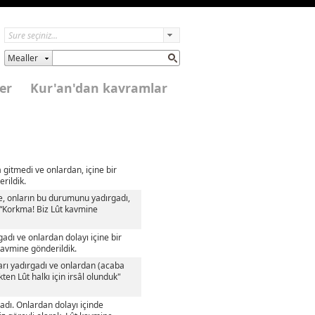
Mealler
er
Kur'an'dan kavramlar
gitmedi ve onlardan, içine bir
rildik.
e, onların bu durumunu yadırgadı,
 “Korkma! Biz Lût kavmine
adı ve onlardan dolayı içine bir
 kavmine gönderildik.
ları yadırgadı ve onlardan (acaba
en Lût halkı için irsâl olunduk"
adı. Onlardan dolayı içinde