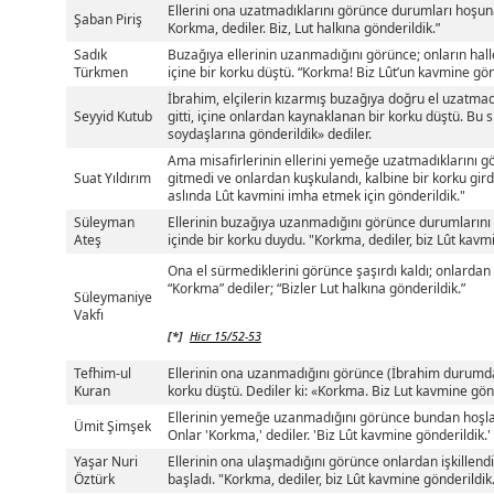
Ellerini ona uzatmadıklarını görünce durumları hoşuna 
Şaban Piriş
Korkma, dediler. Biz, Lut halkına gönderildik.”
Sadık
Buzağıya ellerinin uzanmadığını görünce; onların hal
Türkmen
içine bir korku düştü. “Korkma! Biz Lût’un kavmine gönd
İbrahim, elçilerin kızarmış buzağıya doğru el uzatmad
Seyyid Kutub
gitti, içine onlardan kaynaklanan bir korku düştü. Bu 
soydaşlarına gönderildik» dediler.
Ama misafirlerinin ellerini yemeğe uzatmadıklarını g
Suat Yıldırım
gitmedi ve onlardan kuşkulandı, kalbine bir korku gird
aslında Lût kavmini imha etmek için gönderildik."
Süleyman
Ellerinin buzağıya uzanmadığını görünce durumların
Ateş
içinde bir korku duydu. "Korkma, dediler, biz Lût kavm
Ona el sürmediklerini görünce şaşırdı kaldı; onlarda
“Korkma” dediler; “Bizler Lut halkına gönderildik.”
Süleymaniye
Vakfı
[*]
Hicr 15/52-53
Tefhim-ul
Ellerinin ona uzanmadığını görünce (İbrahim durumda
Kuran
korku düştü. Dediler ki: «Korkma. Biz Lut kavmine gön
Ellerinin yemeğe uzanmadığını görünce bundan hoşlan
Ümit Şimşek
Onlar 'Korkma,' dediler. 'Biz Lût kavmine gönderildik.'
Yaşar Nuri
Ellerinin ona ulaşmadığını görünce onlardan işkillen
Öztürk
başladı. "Korkma, dediler, biz Lût kavmine gönderildik