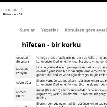
a kendisidir."
Hâkka suresi 51
Sureler
Yazarlar
Konulara göre ayetl
hîfeten - bir korku
Abdulbaki
Yemeğe el uzatmadıklarını görünce de halleri, hoşuna 
Gölpınarlı
korku düştü. Dediler ki: Korkma, biz Lût kavmine gönde
Fakat elçilerin ellerinin yemeğe uzanmadığını görünc
Abdullah
onlardan yana içine bir korku düştü. Ama o melekler:
Parlıyan
gönderildik” dediler ve bir oğlu olacağını müjdelediler.
Ellerini yemeğe uzatmadıklarını görünce, onları yadırg
Adem Uğur
korku düştü. Dediler ki: Korkma! (biz melekleriz). Lût
Ancak (Rasûllerin) ellerini sürmediklerini görünce on
Ahmed
düşman mı) korkusunu hissetti. . . "Korkma! Biz gerçekt
Hulusi
dediler.
Ellerinin yemeğe uzanmadığını görünce, onları yadırg