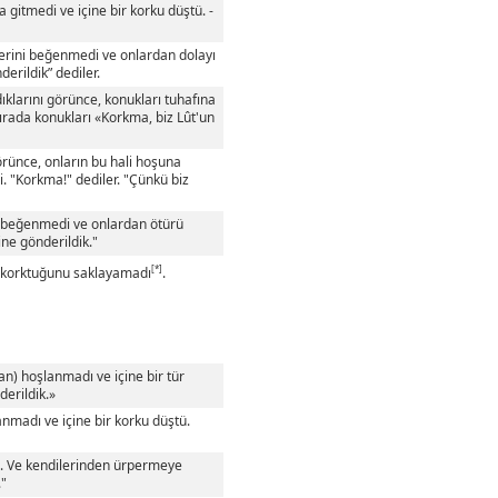
gitmedi ve içine bir korku düştü. -
lerini beğenmedi ve onlardan dolayı
erildik” dediler.
ıklarını görünce, konukları tuhafına
sırada konukları «Korkma, biz Lût'un
örünce, onların bu hali hoşuna
i. "Korkma!" dediler. "Çünkü biz
ı beğenmedi ve onlardan ötürü
ine gönderildik."
[*]
n korktuğunu saklayamadı
.
n) hoşlanmadı ve içine bir tür
derildik.»
madı ve içine bir korku düştü.
di. Ve kendilerinden ürpermeye
."