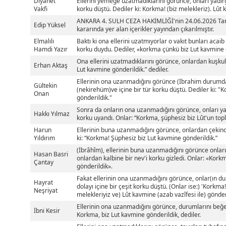
Diyanet
Ellerini yemeğe uzatmadıklarını görünce, onları yadırg
Vakfi
korku düştü. Dediler ki: Korkma! (biz melekleriz). Lût
ANKARA 4. SULH CEZA HAKİMLİĞİ'nin 24.06.2026 Tarih
Edip Yüksel
kararında yer alan içerikler yayından çıkarılmıştır.
Elmalılı
Baktı ki ona ellerini uzatmıyorlar o vakıt bunları acaib
Hamdi Yazır
korku duydu. Dediler, «korkma çünkü biz Lut kavmine 
Ona ellerini uzatmadıklarını görünce, onlardan kuşkul
Erhan Aktaş
Lut kavmine gönderildik.” dediler.
Ellerinin ona uzanmadığını görünce (İbrahim durumd
Gültekin
(nekirehüm)ve içine bir tür korku düştü. Dediler ki: "
Onan
gönderildik."
Sonra da onların ona uzanmadığını görünce, onları yad
Hakkı Yılmaz
korku uyandı. Onlar: “Korkma, şüphesiz biz Lût'un top
Harun
Ellerinin buna uzanmadığını görünce, onlardan çekindi 
Yıldırım
ki: “Korkma! Şüphesiz biz Lut kavmine gönderildik.”
(İbrâhîm), ellerinin buna uzanmadığını görünce onla
Hasan Basri
onlardan kalbine bir nev'i korku gizledi. Onlar: «Kork
Çantay
gönderildik».
Fakat ellerinin ona uzanmadığını görünce, onlar(ın du
Hayrat
dolayı içine bir çeşit korku düştü. (Onlar ise:) 'Korkma!
Neşriyat
melekleriyiz ve) Lût kavmine (azab vazîfesi ile) gönderi
Ellerinin ona uzanmadığını görünce, durumlarını beğe
İbni Kesir
Korkma, biz Lut kavmine gönderildik, dediler.