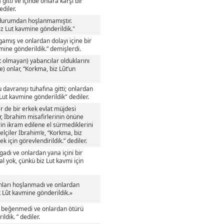
gitti ve içinde onlara karşı bir
diler.
durumdan hoşlanmamıştır.
iz Lut kavmine gönderildik."
gamış ve onlardan dolayı içine bir
mine gönderildik.” demişlerdi.
 olmayan) yabancılar olduklarını
e) onlar, “Korkma, biz Lût’un
davranışı tuhafına gitti; onlardan
Lut kavmine gönderildik" dediler.
r de bir erkek evlat müjdesi
r, İbrahim misafirlerinin önüne
erin ikram edilene el sürmediklerini
lçiler İbrahim’e, “Korkma, biz
için görevlendirildik.” dediler.
gadı ve onlardan yana içini bir
l yok, çünkü biz Lut kavmi için
Onları hoşlanmadı ve onlardan
k Lût kavmine gönderildik.»
ı beğenmedi ve onlardan ötürü
ldik. ” dediler.