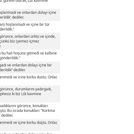
iz görevli olarak, Lût kavmine
şlanmadı ve onlardan dolayı içine
ildik' dediler.
n) hoşlanmadı ve içine bir tür
erildik."
görünce, onlardan ürktü ve içinde,
, çünkü biz (yemez-içmez
.
 bu hali hoşuna gitmedi ve kalbine
gönderildik.”
adı ve onlardan dolayı içine bir
rildik” dediler.
enmedi ve icine korku dustu. Onlar,
 görünce, durumlarını yadırgadı,
üphesiz ki biz Lût kavmine
madıklarını görünce, konukları
üştü. Bu sırada konukları: “Korkma
 dediler.
enmedi ve içine korku düştü. Onlar,