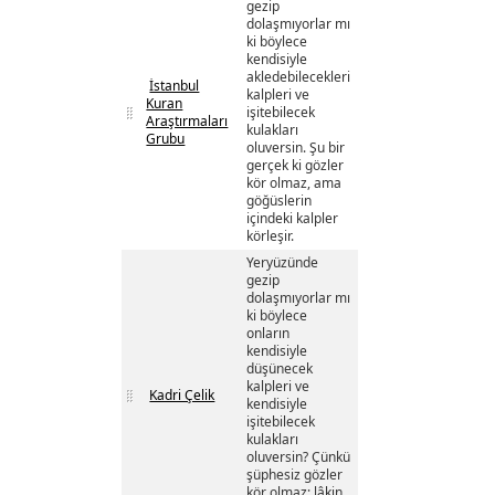
gezip
dolaşmıyorlar mı
ki böylece
kendisiyle
akledebilecekleri
İstanbul
kalpleri ve
Kuran
işitebilecek
Araştırmaları
kulakları
Grubu
oluversin. Şu bir
gerçek ki gözler
kör olmaz, ama
göğüslerin
içindeki kalpler
körleşir.
Yeryüzünde
gezip
dolaşmıyorlar mı
ki böylece
onların
kendisiyle
düşünecek
kalpleri ve
Kadri Çelik
kendisiyle
işitebilecek
kulakları
oluversin? Çünkü
şüphesiz gözler
kör olmaz; lâkin