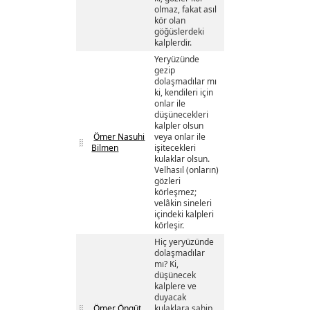
olmaz, fakat asıl
kör olan
göğüslerdeki
kalplerdir.
Yeryüzünde
gezip
dolaşmadılar mı
ki, kendileri için
onlar ile
düşünecekleri
kalpler olsun
Ömer Nasuhi
veya onlar ile
Bilmen
işitecekleri
kulaklar olsun.
Velhasıl (onların)
gözleri
körleşmez;
velâkin sineleri
içindeki kalpleri
körleşir.
Hiç yeryüzünde
dolaşmadılar
mı? Ki,
düşünecek
kalplere ve
duyacak
Ömer Öngüt
kulaklara sahip