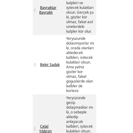
kalpleri ve
Bayraktar
işitecek kulakları
Bayraklı
olsun. Gerçek şu
ki, gözler kör
olmaz, fakat asıl
sinelerdeki
kalpler kör olur.
Yeryuzunde
dolasmiyorlar mi
ki, orada olanlari
akledecek
kalbleri, isitecek
kulaklari olsun.
Bekir Sadak
Ama yalniz
gozler kor
olmaz, fakat
goguslerde olan
kalbler de
korlesir.
Yeryüzünde
gezip
dolaşmadılar mı
ki, o sebeple
akledip
anlayacak
Celal
kalbleri, işitecek
Yıldırım
kulakları olsun.