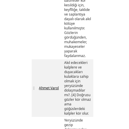
basîretler kör
kesildiği için,
keyfîliğe, taklide
ve saplantıya
dayalı olarak akıl
kötüye
kullanılmıştır.
Gözlerin
gördüğünden,
muhakemeler,
mukayeseler
yaparak
faydalanmaz.
Akıl edecekleri
kalplere ve
duyacakları
kulaklara sahip
olmak için
yeryüzünde
Ahmet Varol
dolaşmadılar
mı?. [4] Doğrusu
gözler kör olmaz
ama
göğüslerdeki
kalpler kör olur.
Yeryüzünde
gezip