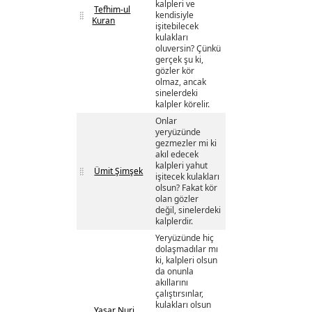
kalpleri ve
Tefhim-ul
kendisiyle
Kuran
işitebilecek
kulakları
oluversin? Çünkü
gerçek şu ki,
gözler kör
olmaz, ancak
sinelerdeki
kalpler körelir.
Onlar
yeryüzünde
gezmezler mi ki
akıl edecek
kalpleri yahut
Ümit Şimşek
işitecek kulakları
olsun? Fakat kör
olan gözler
değil, sinelerdeki
kalplerdir.
Yeryüzünde hiç
dolaşmadılar mı
ki, kalpleri olsun
da onunla
akıllarını
çalıştırsınlar,
kulakları olsun
Yaşar Nuri