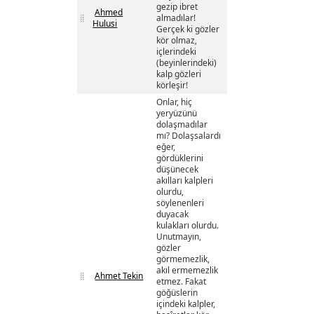
gezip ibret
Ahmed
almadılar!
Hulusi
Gerçek ki gözler
kör olmaz,
içlerindeki
(beyinlerindeki)
kalp gözleri
körleşir!
Onlar, hiç
yeryüzünü
dolaşmadılar
mı? Dolaşsalardı
eğer,
gördüklerini
düşünecek
akılları kalpleri
olurdu,
söylenenleri
duyacak
kulakları olurdu.
Unutmayın,
gözler
görmemezlik,
akıl ermemezlik
Ahmet Tekin
etmez. Fakat
göğüslerin
içindeki kalpler,