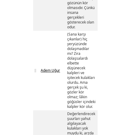
gözünün kör
olmasıdır. Çünkü
insana
gerçekleri
gösterecek olan
odur.
(Sana karşı
çıkanlar) hiç
yeryüzünde
dolaşmadılar
mı? Zira
dolaşsalardı
elbette
düşünecek
Adem Uğur
kalpleri ve
işitecek kulakları
olurdu. Ama
gerçek şu ki,
gözler kör
olmaz; lâkin
göğüsler içindeki
kalpler kör olur.
Değerlendirecek
şuurları yahut
algılayacak
kulakları yok
muydu ki, arzda