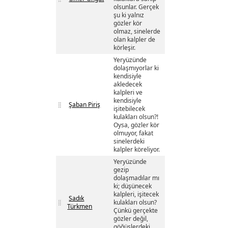
olsunlar. Gerçek
şu ki yalnız
gözler kör
olmaz, sinelerde
olan kalpler de
körleşir.
Yeryüzünde
dolaşmıyorlar ki
kendisiyle
akledecek
kalpleri ve
kendisiyle
Şaban Piriş
işitebilecek
kulakları olsun?!
Oysa, gözler kör
olmuyor, fakat
sinelerdeki
kalpler köreliyor.
Yeryüzünde
gezip
dolaşmadılar mı
ki; düşünecek
kalpleri, işitecek
Sadık
kulakları olsun?
Türkmen
Çünkü gerçekte
gözler değil,
göğüslerdeki