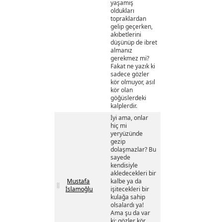
yaşamış
oldukları
topraklardan
gelip geçerken,
akıbetlerini
düşünüp de ibret
almanız
gerekmez mi?
Fakat ne yazık ki
sadece gözler
kör olmuyor, asıl
kör olan
göğüslerdeki
kalplerdir.
İyi ama, onlar
hiç mi
yeryüzünde
gezip
dolaşmazlar? Bu
sayede
kendisiyle
akledecekleri bir
Mustafa
kalbe ya da
İslamoğlu
işitecekleri bir
kulağa sahip
olsalardı ya!
Ama şu da var
ki; gözler kör