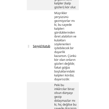
kalpler (kalp
gözleri) kör olur.
Müşrikler
yeryüzünü
gezmiyorlar mı
ki, bu sayede
kalpleri
gördüklerinden
ibret alabilsin ve
kulakları
söylenenleri
Seyyid Kutub
işitebilecek bir
duyarlık
kazansın. Çünkü
kör olan onların
gözleri değildir,
fakat göğüs
boşluklarındaki
kalpleri kördür,
duyarsızdır.
Peki bu
inkârcılar biraz
olsun dünyayı
gezip
dolaşmazlar mı
ki, hiç değilse bu
sayede düşünüp