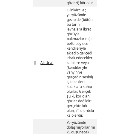
gözleri) kör olur.
O inkârcılar,
yeryüzünde
gezip de (bütün
bu tarihî
levhalara ibret
gözüyle
bakmazlar mı):
belki böylece
kendileriyle
akledip gerçeği
idrak edecekleri
Ali Ünal
kalblere veya
(kendileriyle
vahyin ve
gerçeğin sesini)
işitecekleri
kulaklara sahip
olurlar. Gerçek
şu ki, kör olan
gözler değildir;
gerçekte kör
olan, sînelerdeki
kalblerdir.
Yeryüzünde
dolaşmıyorlar mı
ki, düşünecek