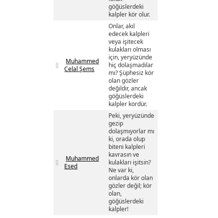
göğüslerdeki
kalpler kör olur.
Onlar, akıl
edecek kalpleri
veya işitecek
kulakları olması
için, yeryüzünde
Muhammed
hiç dolaşmadılar
Celal Şems
mı? Şüphesiz kör
olan gözler
değildir, ancak
göğüslerdeki
kalpler kördür.
Peki, yeryüzünde
gezip
dolaşmıyorlar mı
ki, orada olup
biteni kalpleri
kavrasın ve
Muhammed
kulakları işitsin?
Esed
Ne var ki,
onlarda kör olan
gözler değil; kör
olan,
göğüslerdeki
kalpler!