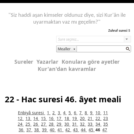
"Siz haddi aşan kimseler oldunuz diye, sizi Kur'ân ile
uyarmaktan vaz mı geçelim?"
Zuhruf suresi 5
Mealler
Sureler
Yazarlar
Konulara göre ayetler
Kur'an'dan kavramlar
22 - Hac suresi 46. âyet meali
Enbiyâ suresi
1
2
3
4
5
6
7
8
9
10
11
12
13
14
15
16
17
18
19
20
21
22
23
24
25
26
27
28
29
30
31
32
33
34
35
36
37
38
39
40
41
42
43
44
45
46
47