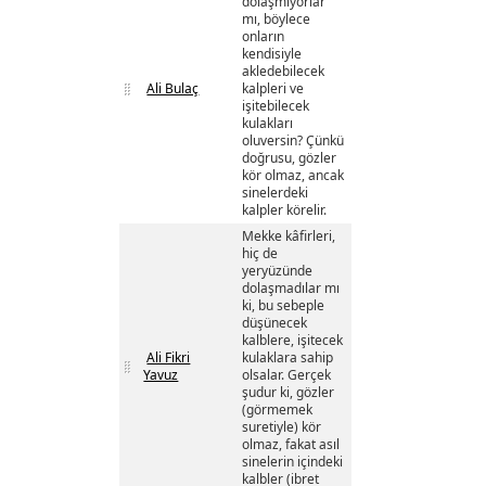
dolaşmıyorlar
mı, böylece
onların
kendisiyle
akledebilecek
Ali Bulaç
kalpleri ve
işitebilecek
kulakları
oluversin? Çünkü
doğrusu, gözler
kör olmaz, ancak
sinelerdeki
kalpler körelir.
Mekke kâfirleri,
hiç de
yeryüzünde
dolaşmadılar mı
ki, bu sebeple
düşünecek
kalblere, işitecek
Ali Fikri
kulaklara sahip
Yavuz
olsalar. Gerçek
şudur ki, gözler
(görmemek
suretiyle) kör
olmaz, fakat asıl
sinelerin içindeki
kalbler (ibret