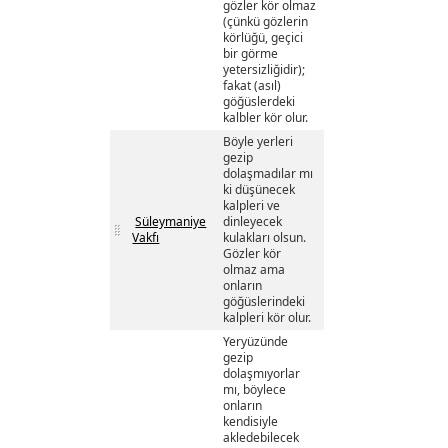
gözler kör olmaz
(çünkü gözlerin
körlüğü, geçici
bir görme
yetersizliğidir);
fakat (asıl)
göğüslerdeki
kalbler kör olur.
Böyle yerleri
gezip
dolaşmadılar mı
ki düşünecek
kalpleri ve
Süleymaniye
dinleyecek
Vakfı
kulakları olsun.
Gözler kör
olmaz ama
onların
göğüslerindeki
kalpleri kör olur.
Yeryüzünde
gezip
dolaşmıyorlar
mı, böylece
onların
kendisiyle
akledebilecek