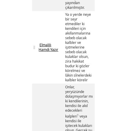
yayından
çıkarılmıştır.
Ya o yerde neye
bir seyr
etmediler ki
kendileri için
akıllanmalarına
sebeb olacak
kalbler ve
Elmalılı
işıtmelerine
Hamdi Yazır
sebeb olacak
kulaklar olsun,
zira hakikat
budur ki gözler
körelmez ve
lâkin sînelerdeki
kalbler körelir
Onlar,
yeryüzünde
dolaşmıyorlar mı
ki kendilerinin,
kendisi ile akıl
edecekleri
1
kalpleri
veya
kendisi ile
işitecek kulakları
olsun. Gerçek şu