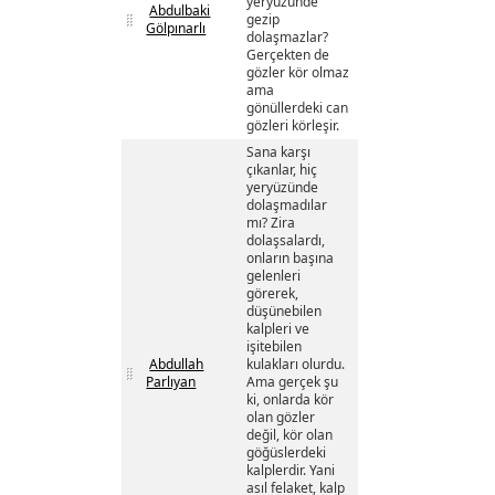
yeryüzünde
Abdulbaki
gezip
Gölpınarlı
dolaşmazlar?
Gerçekten de
gözler kör olmaz
ama
gönüllerdeki can
gözleri körleşir.
Sana karşı
çıkanlar, hiç
yeryüzünde
dolaşmadılar
mı? Zira
dolaşsalardı,
onların başına
gelenleri
görerek,
düşünebilen
kalpleri ve
işitebilen
Abdullah
kulakları olurdu.
Parlıyan
Ama gerçek şu
ki, onlarda kör
olan gözler
değil, kör olan
göğüslerdeki
kalplerdir. Yani
asıl felaket, kalp