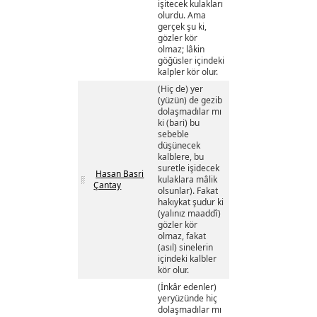
işitecek kulakları
olurdu. Ama
gerçek şu ki,
gözler kör
olmaz; lâkin
göğüsler içindeki
kalpler kör olur.
(Hiç de) yer
(yüzün) de gezib
dolaşmadılar mı
ki (bari) bu
sebeble
düşünecek
kalblere, bu
suretle işidecek
Hasan Basri
kulaklara mâlik
Çantay
olsunlar). Fakat
hakıykat şudur ki
(yalınız maaddî)
gözler kör
olmaz, fakat
(asıl) sinelerin
içindeki kalbler
kör olur.
(İnkâr edenler)
yeryüzünde hiç
dolaşmadılar mı