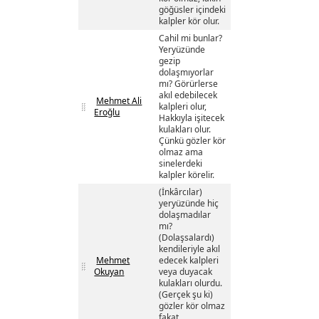
göğüsler içindeki
kalpler kör olur.
Cahil mi bunlar?
Yeryüzünde
gezip
dolaşmıyorlar
mı? Görürlerse
akıl edebilecek
Mehmet Ali
kalpleri olur,
Eroğlu
Hakkıyla işitecek
kulakları olur.
Çünkü gözler kör
olmaz ama
sinelerdeki
kalpler körelir.
(İnkârcılar)
yeryüzünde hiç
dolaşmadılar
mı?
(Dolaşsalardı)
kendileriyle akıl
Mehmet
edecek kalpleri
Okuyan
veya duyacak
kulakları olurdu.
(Gerçek şu ki)
gözler kör olmaz
fakat