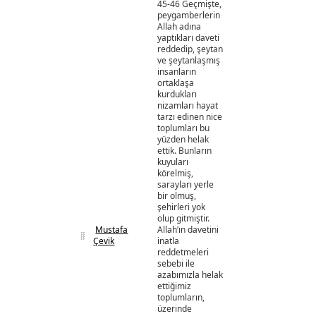
45-46 Geçmişte,
peygamberlerin
Allah adına
yaptıkları daveti
reddedip, şeytan
ve şeytanlaşmış
insanların
ortaklaşa
kurdukları
nizamları hayat
tarzı edinen nice
toplumları bu
yüzden helak
ettik. Bunların
kuyuları
körelmiş,
sarayları yerle
bir olmuş,
şehirleri yok
olup gitmiştir.
Mustafa
Allah’ın davetini
Çevik
inatla
reddetmeleri
sebebi ile
azabımızla helak
ettiğimiz
toplumların,
üzerinde