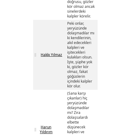
doğrusu, gözler
kör olmaz ancak
sinelerdeki
kalpler körelir.
Peki onlar,
yeryüzünde
dolaşmadılar mı
ki kendilerinin,
akıl edecekleri
kalpleri ve
işitecekleri
Hakkı Yılmaz
kulakları olsun.
İşte, şüphe yok
ki, gözler kör
olmaz, fakat
göğüslerin
içindeki kalpler
kör olur.
(Sana karşı
çıkanlar) hiç
yeryüzünde
dolaşmadılar
mı? Zira
dolaşsalardı
elbette
Harun
düşünecek
Yıldırım
kalpleri ve