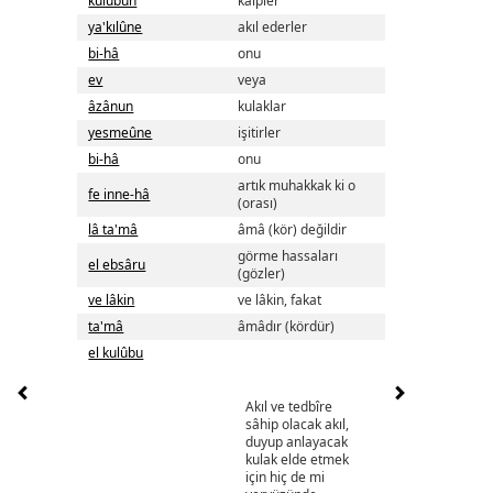
kulûbun
kalpler
ya'kılûne
akıl ederler
bi-hâ
onu
ev
veya
âzânun
kulaklar
yesmeûne
işitirler
bi-hâ
onu
artık muhakkak ki o
fe inne-hâ
(orası)
lâ ta'mâ
âmâ (kör) değildir
görme hassaları
el ebsâru
(gözler)
ve lâkin
ve lâkin, fakat
ta'mâ
âmâdır (kördür)
el kulûbu
Akıl ve tedbîre
sâhip olacak akıl,
duyup anlayacak
kulak elde etmek
için hiç de mi