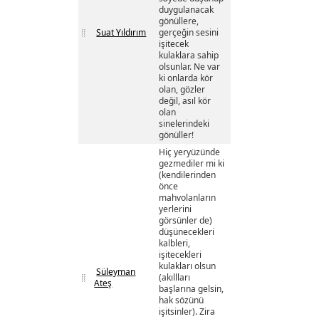
duygulanacak
gönüllere,
Suat Yıldırım
gerçeğin sesini
işitecek
kulaklara sahip
olsunlar. Ne var
ki onlarda kör
olan, gözler
değil, asıl kör
olan
sinelerindeki
gönüller!
Hiç yeryüzünde
gezmediler mi ki
(kendilerinden
önce
mahvolanların
yerlerini
görsünler de)
düşünecekleri
kalbleri,
işitecekleri
kulakları olsun
Süleyman
(akıllları
Ateş
başlarına gelsin,
hak sözünü
işitsinler). Zira