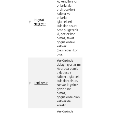
ki, kendileri için
onlarla akıl
erdirecekleri
kalbler ve
onlarla
Hayrat
işitecekleri
Neşriyat
kulaklar olsun!
Ama şu gerçek
ki, gözler kör
olmaz, fakat
göğüslerdeki
kalbler
(basîretler) kör
olur.
Yeryüzünde
dolaşmıyorlar mı
ki; orada olanları
akledecek
kalbleri, işitecek
kulakları olsun.
İbni Kesir
Ne var ki yalnız
gözler kör
olmaz,
göğüslerde olan
kalbler de
körelir.
Yeryüzünde