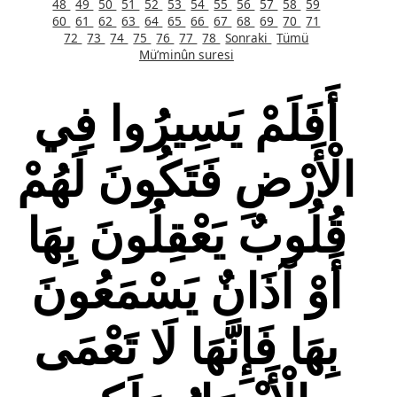
48
49
50
51
52
53
54
55
56
57
58
59
60
61
62
63
64
65
66
67
68
69
70
71
72
73
74
75
76
77
78
Sonraki
Tümü
Mü’minûn suresi
أَفَلَمْ يَسِيرُوا فِي
الْأَرْضِ فَتَكُونَ لَهُمْ
قُلُوبٌ يَعْقِلُونَ بِهَا
أَوْ آذَانٌ يَسْمَعُونَ
بِهَا فَإِنَّهَا لَا تَعْمَى