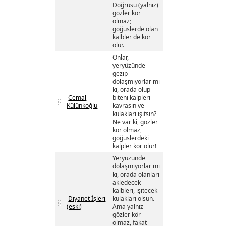
Doğrusu (yalnız)
gözler kör
olmaz;
göğüslerde olan
kalbler de kör
olur.
Onlar,
yeryüzünde
gezip
dolaşmıyorlar mı
ki, orada olup
Cemal
biteni kalpleri
Külünkoğlu
kavrasın ve
kulakları işitsin?
Ne var ki, gözler
kör olmaz,
göğüslerdeki
kalpler kör olur!
Yeryüzünde
dolaşmıyorlar mı
ki, orada olanları
akledecek
kalbleri, işitecek
Diyanet İşleri
kulakları olsun.
(eski)
Ama yalnız
gözler kör
olmaz, fakat