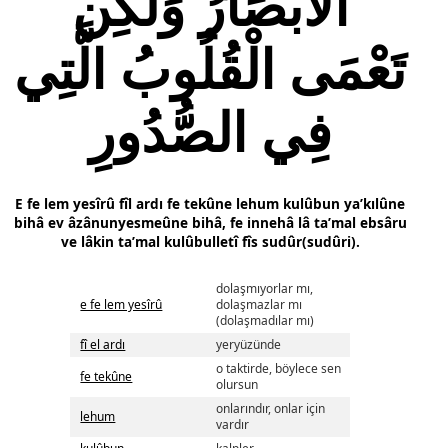
الْأَبْصَارُ وَلَكِن
تَعْمَى الْقُلُوبُ الَّتِي
فِي الصُّدُورِ
E fe lem yesîrû fîl ardı fe tekûne lehum kulûbun ya’kılûne
bihâ ev âzânunyesmeûne bihâ, fe innehâ lâ ta’mal ebsâru
ve lâkin ta’mal kulûbulletî fîs sudûr(sudûri).
dolaşmıyorlar mı,
e fe lem yesîrû
dolaşmazlar mı
(dolaşmadılar mı)
fî el ardı
yeryüzünde
o taktirde, böylece sen
fe tekûne
olursun
onlarındır, onlar için
lehum
vardır