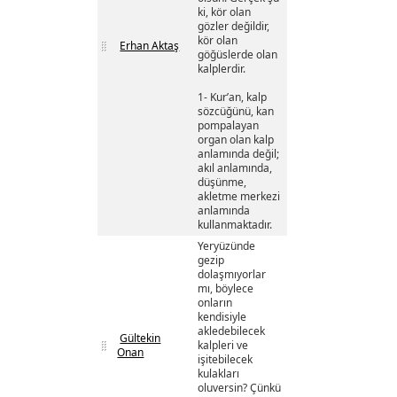
ki, kör olan
gözler değildir,
kör olan
Erhan Aktaş
göğüslerde olan
kalplerdir.
1- Kur’an, kalp
sözcüğünü, kan
pompalayan
organ olan kalp
anlamında değil;
akıl anlamında,
düşünme,
akletme merkezi
anlamında
kullanmaktadır.
Yeryüzünde
gezip
dolaşmıyorlar
mı, böylece
onların
kendisiyle
akledebilecek
Gültekin
kalpleri ve
Onan
işitebilecek
kulakları
oluversin? Çünkü